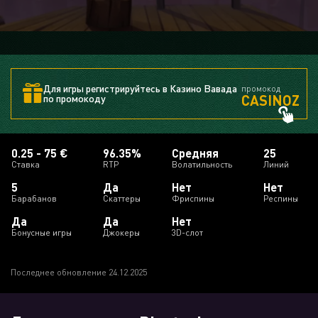
Для игры регистрируйтесь в Казино Вавада
промокод
CASINOZ
по промокоду
0.25 - 75 €
96.35%
Средняя
25
Ставка
RTP
Волатильность
Линий
5
Да
Нет
Нет
Барабанов
Скаттеры
Фриспины
Респины
Да
Да
Нет
Бонусные игры
Джокеры
3D-слот
Последнее обновление 24.12.2025