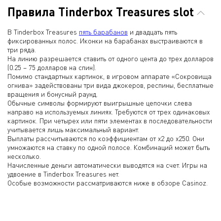
Правила Tinderbox Treasures slot
В Tinderbox Treasures
пять барабанов
и двадцать пять
фиксированных полос. Иконки на барабанах выстраиваются в
три ряда.
На линию разрешается ставить от одного цента до трех долларов
(0.25 – 75 долларов на спин).
Помимо стандартных картинок, в игровом аппарате «Сокровища
огнива» задействованы три вида джокеров, респины, бесплатные
вращения и бонусный раунд.
Обычные символы формируют выигрышные цепочки слева
направо на используемых линиях. Требуются от трех одинаковых
картинок. При четырех или пяти элементах в последовательности
учитывается лишь максимальный вариант.
Выплаты рассчитываются по коэффициентам от х2 до х250. Они
умножаются на ставку по одной полосе. Комбинаций может быть
несколько.
Начисленные деньги автоматически выводятся на счет. Игры на
удвоение в Tinderbox Treasures нет.
Особые возможности рассматриваются ниже в обзоре Casinoz.