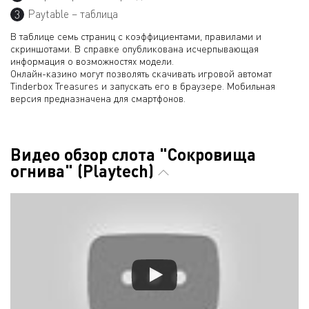
Paytable – таблица
В таблице семь страниц с коэффициентами, правилами и
скриншотами. В справке опубликована исчерпывающая
информация о возможностях модели.
Онлайн-казино могут позволять скачивать игровой автомат
Tinderbox Treasures и запускать его в браузере. Мобильная
версия предназначена для смартфонов.
Видео обзор слота "Сокровища
огнива" (Playtech)