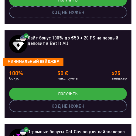
КОД НЕ НУЖЕН
Лайт бонус 100% до €50 + 20 FS на первый
депозит в Bet It All
МИНИМАЛЬНЫЙ ВЕЙДЖЕР
100%
50 €
x25
бонус
макс. сумма
вейджер
ПОЛУЧИТЬ
КОД НЕ НУЖЕН
Огромные бонусы Cat Casino для хайроллеров