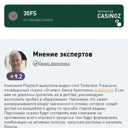
промокод
30FS
CASINOZ
от Vavada Casino
Мнение экспертов
Денис Анипченко
9.2
Компания Playtech выпустила видео-слот Tinderbox Treasures,
посвященный сказке «Огниво» Ханса Кристиана
Андерсена
. Если
вам не довелось прочитать ее в детстве, рекомендуем
восполнить пробел в образовании. Напомним, что сюжет
разворачивается вокруг магического огнива, которое солдат
достал из волшебного дупла по просьбе старой ведьмы.
Персонажи сказки будут составлять вам компанию на
протяжении всего игрового процесса. Они будут формировать
комбинации на активных полосах, запускать респины и начинать
бонусы.