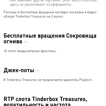
здесь не увеличивают коэффициенты.
Респины и бесплатные вращения наглядно показаны в видео-
обзоре Tinderbox Treasures на Casinoz.
Бесплатные вращения Сокровища
огнива
В слоте предусмотрены фриспины.
Джек-поты
В Tinderbox Treasures не предлагаются джекпоты Playtech.
RTP слота Tinderbox Treasures,
волатильность и частота