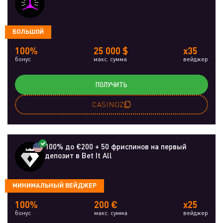
БОЛЬШОЙ
100%
25 000 $
x35
бонус
макс. сумма
вейджер
ПОЛУЧИТЬ
CASINOZ
100% до €200 + 50 фриспинов на первый
депозит в Bet It All
МИНИМАЛЬНЫЙ ВЕЙДЖЕР
100%
200 €
x25
бонус
макс. сумма
вейджер