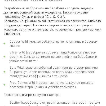
Разработчики изобразили на барабанах солдата, ведьму и
других персонажей сказки Андерсена. Также на экране
появляются буквы и цифры 10, J, Q, K и A.
Специальные функции выполняют несколько элементов. Сначала
обсудим джокеры. Все они выпадают только в трех средних
колонках, сами не оплачиваются, но заменяют простые картинки
в цепочках.
Copper Wild (медная собачка) появляется лишь в базовых
спинах.
Silver Wild (серебряная собачка) задействуется в первом
респине. Символ занимает по две ячейки на барабанах и
удваивает выплаты.
Gold Wild (золотая собачка) возникает во втором респине.
Он растянут на три позиции по вертикали и увеличивает
стандартные коэффициенты в три раза.
Free Games Wild (красная лента) используется только в
бесплатных вращениях и утраивает выплаты.
Кроме того, в игре доступен скаттер:
Scatter (коробочка с огнивом) выпадает на втором, третьем