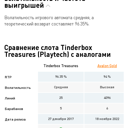
выигрышей
Волатильность игрового автомата средняя, а
теоретический возврат составляет 96.35%.
Сравнение слота Tinderbox
Treasures (Playtech) с аналогами
Tinderbox Treasures
Avalon Gold
96.35 %
94 %
RTP
Средняя
Высокая
Волатильность
25
4096
Линий
5
6
Барабанов
27 декабря 2017
18 ноября 2022
Дата релиза