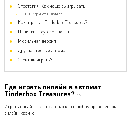
Стратегия: Как чаще выигрывать
Еще игры от Playtech
Как играть в Tinderbox Treasures?
Новинки Playtech слотов
Мобильная версия
Другие игровые автоматы
Стоит ли играть?
Где играть онлайн в автомат
Tinderbox Treasures?
Играть онлайн в этот слот можно в любом проверенном
онлайн-казино.