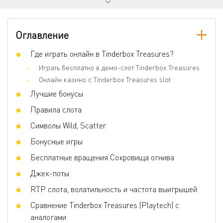
Прогрессивный джекпот
Нет
Количество барабанов
5
Оглавление
Количество линий
25
Джокеры
Где играть онлайн в Tinderbox Treasures?
Да
Играть бесплатно в демо-слот Tinderbox Treasures
Скаттер
Да
Онлайн казино с Tinderbox Treasures slot
Игра по равным шансам
Нет
Лучшие бонусы
Бонусные игры
Free Spins, Respin, Multiplier, Scatter
Правила слота
symbols, Pick Objects, Wild
Символы Wild, Scatter
Волатильность
Средняя
Бонусные игры
3D слот
Нет
Бесплатные вращения Сокровища огнива
Респины
Нет
Джек-поты
Фриспины
Нет
RTP слота, волатильность и частота выигрышей
Прогрессивные умножения
Нет
Сравнение Tinderbox Treasures (Playtech) с
Ставка на линию
0.01 - 3
аналогами