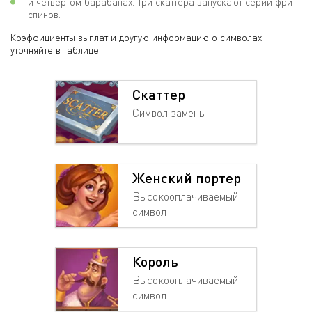
и четвертом барабанах. Три скаттера запускают серии фри-
спинов.
Коэффициенты выплат и другую информацию о символах
уточняйте в таблице.
Скаттер
Символ замены
Женский портер
Высокооплачиваемый
символ
Король
Высокооплачиваемый
символ