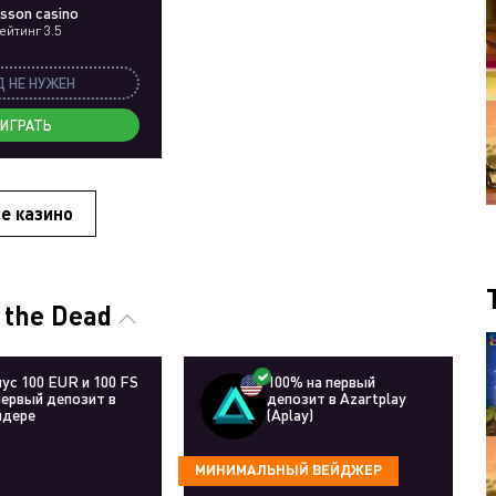
sson casino
ейтинг 3.5
Д НЕ НУЖЕН
ИГРАТЬ
е казино
 the Dead
ус 100 EUR и 100 FS
100% на первый
первый депозит в
депозит в Azartplay
ндере
(Aplay)
МИНИМАЛЬНЫЙ ВЕЙДЖЕР