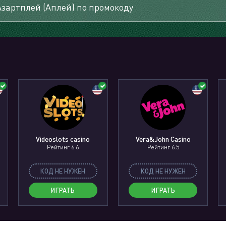
Азартплей (Аплей) по промокоду
o
Videoslots сasino
Vera&John Casino
Рейтинг 6.6
Рейтинг 6.5
КОД НЕ НУЖЕН
КОД НЕ НУЖЕН
ИГРАТЬ
ИГРАТЬ