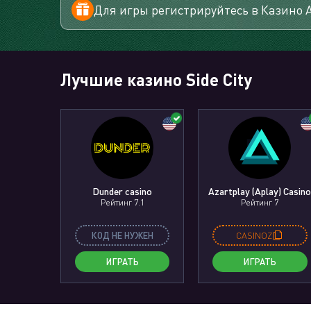
Для игры регистрируйтесь в Казино 
Лучшие казино Side City
Dunder casino
Azartplay (Aplay) Casin
Рейтинг 7.1
Рейтинг 7
КОД НЕ НУЖЕН
CASINOZ
ИГРАТЬ
ИГРАТЬ