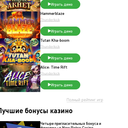
Играть демо
Hammerblaze
Thunderkick
Играть демо
Tutan Kha-boom
Thunderkick
Играть демо
Alice: Time Rift
Thunderkick
Играть демо
Полный рейтинг игр
Лучшие бонусы казино
Четыре пригласительных бонуса и
фриспины в New Retro Casino