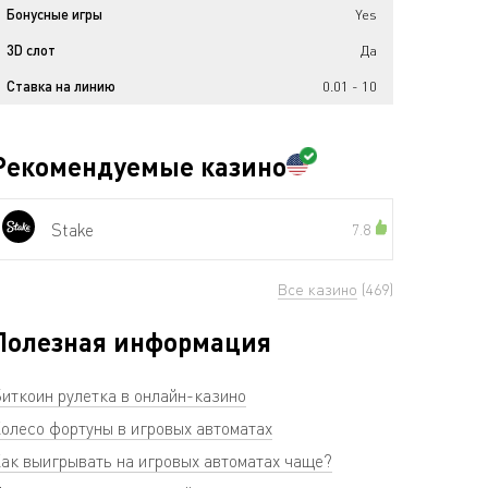
Бонусные игры
Yes
3D слот
Да
Ставка на линию
0.01 - 10
Рекомендуемые казино
Stake
7.8
Все казино
(469)
Полезная информация
иткоин рулетка в онлайн-казино
олесо фортуны в игровых автоматах
ак выигрывать на игровых автоматах чаще?