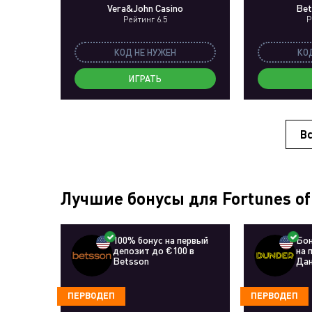
Vera&John Casino
Bet
Рейтинг 6.5
Р
КОД НЕ НУЖЕН
КО
ИГРАТЬ
Вс
Лучшие бонусы для Fortunes of
100% бонус на первый
Бон
депозит до €100 в
на 
Betsson
Да
ПЕРВОДЕП
ПЕРВОДЕП