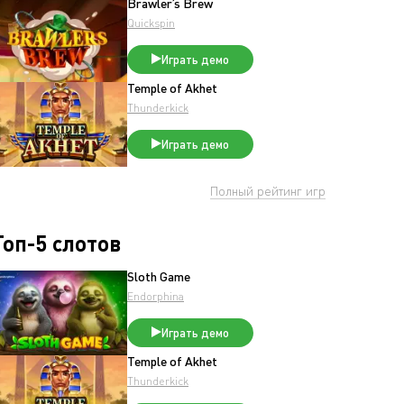
Brawler’s Brew
Quickspin
Играть демо
Temple of Akhet
Thunderkick
Играть демо
Полный рейтинг игр
Топ-5 слотов
Sloth Game
Endorphina
Играть демо
Temple of Akhet
Thunderkick