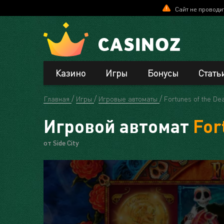
Сайт не проводи
Казино
Игры
Бонусы
Стать
Главная
Игры
Игровые автоматы
Fortunes of the De
Игровой автомат
For
от Side City