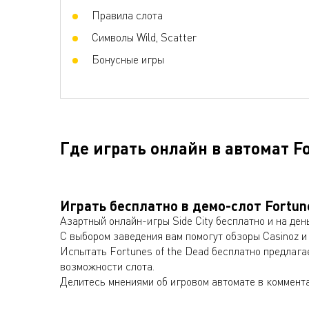
Правила слота
Символы Wild, Scatter
Бонусные игры
Где играть онлайн в автомат Fo
Играть бесплатно в демо-слот Fortun
Азартный онлайн-игры Side City бесплатно и на де
С выбором заведения вам помогут обзоры Casinoz и
Испытать Fortunes of the Dead бесплатно предлага
возможности слота.
Делитесь мнениями об игровом автомате в коммента