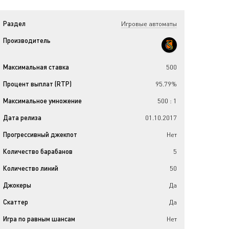
Раздел
Игровые автоматы
Производитель
Максимальная ставка
500
Процент выплат (RTP)
95.79%
Максимальное умножение
500 : 1
Дата релиза
01.10.2017
Прогрессивный джекпот
Нет
Количество барабанов
5
Количество линий
50
Джокеры
Да
Скаттер
Да
Игра по равным шансам
Нет