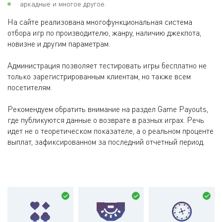
аркадные и многое другое.
На сайте реализована многофункциональная система
отбора игр по производителю, жанру, наличию джекпота,
новизне и другим параметрам.
Администрация позволяет тестировать игры бесплатно не
только зарегистрированным клиентам, но также всем
посетителям.
Рекомендуем обратить внимание на раздел Game Payouts,
где публикуются данные о возврате в разных играх. Речь
идет не о теоретическом показателе, а о реальном проценте
выплат, зафиксированном за последний отчетный период.