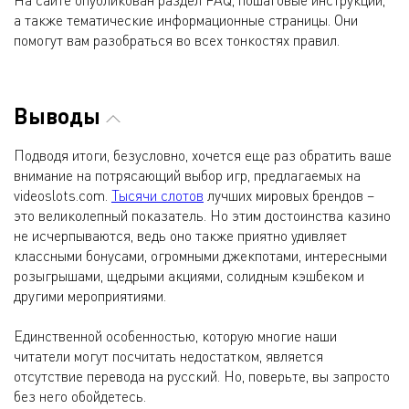
На сайте опубликован раздел FAQ, пошаговые инструкции,
а также тематические информационные страницы. Они
помогут вам разобраться во всех тонкостях правил.
Выводы
Подводя итоги, безусловно, хочется еще раз обратить ваше
внимание на потрясающий выбор игр, предлагаемых на
videoslots.com.
Тысячи слотов
лучших мировых брендов –
это великолепный показатель. Но этим достоинства казино
не исчерпываются, ведь оно также приятно удивляет
классными бонусами, огромными джекпотами, интересными
розыгрышами, щедрыми акциями, солидным кэшбеком и
другими мероприятиями.
Единственной особенностью, которую многие наши
читатели могут посчитать недостатком, является
отсутствие перевода на русский. Но, поверьте, вы запросто
без него обойдетесь.