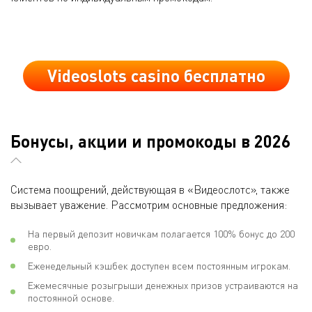
Videoslots сasino бесплатно
Бонусы, акции и промокоды в 2026
Система поощрений, действующая в «Видеослотс», также
вызывает уважение. Рассмотрим основные предложения:
На первый депозит новичкам полагается 100% бонус до 200
евро.
Еженедельный кэшбек доступен всем постоянным игрокам.
Ежемесячные розыгрыши денежных призов устраиваются на
постоянной основе.