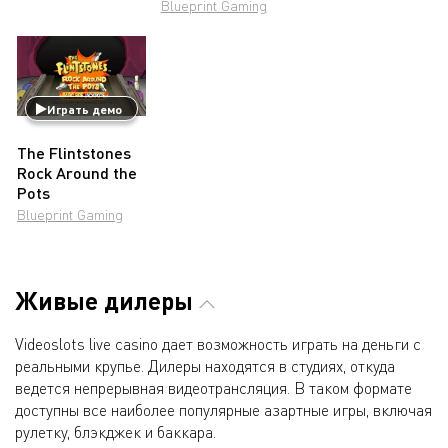
Blueprint Gaming
Играть демо
The Flintstones
Rock Around the
Pots
Blueprint Gaming
Живые дилеры
Videoslots live casino дает возможность играть на деньги с
реальными крупье. Дилеры находятся в студиях, откуда
ведется непрерывная видеотрансляция. В таком формате
доступны все наиболее популярные азартные игры, включая
рулетку, блэкджек и баккара.