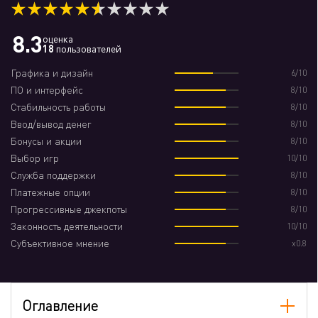
Минимальная сумма вывода
20 $
Минимальная ставка
0.1 $
8.3
оценка
18
пользователей
Верификация при выводе
Да
Графика и дизайн
6/10
🧘 Ответственная игра
Лимит депозита, Лимит проигрыша,
Лимит оборота, Максимальная ставка за
ПО и интерфейс
8/10
спин, Продолжительность сессии
Стабильность работы
8/10
🙅 Разрешено самоисключение
Да
Ввод/вывод денег
8/10
🚫 Пожизненное самоисключение
Да
Бонусы и акции
8/10
Выбор игр
10/10
Служба поддержки
8/10
Контактные данные
Платежные опции
8/10
Прогрессивные джекпоты
8/10
💁 Живой чат
Да
Законность деятельности
10/10
Субъективное мнение
x0.8
Служба поддержки
E-mail поддержки
🏠 Почтовый адрес
Videoslots Limited Level 2 & 3, The Space
Alfred Craig Street, Pieta, Malta
Оглавление