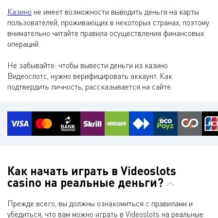
Казино
не имеет возможности выводить деньги на карты
пользователей, проживающих в некоторых странах, поэтому
внимательно читайте правила осуществления финансовых
операций.
Не забывайте: чтобы вывести деньги из казино
Видеослотс, нужно верифицировать аккаунт. Как
подтвердить личность, рассказывается на сайте.
Как начать играть в Videoslots
сasino на реальные деньги?
Прежде всего, вы должны ознакомиться с правилами и
убедиться, что вам можно играть в Videoslots на реальные