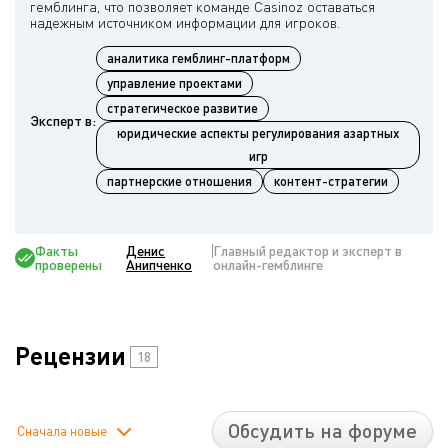
гемблинга, что позволяет команде Casinoz оставаться
аналитика гемблинг-платформ
управление проектами
стратегическое развитие
Эксперт в:
юридические аспекты регулирования азартных
игр
партнерские отношения
контент-стратегии
Факты
Денис
Главный редактор и эксперт в
проверены
Анипченко
онлайн-гемблинге
Рецензии
18
Обсудить на форуме
Сначала новые