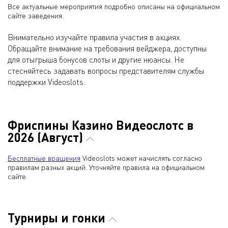
Все актуальные мероприятия подробно описаны на официальном
сайте заведения.
Внимательно изучайте правила участия в акциях.
Обращайте внимание на требования вейджера, доступны
для отыгрыша бонусов слоты и другие нюансы. Не
стесняйтесь задавать вопросы представителям службы
поддержки Videoslots.
Фриспины Казино Видеослотс в
2026 (Август)
Бесплатные вращения
Videoslots может начислять согласно
правилам разных акций. Уточняйте правила на официальном
сайте.
Турниры и гонки