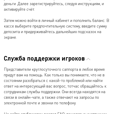
деньги. Далее зарегистрируйтесь, следуя инструкциям, и
активируйте счёт.
Затем можно войти в личный кабинет и пополнить баланс. В
кассе выберите предпочтительную систему, введите сумму
депозита и придерживайтесь дальнейших подсказок на
экране.
Служба поддержки игроков
Представители круглосуточного саппорта в любое время
придут вам на помощь. Как только вы понимаете, что не в
состоянии разобраться с какой-то проблемой или найти
ответ на интересующий вас вопрос, тотчас обращайтесь к
сотрудникам службы поддержки. Они всегда находятся на
связи в онлайн-чате, а также отвечают на запросы по
электронной почте и звонки по телефону.