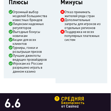
Плюсы
Минусы
Софт
+66
Лайв-платформы
Огромный выбор
Отказ принимать
моделей большинства
жителей ряда стран
известных брендов
Дополнительные
Запрещено в странах
Бельгия,
Беларусь,
Дания,
Египет,
Лицензии надежных
запреты для игроков из
Ирландия,
Израиль,
Ирак,
Иран,
регуляторов
отдельных регионов
Пакистан,
Пуэрто-Рико,
Руанда,
США
Выгодные бонусы
Поддержка не всех
новичкам
популярных платежных
🗓️ Дата основания
2011
Акции для всех
систем
клиентов
Актуальные правила
История версий
Турниры, гонки и
розыгрыши призов
Лучшие джекпоты
ведущих провайдеров
Платежные опции
Игрокам из России
разрешено играть в
данном казино
💵 Поддерживаемые валюты
USD, EUR, GBP, CAD, NOK, SEK
💳 Методы депозита
+4
🏧 Методы вывода
+3
6.6
СРЕДНЯЯ
Безопасность
💰 Минимальная сумма депозита
10 $
от Casinoz