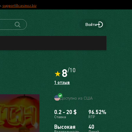
р.
support@casinoz.biz
Войти
8
/10
1 отзыв
Доступно из США
0.2 - 20 $
96.52%
Ставка
RTP
Высокая
40
Волатильность
Линий