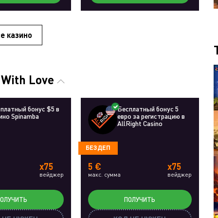
е казино
 With Love
платный бонус $5 в
Бесплатный бонус 5
ино Spinamba
евро за регистрацию в
AllRight Casino
БЕЗДЕП
x75
5 €
x75
вейджер
макс. сумма
вейджер
ОЛУЧИТЬ
ПОЛУЧИТЬ