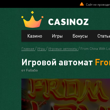
Сайт не проводи
Казино
Игры
Бонусы
Стать
Главная
Игры
Игровые автоматы
From China With L
Игровой автомат
Fro
от FuGaSo