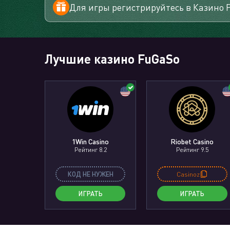
Для игры регистрируйтесь в Казино 
Лучшие казино FuGaSo
1Win Casino
Riobet Casino
Рейтинг 8.2
Рейтинг 9.5
КОД НЕ НУЖЕН
Casinoz
ИГРАТЬ
ИГРАТЬ