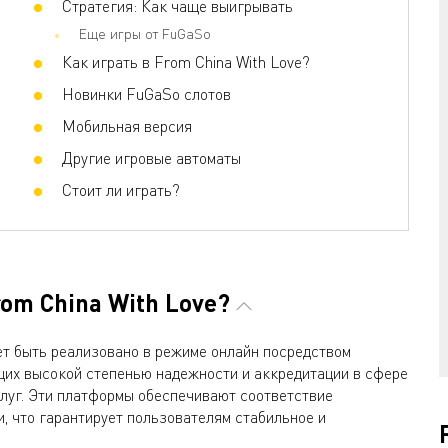
Стратегия: Как чаще выигрывать
Еще игры от FuGaSo
Как играть в From China With Love?
Новинки FuGaSo слотов
Мобильная версия
Другие игровые автоматы
Стоит ли играть?
rom China With Love?
т быть реализовано в режиме онлайн посредством
их высокой степенью надежности и аккредитации в сфере
луг. Эти платформы обеспечивают соответствие
, что гарантирует пользователям стабильное и