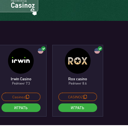
промокод
Casinoz
Irwin Casino
Rox casino
Рейтинг 7.3
Рейтинг 8.6
Casinoz
CASINOZ
ИГРАТЬ
ИГРАТЬ