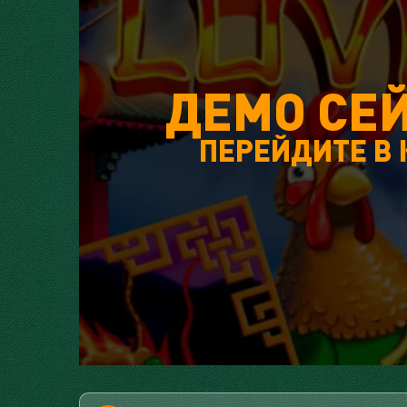
ДЕМО СЕ
ПЕРЕЙДИТЕ В 