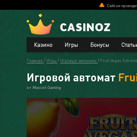
Сайт не проводи
Казино
Игры
Бонусы
Стать
Главная
Игры
Игровые автоматы
Fruit Vegas Extrem
Игровой автомат
Fru
от Mascot Gaming