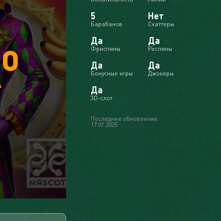
5
Нет
Барабанов
Скаттеры
Да
Да
НО
Фриспины
Респины
Да
Да
Бонусные игры
Джокеры
А
Да
3D-слот
Последнее обновление
17.01.2025