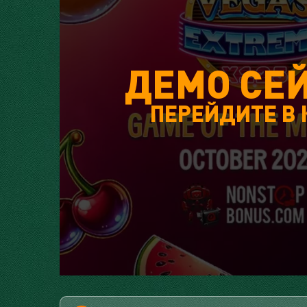
ДЕМО СЕ
ПЕРЕЙДИТЕ В 