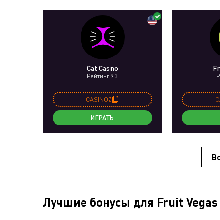
Cat Casino
Fr
Рейтинг 9.3
Р
CASINOZ
C
ИГРАТЬ
Вс
Лучшие бонусы для Fruit Vegas