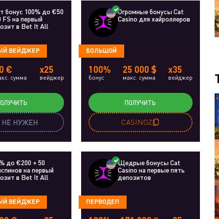
т бонус 100% до €50
Огромные бонусы Cat
0 FS на первый
Casino для хайроллеров
озит в Bet It All
ЫЙ ВЕЙДЖЕР
БОЛЬШОЙ
0 €
x25
100%
25 000 $
x35
акс. сумма
вейджер
бонус
макс. сумма
вейджер
ОЛУЧИТЬ
ПОЛУЧИТЬ
CASINOZ
 НЕ НУЖЕН
% до €200 + 50
Щедрые бонусы Cat
спинов на первый
Casino на первые пять
озит в Bet It All
депозитов
ЫЙ ВЕЙДЖЕР
ПЕРВОДЕП