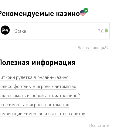
Рекомендуемые казино
Stake
7.8
Все казино
(469)
Полезная информация
иткоин рулетка в онлайн-казино
олесо фортуны в игровых автоматах
ак взломать игровой автомат казино?
се символы в игровых автоматах
омбинации символов и выплаты в слотах
Все статьи