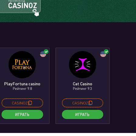
промокод
CASINOZ
PlayFortuna casino
Cat Casino
Рейтинг 9.8
Рейтинг 9.3
CASINOZ
CASINOZ
ИГРАТЬ
ИГРАТЬ