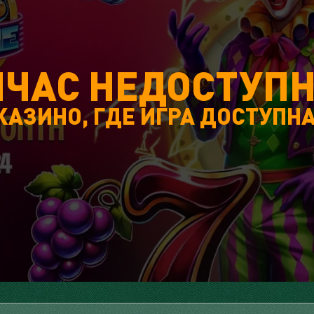
ЙЧАС НЕДОСТУП
КАЗИНО, ГДЕ ИГРА ДОСТУПН