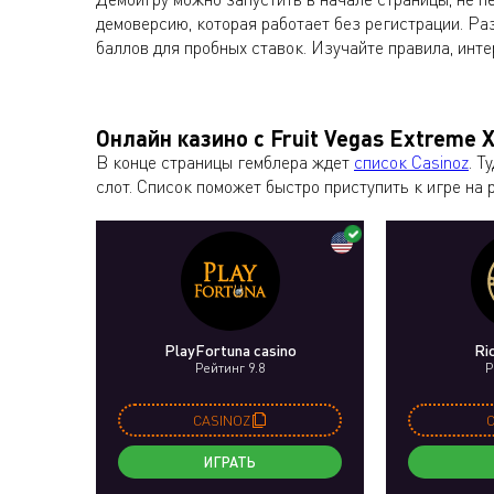
демоверсию, которая работает без регистрации. Ра
баллов для пробных ставок. Изучайте правила, инте
Онлайн казино с Fruit Vegas Extreme 
В конце страницы гемблера ждет
список Casinoz
. Т
слот. Список поможет быстро приступить к игре на 
PlayFortuna casino
Ri
Рейтинг 9.8
Р
CASINOZ
C
ИГРАТЬ