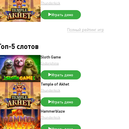
Thunderkick
Играть демо
Полный рейтинг игр
Топ-5 слотов
Sloth Game
Endorphina
Играть демо
Temple of Akhet
Thunderkick
Играть демо
Hammerblaze
Thunderkick