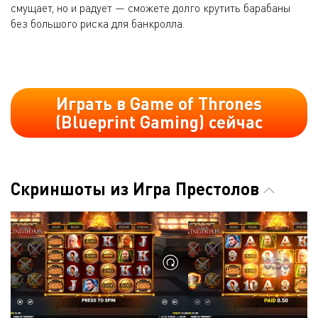
смущает, но и радует — сможете долго крутить барабаны
без большого риска для банкролла.
Играть в Game of Thrones
(Blueprint Gaming) сейчас
Скриншоты из Игра Престолов