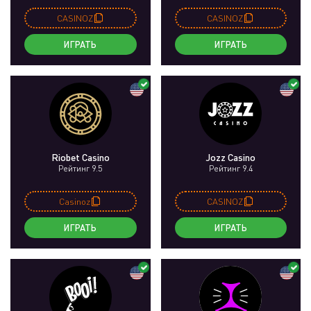
CASINOZ
CASINOZ
ИГРАТЬ
ИГРАТЬ
Riobet Casino
Jozz Casino
Рейтинг 9.5
Рейтинг 9.4
Casinoz
CASINOZ
ИГРАТЬ
ИГРАТЬ