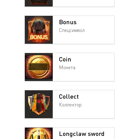
Bonus
Спецсимвол
Coin
Монета
Collect
Коллектор
Longclaw sword