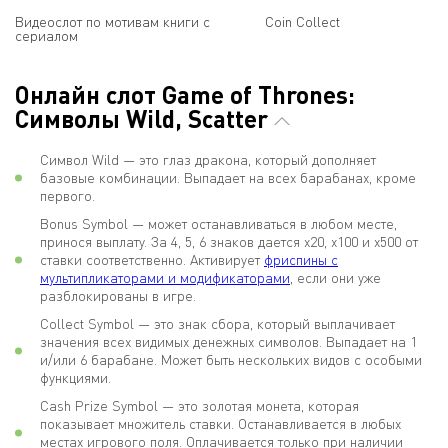
Видеослот по мотивам книги с
Coin Collect
сериалом
Онлайн слот Game of Thrones:
Символы Wild, Scatter
Символ Wild — это глаз дракона, который дополняет
базовые комбинации. Выпадает на всех барабанах, кроме
первого.
Bonus Symbol — может останавливаться в любом месте,
принося выплату. За 4, 5, 6 знаков дается х20, х100 и х500 от
ставки соответственно. Активирует
фриспины с
мультипликаторами и модификаторами
, если они уже
разблокированы в игре.
Collect Symbol — это знак сбора, который выплачивает
значения всех видимых денежных символов. Выпадает на 1
и/или 6 барабане. Может быть нескольких видов с особыми
функциями.
Cash Prize Symbol — это золотая монета, которая
показывает множитель ставки. Останавливается в любых
местах игрового поля. Оплачивается только при наличии