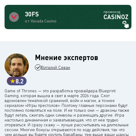
промокод
30FS
CASINOZ
от Vavada Casino
Мнение экспертов
Виталий Севан
8.2
Game of Thrones — это разработка провайдера Blueprint
Gaming, которая вышла в свет в марте 2026 года. Слот
вдохновлен тематикой сражений, войн и магии, а точнее
сериалом «Игры престолов». Поэтому главные персонажи будут
постоянно появляться на поле. И не только они — драконы также
будут летать, сжигать одни символы и размещать другие. Игра
настолько динамичная и захватывающая, что от нее трудно
оторваться. И сразу скажу — лучше рассчитывать на длительные
сессии. Многие бонусы открываются по ходу действия, так что
чем дольше вы будете крутить барабаны, тем выше ваши шансы