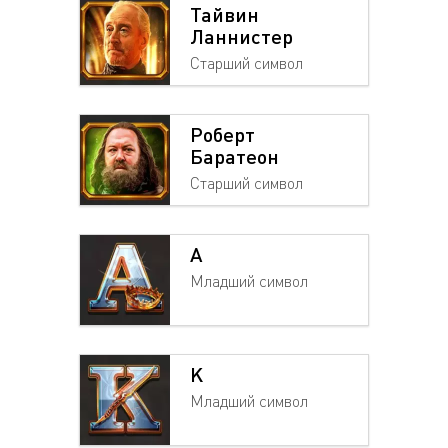
Тайвин
Ланнистер
Старший символ
Роберт
Баратеон
Старший символ
A
Младший символ
K
Младший символ