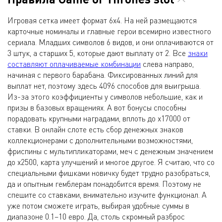
Игровая сетка имеет формат 6х4. На ней размещаются
карточные номиналы и главные герои всемирно известного
сериала. Младших символов 6 видов, и они оплачиваются от
3 штук, а старших 5, которые дают выплату от 2. Все
знаки
составляют оплачиваемые комбинации
слева направо,
начиная с первого барабана. Фиксированных линий для
выплат нет, поэтому здесь 4096 способов для выигрыша.
Из-за этого коэффициенты у символов небольшие, как и
призы в базовых вращениях. А вот бонусы способны
порадовать крупными наградами, вплоть до х17000 от
ставки. В онлайн слоте есть сбор денежных знаков
коллекционерами с дополнительными возможностями,
фриспины с мультипликаторами, меч с денежным значением
до х2500, карта улучшений и многое другое. Я считаю, что со
специальными фишками новичку будет трудно разобраться,
да и опытным гемблерам понадобится время. Поэтому не
спешите со ставками, внимательно изучите функционал. А
уже потом сможете играть, выбирая удобные суммы в
диапазоне 0.1–10 евро. Да, столь скромный разброс