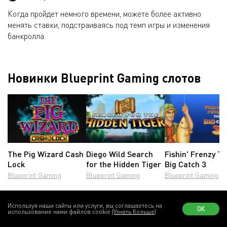
Когда пройдет немного времени, можете более активно
менять ставки, подстраиваясь под темп игры и изменения
банкролла.
Новинки Blueprint Gaming слотов
The Pig Wizard Cash
Diego Wild Search
Fishin' Frenzy T
Lock
for the Hidden Tiger
Big Catch 3
Blueprint Gaming
Blueprint Gaming
Blueprint Gaming
Мобильная версия игрового
Используя наши сайты или услуги, вы соглашаетесь на
ОК
использование нами файлов cookie
(Узнать больше)
автомата