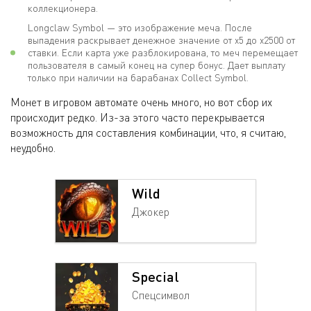
коллекционера.
Longclaw Symbol — это изображение меча. После
выпадения раскрывает денежное значение от х5 до х2500 от
ставки. Если карта уже разблокирована, то меч перемещает
пользователя в самый конец на супер бонус. Дает выплату
только при наличии на барабанах Collect Symbol.
Монет в игровом автомате очень много, но вот сбор их
происходит редко. Из-за этого часто перекрывается
возможность для составления комбинации, что, я считаю,
неудобно.
Wild
Джокер
Special
Спецсимвол