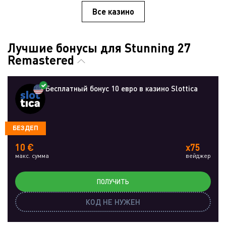
Все казино
Лучшие бонусы для Stunning 27
Remastered
Бесплатный бонус 10 евро в казино Slottica
БЕЗДЕП
10 €
x75
макс. сумма
вейджер
ПОЛУЧИТЬ
КОД НЕ НУЖЕН