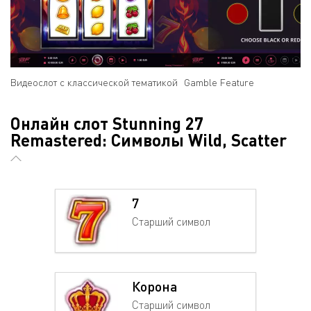
Видеослот с классической тематикой
Gamble Feature
Онлайн слот Stunning 27
Remastered: Символы Wild, Scatter
7
Старший символ
Корона
Старший символ