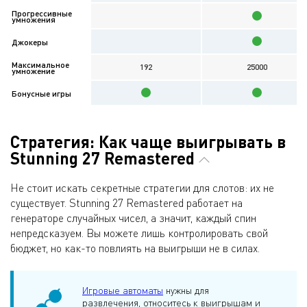
Прогрессивные
умножения
Джокеры
Максимальное
192
25000
умножение
Бонусные игры
Стратегия: Как чаще выигрывать в
Stunning 27 Remastered
Не стоит искать секретные стратегии для слотов: их не
существует. Stunning 27 Remastered работает на
генераторе случайных чисел, а значит, каждый спин
непредсказуем. Вы можете лишь контролировать свой
бюджет, но как-то повлиять на выигрыши не в силах.
Игровые автоматы
нужны для
развлечения, относитесь к выигрышам и