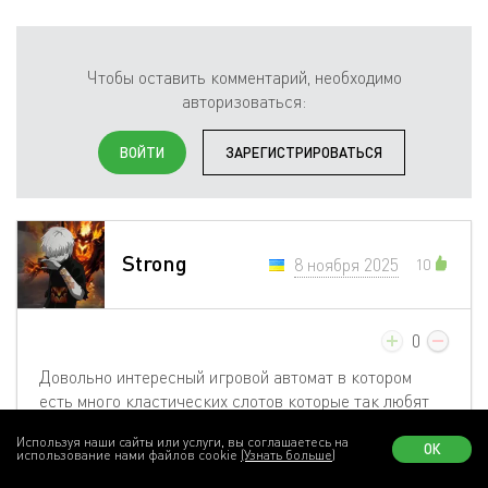
Чтобы оставить комментарий, необходимо
авторизоваться:
ВОЙТИ
ЗАРЕГИСТРИРОВАТЬСЯ
Strong
8 ноября 2025
10
0
Довольно интересный игровой автомат в котором
есть много кластических слотов которые так любят
старые игроки и даже новички я думаю заценят.
Используя наши сайты или услуги, вы соглашаетесь на
Хорошо когда есть возможность поиграть любимые
ОК
использование нами файлов cookie
(Узнать больше)
игровые слоты которые есть все сразу вместе.