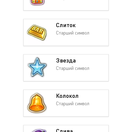
Слиток
Старший символ
Звезда
Старший символ
Колокол
Старший символ
Слива