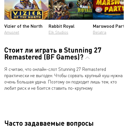
Vizier of the North
Rabbit Royal
Marswood Party
Amusnet
Elk Studios
Belatra
Стоит ли играть в Stunning 27
Remastered (BF Games)?
Я считаю, что онлайн-слот Stunning 27 Remastered
практически не выгоден. Чтобы сорвать крупный куш нужна
очень большая удача. Поэтому он подходит лишь тем, кто
любит риск и не боится ставить по-крупному.
Часто задаваемые вопросы