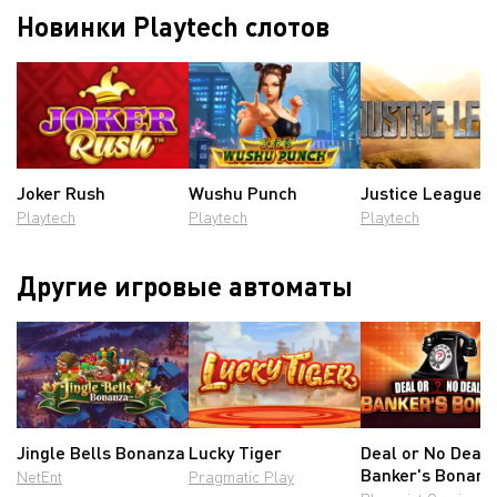
Новинки Playtech слотов
Joker Rush
Wushu Punch
Justice League
Playtech
Playtech
Playtech
Другие игровые автоматы
Jingle Bells Bonanza
Lucky Tiger
Deal or No Deal:
Banker's Bonanz
NetEnt
Pragmatic Play