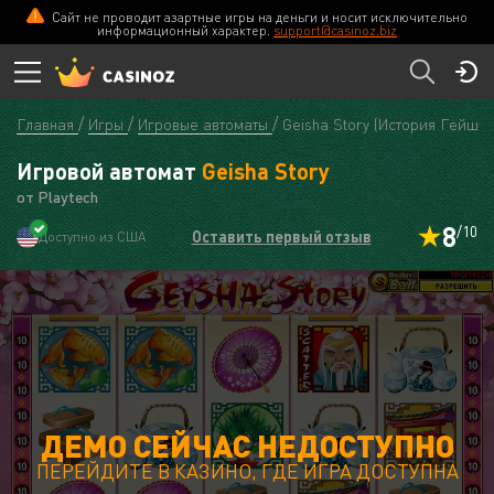
Сайт не проводит азартные игры на деньги и носит исключительно
информационный характер.
support@casinoz.biz
Главная
Игры
Игровые автоматы
Geisha Story (История Гейши)
Игровой автомат
Geisha Story
от Playtech
8
/10
Оставить первый отзыв
Доступно из США
ДЕМО СЕЙЧАС НЕДОСТУПНО
ПЕРЕЙДИТЕ В КАЗИНО, ГДЕ ИГРА ДОСТУПНА