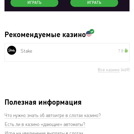
ИГРАТЬ
ИГРАТЬ
Рекомендуемые казино
Stake
7.8
Все казино
(469)
Полезная информация
Что нужно знать об автоигре в слотах казино?
Есть ли в казино «дающие» автоматы?
Игра на увеличение выплаты в слотах