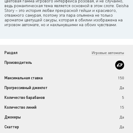
цветовая гамма игрового интерфейса розовая, и не случайно,
ведь романтическая тема является основной в этом слоте. Geisha
Story – это история любви прекрасной гейши и красивого,
отважного самурая, поэтому эта пара опьянена не только
ароматом цветущей сакуры, которая в обилии изображена на
игровом автомате, но и нахлынувшими на обоих чувствами.
Раздел
Игровые автоматы
Производитель
Максимальная ставка
150
Прогрессивный джекпот
Да
Количество барабанов
5
Количество линий
15
Джокеры
Да
Скаттер
Да