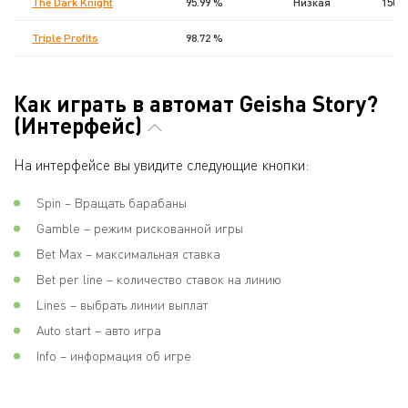
The Dark Knight
95.99 %
Низкая
1500
Triple Profits
98.72 %
0
Как играть в автомат Geisha Story?
(Интерфейс)
На интерфейсе вы увидите следующие кнопки:
Spin – Вращать барабаны
Gamble – режим рискованной игры
Bet Max – максимальная ставка
Bet per line – количество ставок на линию
Lines – выбрать линии выплат
Auto start – авто игра
Info – информация об игре