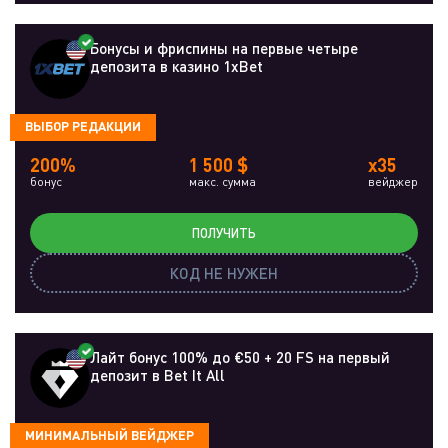
Бонусы и фриспины на первые четыре
депозита в казино 1xBet
ВЫБОР РЕДАКЦИИ
200%
1 500 $
x35
бонус
макс. сумма
вейджер
ПОЛУЧИТЬ
КОД НЕ НУЖЕН
Лайт бонус 100% до €50 + 20 FS на первый
депозит в Bet It All
МИНИМАЛЬНЫЙ ВЕЙДЖЕР