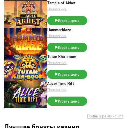
Temple of Akhet
Thunderkick
Играть демо
Hammerblaze
Thunderkick
Играть демо
Tutan Kha-boom
Thunderkick
Играть демо
Alice: Time Rift
Thunderkick
Играть демо
Полный рейтинг игр
Лучшие бонусы казино