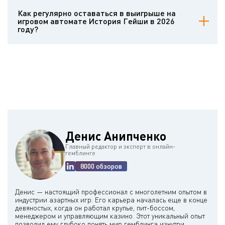
Geisha Story имеет удобную мобильную разновидность. Она
бесперебойно запускается на популярных андроидах и айфонах.
Как регулярно оставаться в выигрыше на
Интерфейс мобильного автомата изменён для тачскринов, а
игровом автомате История Гейши в 2026
общие правила остаются такими же.
году?
Слоты действуют на генераторе псевдослучайных чисел,
проверенном известными независимыми аудиторскими
организациями. Результаты раундов не получится угадать. Вы
можете задействовать игровые стратегии, но повысить
теоретический возврат с их помощью не получится. Результ будет
зависеть от фортуны. Информация о возврате игроку, дисперсии
и выигрышах доступна в обзорах на сайте Casinoz.
Денис Анипченко
Главный редактор и эксперт в онлайн-
гемблинге
8000 обзоров
Денис — настоящий профессионал с многолетним опытом в
индустрии азартных игр. Его карьера началась еще в конце
девяностых, когда он работал крупье, пит-боссом,
менеджером и управляющим казино. Этот уникальный опыт
позволил ему глубоко понять мир гемблинга изнутри.