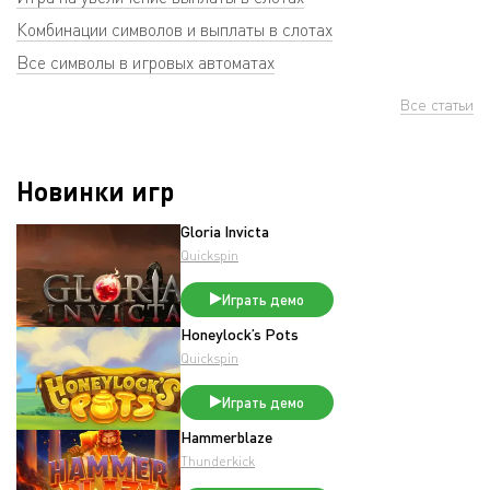
Комбинации символов и выплаты в слотах
Все символы в игровых автоматах
Все статьи
Новинки игр
Gloria Invicta
Quickspin
Играть демо
Honeylock’s Pots
Quickspin
Играть демо
Hammerblaze
Thunderkick