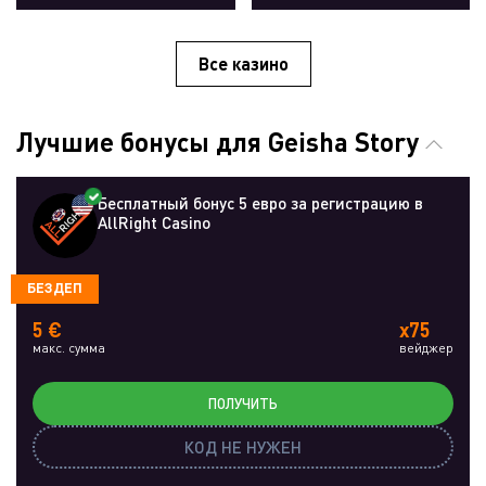
Все казино
Лучшие бонусы для Geisha Story
Бесплатный бонус 5 евро за регистрацию в
AllRight Casino
БЕЗДЕП
5 €
x75
макс. сумма
вейджер
ПОЛУЧИТЬ
КОД НЕ НУЖЕН