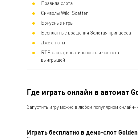
Правила слота
Символы Wild, Scatter
Бонусные игры
Бесплатные вращения Золотая принцесса
Джек-поты
RTP слота, волатильность и частота
выигрышей
Где играть онлайн в автомат G
Запустить игру можно в любом популярном онлайн-к
Играть бесплатно в демо-слот Golden