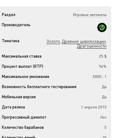
Раздел
Игровые автоматы
Производитель
Тематика
Золото
Древние цивилизации
,
,
Драгоценности
Максимальная ставка
25 $
Процент выплат (RTP)
96%
Максимальное умножение
5000 : 1
Возможность бесплатного тестирования
Да
Мобильная версия
Да
Дата релиза
1 апреля 2015
Прогрессивный джекпот
Нет
Количество барабанов
5
Количество линий
25