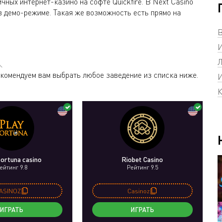
чных интернет-казино на софте Quickfire. В Next Casino
в демо-режиме. Такая же возможность есть прямо на
В
И
Л
рекомендуем вам выбрать любое заведение из списка ниже.
И
К
ortuna casino
Riobet Casino
ейтинг 9.8
Рейтинг 9.5
ASINOZ
Casinoz
ИГРАТЬ
ИГРАТЬ