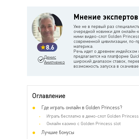
Мнение экспертов
Уже не в первый раз специалист
очередной новинки для онлайн-
ними видео-слот Golden Princess
современной цивилизации, по-п
8.6
материка.
Речь идет о древнем индейском
предлагается на платформе Quic
Денис
широкий диапазон ставок, перев
Анипченко
возможность запуска в скачива
Оглавление
Где играть онлайн в Golden Princess?
Играть бесплатно в демо-слот Golden Princess
Онлайн казино с Golden Princess slot
Лучшие бонусы