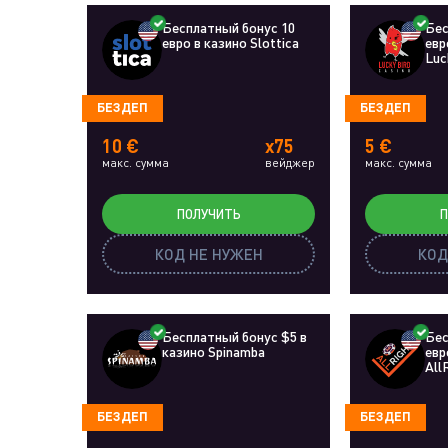
Бесплатный бонус 10
Бес
евро в казино Slottica
евр
Luc
БЕЗДЕП
БЕЗДЕП
10 €
x75
5 €
макс. сумма
вейджер
макс. сумма
ПОЛУЧИТЬ
П
КОД НЕ НУЖЕН
КОД
Бесплатный бонус $5 в
Бес
казино Spinamba
евр
All
БЕЗДЕП
БЕЗДЕП