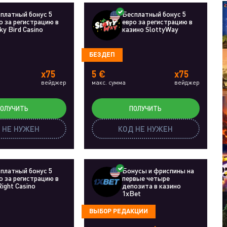
платный бонус 5
Бесплатный бонус 5
о за регистрацию в
евро за регистрацию в
ky Bird Casino
казино SlottyWay
БЕЗДЕП
x75
5 €
x75
вейджер
макс. сумма
вейджер
ОЛУЧИТЬ
ПОЛУЧИТЬ
 НЕ НУЖЕН
КОД НЕ НУЖЕН
платный бонус 5
Бонусы и фриспины на
о за регистрацию в
первые четыре
Right Casino
депозита в казино
1xBet
ВЫБОР РЕДАКЦИИ