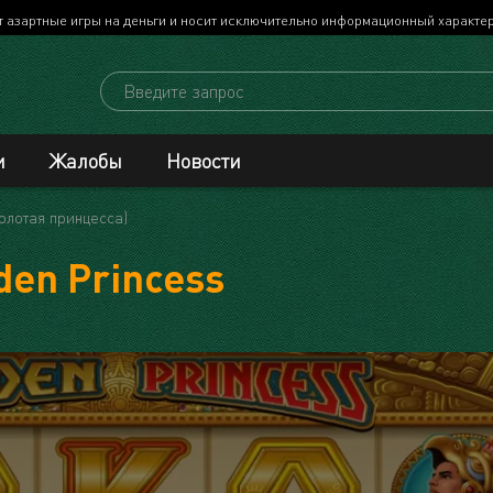
т азартные игры на деньги и носит исключительно информационный характе
и
Жалобы
Новости
Золотая принцесса)
den Princess