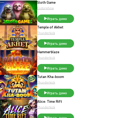
Sloth Game
Endorphina
Играть демо
Temple of Akhet
Thunderkick
Играть демо
Hammerblaze
Thunderkick
Играть демо
Tutan Kha-boom
Thunderkick
Играть демо
Alice: Time Rift
Thunderkick
Играть демо