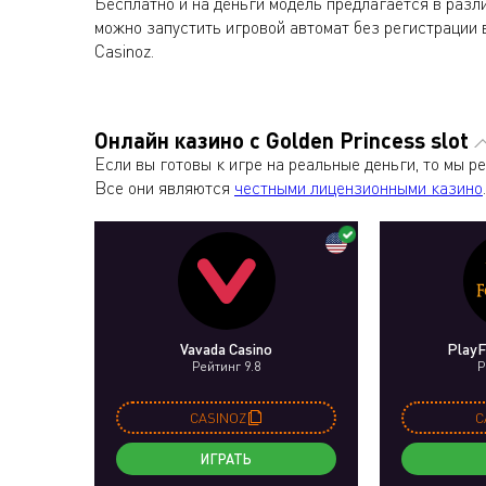
Бесплатно и на деньги модель предлагается в разли
можно запустить игровой автомат без регистрации 
Casinoz.
Онлайн казино с Golden Princess slot
Если вы готовы к игре на реальные деньги, то мы 
Все они являются
честными лицензионными казино
.
Vavada Casino
PlayF
Рейтинг 9.8
Р
CASINOZ
C
ИГРАТЬ