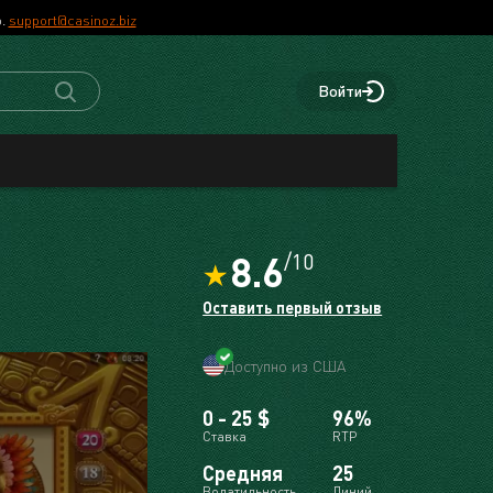
р.
support@casinoz.biz
Войти
8.6
/10
Оставить первый отзыв
Доступно из США
0 - 25 $
96%
Ставка
RTP
Средняя
25
Волатильность
Линий