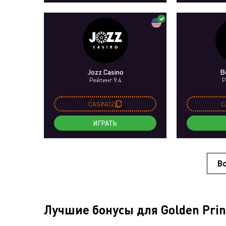
Jozz Casino
B
Рейтинг 9.4
Р
CASINOZ
C
ИГРАТЬ
Вс
Лучшие бонусы для Golden Pri