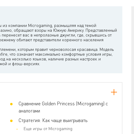
ы из компании Microgaming, размышляя над темой
казино, обращают взоры на Южную Америку. Представленный
 перенесет вас в непролазные джунгли, где, скрывшись от
режнему обитают представители коренного населения
 племени, которым правит черноволосая красавица. Модель
kfire, что означает максимально комфортные условия игры,
од на несколько языков, наличие разных настроек и
емой и флэш-версиях.
Сравнение Golden Princess (Microgaming) с
аналогами
Стратегия: Как чаще выигрывать
Еще игры от Microgaming