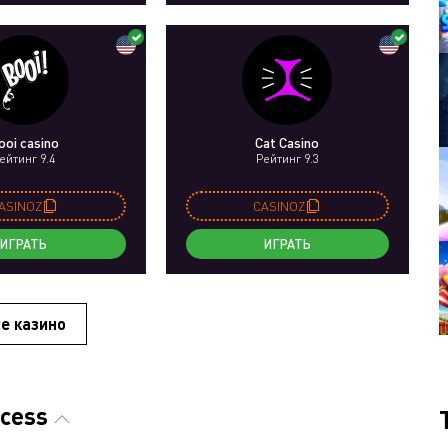
ooi casino
Cat Casino
ейтинг 9.4
Рейтинг 9.3
ASINOZ
CASINOZ
ИГРАТЬ
ИГРАТЬ
е казино
ncess