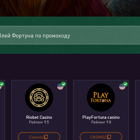
Плей Фортуна по промокоду
Riobet Casino
PlayFortuna casino
Рейтинг 9.5
Рейтинг 9.8
Casinoz
CASINOZ