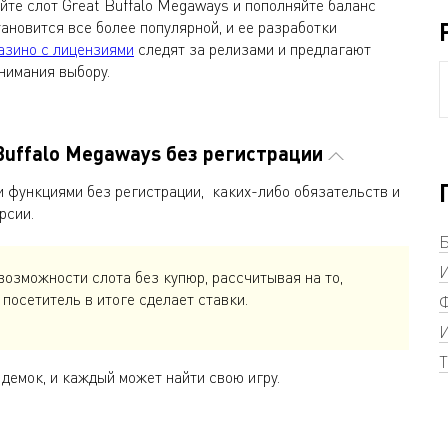
айте слот Great Buffalo Megaways и пополняйте баланс
ановится все более популярной, и ее разработки
азино с лицензиями
следят за релизами и предлагают
нимания выбору.
Buffalo Megaways без регистрации
и функциями без регистрации, каких-либо обязательств и
рсии.
Б
И
возможности слота без купюр, рассчитывая на то,
посетитель в итоге сделает ставки.
Ф
И
Т
 демок, и каждый может найти свою игру.