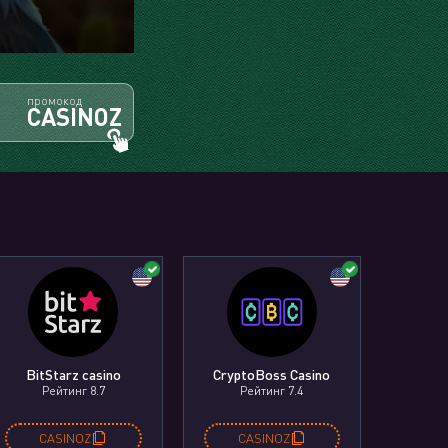
промокод
CASINOZ
BitStarz casino
CryptoBoss Casino
Рейтинг 8.7
Рейтинг 7.4
CASINOZ
CASINOZ