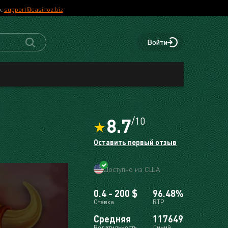
р.
support@casinoz.biz
Войти
8.7
/10
Оставить первый отзыв
Доступно из США
0.4 - 200 $
96.48%
Ставка
RTP
Средняя
117649
Волатильность
Линий