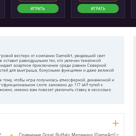
ИГРАТЬ
ИГРАТЬ
гровой вестерн от компании GameArt, увидевший свет
не оставит равнодушными тех, кто увлечен тематикой
жидает азартное приключение среди равнин Северной
тей для выигрыша, бонусными функциями и даже великой
 тому, чтобы игра получилась атмосферной, динамичной и
офункциональном слоте заложено до 117 649 путей к
зможно, именно вам повезет увеличить ставку в несколько
?
Сравнение Great Buffalo Megaways (GameArt) с