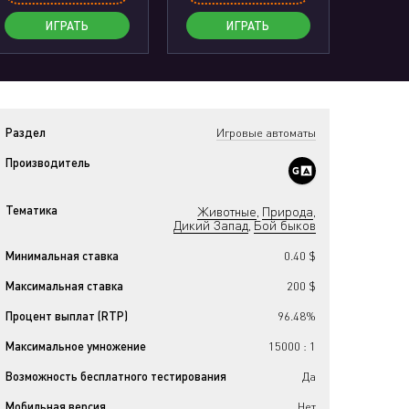
ИГРАТЬ
ИГРАТЬ
Раздел
Игровые автоматы
Производитель
Тематика
Животные
Природа
,
,
Дикий Запад
Бой быков
,
Минимальная ставка
0.40 $
Максимальная ставка
200 $
Процент выплат (RTP)
96.48%
Максимальное умножение
15000 : 1
Возможность бесплатного тестирования
Да
Мобильная версия
Нет