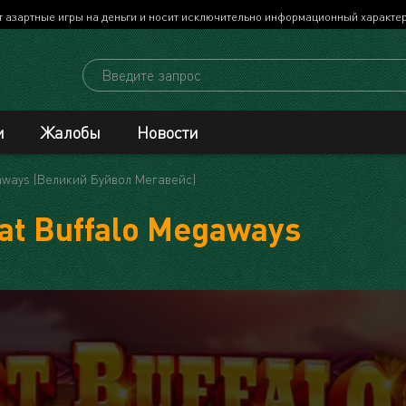
т азартные игры на деньги и носит исключительно информационный характе
и
Жалобы
Новости
aways (Великий Буйвол Мегавейс)
at Buffalo Megaways