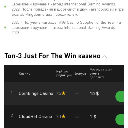
церемонии вручения наград International Gaming Awards
2022. После попадания в шорт-лист в двух категориях их игра
Scarab Kingdom стала победителем.
2023 - Получена награда RNG Casino Supplier of the Year на
церемонии вручения наград International Gaming Awards
2023
Топ-3 Just For The Win казино
Минимальная
Рейтинг
Казино
Бонусы
сумма
редакции
депозита
Coinkings Casino
7.2
—
10 $
И
CloudBet Casino
7.1
—
1 $
И