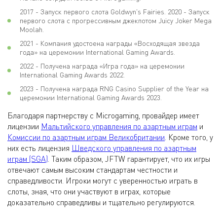
2017 - Запуск первого слота Goldwyn's Fairies. 2020 - Запуск
первого слота с прогрессивным джекпотом Juicy Joker Mega
Moolah.
2021 - Компания удостоена награды «Восходящая звезда
года» на церемонии International Gaming Awards.
2022 - Получена награда «Игра года» на церемонии
International Gaming Awards 2022.
2023 - Получена награда RNG Casino Supplier of the Year на
церемонии International Gaming Awards 2023.
Благодаря партнерству с Microgaming, провайдер имеет
лицензии
Мальтийского управления по азартным играм
и
Комиссии по азартным играм Великобритании
. Кроме того, у
них есть лицензия
Шведского управления по азартным
играм (SGA)
. Таким образом, JFTW гарантирует, что их игры
отвечают самым высоким стандартам честности и
справедливости. Игроки могут с уверенностью играть в
слоты, зная, что они участвуют в играх, которые
доказательно справедливы и тщательно регулируются.