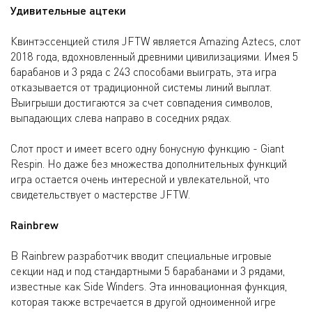
Удивительные ацтеки
Квинтэссенцией стиля JFTW является Amazing Aztecs, слот
2018 года, вдохновленный древними цивилизациями. Имея 5
барабанов и 3 ряда с 243 способами выиграть, эта игра
отказывается от традиционной системы линий выплат.
Выигрыши достигаются за счет совпадения символов,
выпадающих слева направо в соседних рядах.
Слот прост и имеет всего одну бонусную функцию - Giant
Respin. Но даже без множества дополнительных функций
игра остается очень интересной и увлекательной, что
свидетельствует о мастерстве JFTW.
Rainbrew
В Rainbrew разработчик вводит специальные игровые
секции над и под стандартными 5 барабанами и 3 рядами,
известные как Side Winders. Эта инновационная функция,
которая также встречается в другой одноименной игре