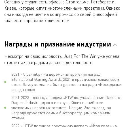
Сегодня у студии есть офисы в Стокгольме, Гетеборге и
Киеве, которые кипят многочисленными проектами. Однако
они никогда не идут на компромисс со своей философией
«качество превыше количества».
Награды и признание индустрии
Несмотря на свою молодость, Just For The Win уже успела
отметиться наградами за свою деятельность.
2021 - 8 сентября на церемонии вручения наград
International Gaming Awards 2021 в престижном лондонском
отеле Savoy компания была удостоена награды «Восходящая
звезда года».
2021-2022 - два года подряд JFTW получала звание Gasell от
Dagens Industri, одного из крупнейших и наиболее
уважаемых новостных агентств Швеции. Эта ежегодная
награда вручается самым быстрорастущим компаниям
страны.
2022 - JFTW получила престижную награду «Игра года» на