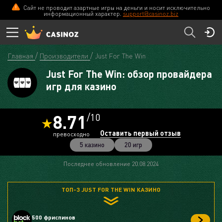
Сайт не проводит азартные игры на деньги и носит исключительно
информационный характер.
support@casinoz.biz
Главная
Производители
Just For The Win
Just For The Win: обзор провайдера
игр для казино
8.71
/10
Оставить первый отзыв
превосходно
5 казино
20 игр
Последнее обновление 20.08.2024
ТОП-3 JUST FOR THE WIN КАЗИНО
500 фриспинов