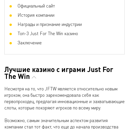
Официальный сайт
История компании
Награды и признание индустрии
Топ-3 Just For The Win казино
Заключение
Лучшие казино с играми Just For
The Win
Несмотря на то, что JFTW является относительно новым
игроком, она быстро зарекомендовала себя как
первопроходец, предлагая инновационные и захватывающие
слоты, которые покоряют игроков по всему миру.
Возможно, самым значительным аспектом развития
компании стал тот факт, что еще до начала производства