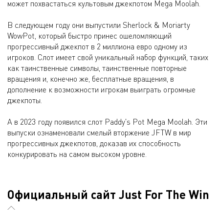
может похвастаться культовым джекпотом Mega Moolah.
В следующем году они выпустили Sherlock & Moriarty
WowPot, который быстро принес ошеломляющий
прогрессивный джекпот в 2 миллиона евро одному из
игроков. Слот имеет свой уникальный набор функций, таких
как таинственные символы, таинственные повторные
вращения и, конечно же, бесплатные вращения, в
дополнение к возможности игрокам выиграть огромные
джекпоты.
А в 2023 году появился слот Paddy's Pot Mega Moolah. Эти
выпуски ознаменовали смелый вторжение JFTW в мир
прогрессивных джекпотов, доказав их способность
конкурировать на самом высоком уровне.
Официальный сайт Just For The Win