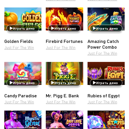
Играть демо
Играть демо
Играть демо
Golden Fields
Firebird Fortunes
Amazing Catch
Power Combo
Just For The Win
Just For The Win
Just For The Win
Играть демо
Играть демо
Играть демо
Candy Paradise
Mr. Pigg E. Bank
Rubies of Egypt
Just For The Win
Just For The Win
Just For The Win