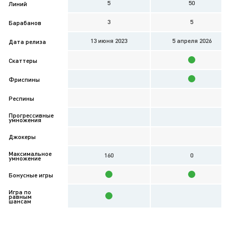
5
50
Линий
3
5
Барабанов
13 июня 2023
5 апреля 2026
Дата релиза
Скаттеры
Фриспины
Респины
Прогрессивные
умножения
Джокеры
Максимальное
160
0
умножение
Бонусные игры
Игра по
равным
шансам