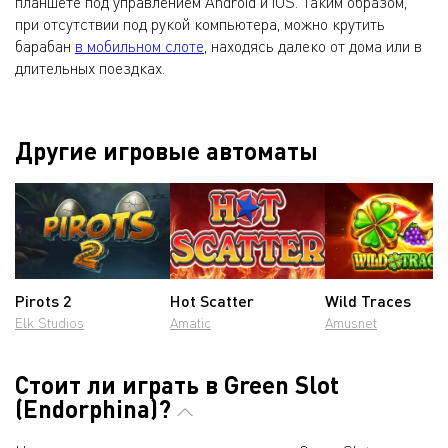
планшете под управлением Android и iOS. Таким образом,
при отсутствии под рукой компьютера, можно крутить
барабан
в мобильном слоте
, находясь далеко от дома или в
длительных поездках.
Другие игровые автоматы
Pirots 2
Hot Scatter
Wild Traces
Elk Studios
Amatic
Amusnet
Стоит ли играть в Green Slot
(Endorphina)?