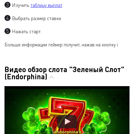
Изучить
таблицу выплат
.
Выбрать размер ставки.
Нажать старт.
Больше информации геймер получит, нажав на кнопку i.
Видео обзор слота "Зеленый Слот"
(Endorphina)