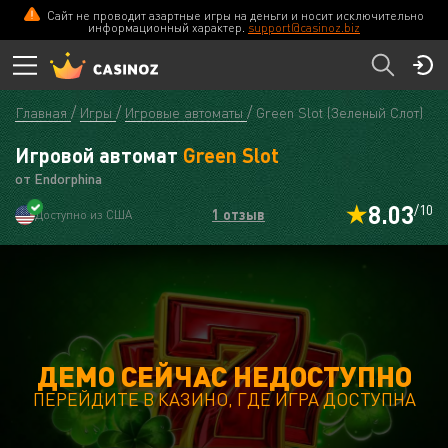
Сайт не проводит азартные игры на деньги и носит исключительно
информационный характер.
support@casinoz.biz
Главная
Игры
Игровые автоматы
Green Slot (Зеленый Слот)
Игровой автомат
Green Slot
от Endorphina
8.03
/10
1 отзыв
Доступно из США
ДЕМО СЕЙЧАС НЕДОСТУПНО
ПЕРЕЙДИТЕ В КАЗИНО, ГДЕ ИГРА ДОСТУПНА