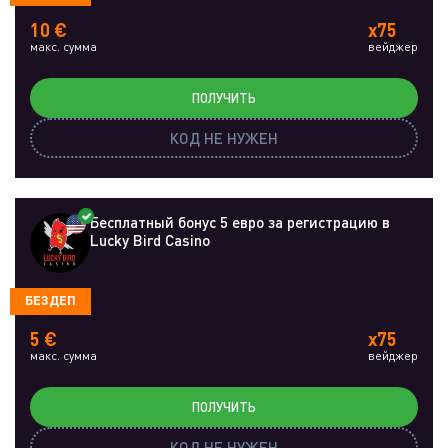
10 €
x75
макс. сумма
вейджер
ПОЛУЧИТЬ
КОД НЕ НУЖЕН
Бесплатный бонус 5 евро за регистрацию в
Lucky Bird Casino
БЕЗДЕП
5 €
x75
макс. сумма
вейджер
ПОЛУЧИТЬ
КОД НЕ НУЖЕН