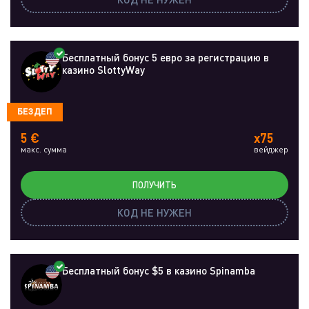
Бесплатный бонус 5 евро за регистрацию в
казино SlottyWay
БЕЗДЕП
5 €
x75
макс. сумма
вейджер
ПОЛУЧИТЬ
КОД НЕ НУЖЕН
Бесплатный бонус $5 в казино Spinamba