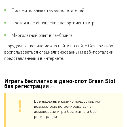
Положительные отзывы посетителей.
Постоянное обновление ассортимента игр.
Многолетний опыт в гемблинге.
Порядочные казино можно найти на сайте Casinoz либо
воспользоваться специализированными веб-порталами,
представленными в интернете.
Играть бесплатно в демо-слот Green Slot
без регистрации
Все надежные казино предоставляют
возможность потренироваться в
демоверсии игры бесплатно и без
регистрации.