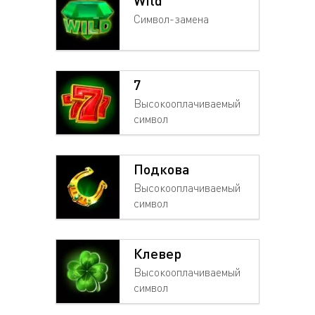
Символ-замена
7
Высокооплачиваемый
символ
Подкова
Высокооплачиваемый
символ
Клевер
Высокооплачиваемый
символ