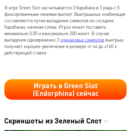
В игре Green Slot насчитывается 3 барабана в 3 ряда с 5
фиксированными линиями выплат. Выигрышные комбинации
составляются путем выпадения символов на соседних
барабанах, начиная слева. Игрок может поставить
минимально 0.05 и максимально 200 монет. В случае
выпадения одновременно 3
одинаковых символов
выигрыш
получает хорошее увеличение в размере от х4 до х160 к
действующей ставке.
Играть в Green Slot
(Endorphina) сейчас
Скриншоты из Зеленый Слот