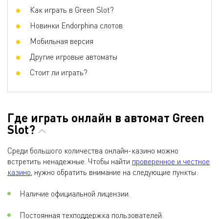
Как играть в Green Slot?
Новинки Endorphina слотов
Мобильная версия
Другие игровые автоматы
Стоит ли играть?
Где играть онлайн в автомат Green
Slot?
Среди большого количества онлайн-казино можно
встретить ненадежные. Чтобы найти
проверенное и честное
казино
, нужно обратить внимание на следующие пункты:
Наличие официальной лицензии.
Постоянная техподдержка пользователей.