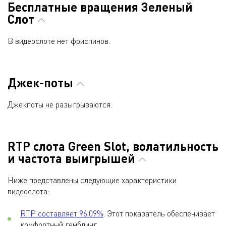
Бесплатные вращения Зеленый
Слот
В видеослоте нет фриспинов.
Джек-поты
Джекпоты не разыгрываются.
RTP слота Green Slot, волатильность
и частота выигрышей
Ниже представлены следующие характеристики
видеослота:
RTP составляет 96.09%
. Этот показатель обеспечивает
комфортный гемблинг.