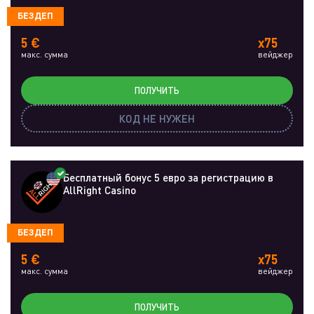
БЕЗДЕП
5 €
x75
макс. сумма
вейджер
ПОЛУЧИТЬ
КОД НЕ НУЖЕН
Бесплатный бонус 5 евро за регистрацию в
AllRight Casino
БЕЗДЕП
5 €
x75
макс. сумма
вейджер
ПОЛУЧИТЬ