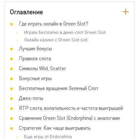
Количество барабанов
3
Оглавление
Количество линий
5
Джокеры
Где играть онлайн в Green Slot?
Нет
Играть бесплатно в демо-слот Green Slot
Скаттер
Нет
Онлайн казино с Green Slot slot
Игра по равным шансам
Да
Лучшие бонусы
Бонусные игры
Risk game
Правила слота
Волатильность
Средняя
Символы Wild, Scatter
3D слот
Да
Бонусные игры
Респины
Нет
Бесплатные вращения Зеленый Слот
Фриспины
Нет
Джек-поты
Прогрессивные умножения
Нет
RTP слота, волатильность и частота выигрышей
Ставка на линию
0.05 - 200
Сравнение Green Slot (Endorphina) с аналогами
Стратегия: Как чаще выигрывать
Еще игры от Endorphina