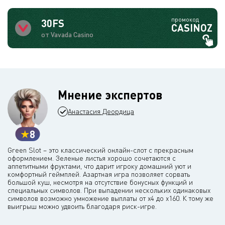
промокод
30FS
CASINOZ
от Vavada Casino
Мнение экспертов
Анастасия Деордица
8
Green Slot – это классический онлайн-слот с прекрасным
оформлением. Зеленые листья хорошо сочетаются с
аппетитными фруктами, что дарит игроку домашний уют и
комфортный геймплей. Азартная игра позволяет сорвать
большой куш, несмотря на отсутствие бонусных функций и
специальных символов. При выпадении нескольких одинаковых
символов возможно умножение выплаты от х4 до х160. К тому же
выигрыш можно удвоить благодаря риск-игре.