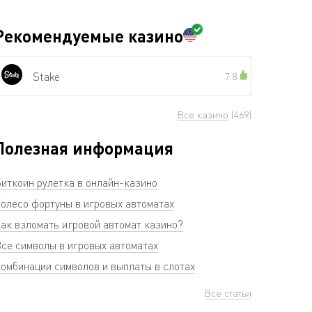
Рекомендуемые казино
Stake
7.8
Все казино
(469)
Полезная информация
иткоин рулетка в онлайн-казино
олесо фортуны в игровых автоматах
ак взломать игровой автомат казино?
се символы в игровых автоматах
омбинации символов и выплаты в слотах
Все статьи