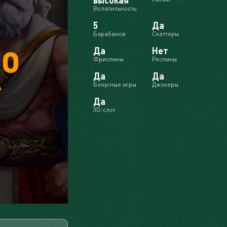
высокая
Волатильность
5
Да
Барабанов
Скаттеры
НО
Да
Нет
Фриспины
Респины
Да
Да
А
Бонусные игры
Джокеры
Да
3D-слот