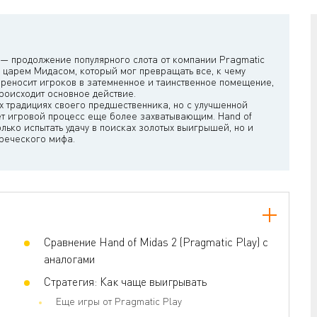
 — продолжение популярного слота от компании Pragmatic
 царем Мидасом, который мог превращать все, к чему
переносит игроков в затемненное и таинственное помещение,
роисходит основное действие.
х традициях своего предшественника, но с улучшенной
ет игровой процесс еще более захватывающим. Hand of
лько испытать удачу в поисках золотых выигрышей, но и
реческого мифа.
Сравнение Hand of Midas 2 (Pragmatic Play) с
аналогами
Стратегия: Как чаще выигрывать
Еще игры от Pragmatic Play