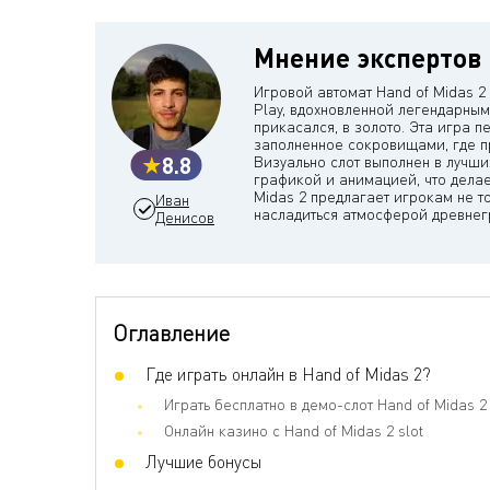
Мнение экспертов
Игровой автомат Hand of Midas 2
Play, вдохновленной легендарным
прикасался, в золото. Эта игра 
заполненное сокровищами, где п
8.8
Визуально слот выполнен в лучши
графикой и анимацией, что дела
Midas 2 предлагает игрокам не то
Иван
насладиться атмосферой древнег
Денисов
Оглавление
Где играть онлайн в Hand of Midas 2?
Играть бесплатно в демо-слот Hand of Midas 2
Онлайн казино с Hand of Midas 2 slot
Лучшие бонусы