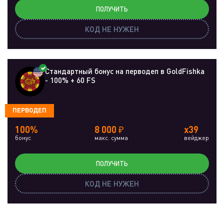
ПОЛУЧИТЬ
КОД НЕ НУЖЕН
Стандартный бонус на перводеп в GoldFishka
- 100% + 60 FS
ПЕРВОДЕП
100%
8 000 ₽
x39
бонус
макс. сумма
вейджер
ПОЛУЧИТЬ
КОД НЕ НУЖЕН