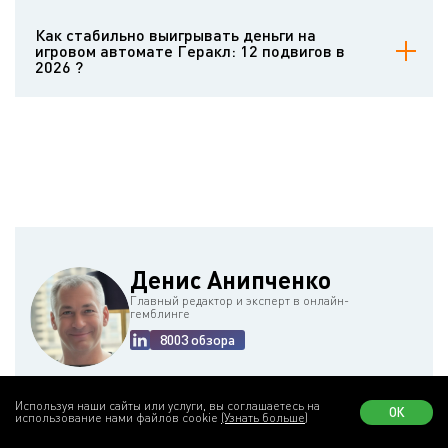
Hercules: The 12 Labours имеет очень удобную мобильную
вариацию. Она прекрасно запускается на новых и старых
Как стабильно выигрывать деньги на
гаджетах. Интерфейс мобильного слота изменён для тачскринов,
игровом автомате Геракл: 12 подвигов в
а базовые правила остаются неизменными.
2026 ?
Онлайн-слоты действуют на генераторе псевдослучайных чисел,
проверенном известными независимыми аудиторскими
органами. Результаты игровых раундов нельзя узнать заранее.
Вы можете использовать стратегии, но повысить возврат игроку
с их помощью невозможно. Конечный результат будет зависеть от
госпожи Удачи. Информация о возврате игроку, дисперсии и
коэффициентах содержится в статьях на сайте Casinoz.
Денис Анипченко
Главный редактор и эксперт в онлайн-
гемблинге
8003 обзора
Денис — настоящий профессионал с многолетним опытом в
Используя наши сайты или услуги, вы соглашаетесь на
индустрии азартных игр. Его карьера началась еще в конце
ОК
использование нами файлов cookie
(Узнать больше)
девяностых, когда он работал крупье, пит-боссом,
менеджером и управляющим казино. Этот уникальный опыт