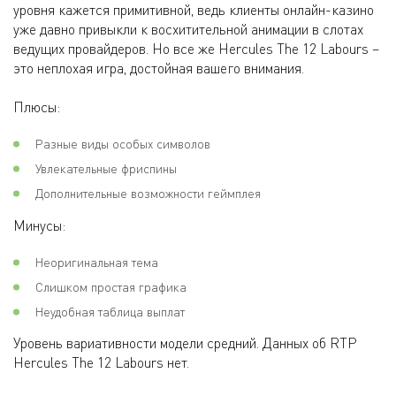
уровня кажется примитивной, ведь клиенты онлайн-казино
уже давно привыкли к восхитительной анимации в слотах
ведущих провайдеров. Но все же Hercules The 12 Labours –
это неплохая игра, достойная вашего внимания.
Плюсы:
Разные виды особых символов
Увлекательные фриспины
Дополнительные возможности геймплея
Минусы:
Неоригинальная тема
Слишком простая графика
Неудобная таблица выплат
Уровень вариативности модели средний. Данных об RTP
Hercules The 12 Labours нет.