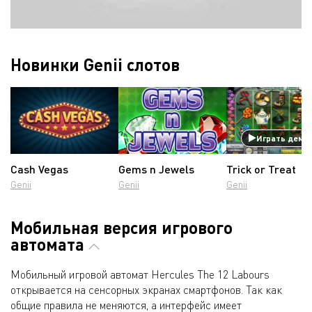
Новинки Genii слотов
Играть демо
Cash Vegas
Gems n Jewels
Trick or Treat
Genii
Genii
Genii
Мобильная версия игрового
автомата
Мобильный игровой автомат Hercules The 12 Labours
открывается на сенсорных экранах смартфонов. Так как
общие правила не меняются, а интерфейс имеет