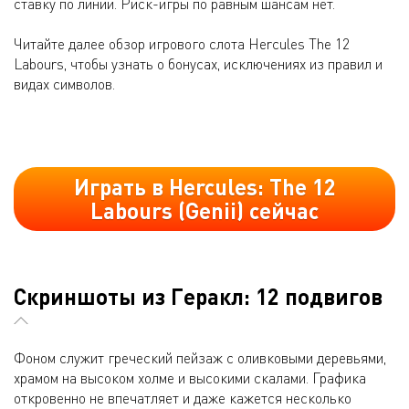
ставку по линии. Риск-игры по равным шансам нет.
Читайте далее обзор игрового слота Hercules The 12
Labours, чтобы узнать о бонусах, исключениях из правил и
видах символов.
Играть в Hercules: The 12
Labours (Genii) сейчас
Скриншоты из Геракл: 12 подвигов
Фоном служит греческий пейзаж с оливковыми деревьями,
храмом на высоком холме и высокими скалами. Графика
откровенно не впечатляет и даже кажется несколько