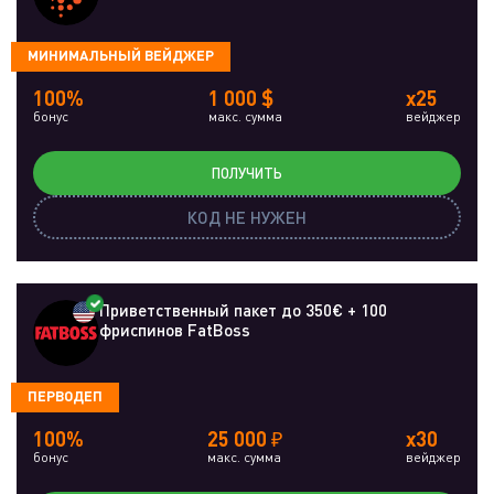
МИНИМАЛЬНЫЙ ВЕЙДЖЕР
100%
1 000 $
x25
бонус
макс. сумма
вейджер
ПОЛУЧИТЬ
КОД НЕ НУЖЕН
Приветственный пакет до 350€ + 100
фриспинов FatBoss
ПЕРВОДЕП
100%
25 000 ₽
x30
бонус
макс. сумма
вейджер