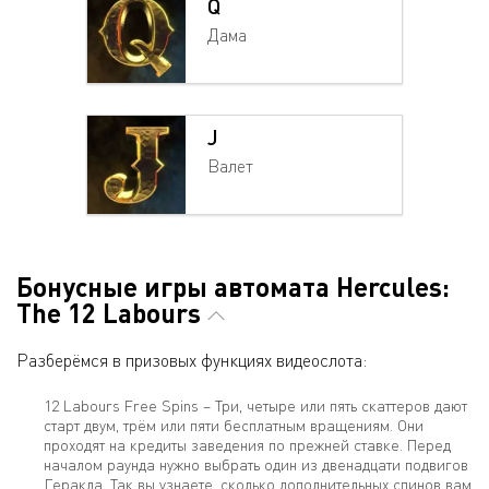
Q
Дама
J
Валет
Бонусные игры автомата Hercules:
The 12 Labours
Разберёмся в призовых функциях видеослота:
12 Labours Free Spins – Три, четыре или пять скаттеров дают
старт двум, трём или пяти бесплатным вращениям. Они
проходят на кредиты заведения по прежней ставке. Перед
началом раунда нужно выбрать один из двенадцати подвигов
Геракла. Так вы узнаете, сколько дополнительных спинов вам