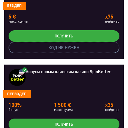
БЕЗДЕП
5 €
x75
макс. сумма
вейджер
ПОЛУЧИТЬ
КОД НЕ НУЖЕН
Бонусы новым клиентам казино SpinBetter
ПЕРВОДЕП
100%
1 500 €
x35
бонус
макс. сумма
вейджер
ПОЛУЧИТЬ