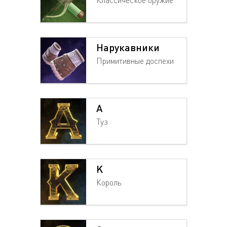
Нарукавники
Примитивные доспехи
A
Туз
K
Король