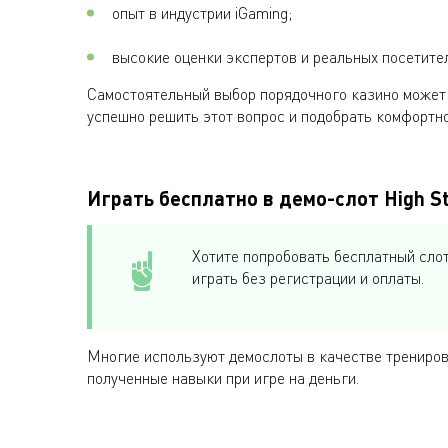
опыт в индустрии iGaming;
высокие оценки экспертов и реальных посетите
Самостоятельный выбор порядочного казино может 
успешно решить этот вопрос и подобрать комфортно
Играть бесплатно в демо-слот High St
Хотите попробовать бесплатный сло
играть без регистрации и оплаты.
Многие используют демослоты в качестве трениров
полученные навыки при игре на деньги.