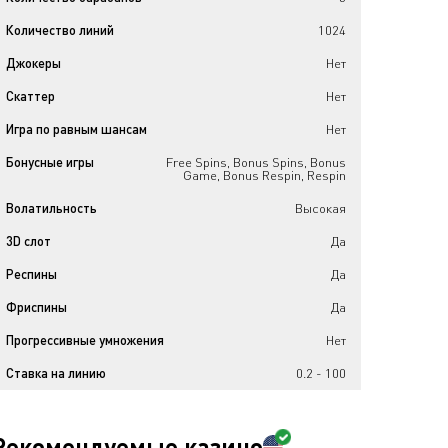
Количество линий
1024
Джокеры
Нет
Скаттер
Нет
Игра по равным шансам
Нет
Бонусные игры
Free Spins, Bonus Spins, Bonus
Game, Bonus Respin, Respin
Волатильность
Высокая
3D слот
Да
Респины
Да
Фриспины
Да
Прогрессивные умножения
Нет
Ставка на линию
0.2 - 100
Рекомендуемые казино