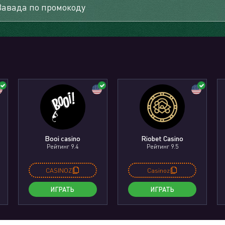
Вавада по промокоду
Booi casino
Riobet Casino
Рейтинг 9.4
Рейтинг 9.5
CASINOZ
Casinoz
ИГРАТЬ
ИГРАТЬ