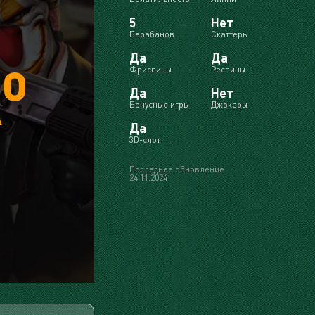
5
Нет
Барабанов
Скаттеры
Да
Да
НО
Фриспины
Респины
Да
Нет
Бонусные игры
Джокеры
А
Да
3D-слот
Последнее обновление
24.11.2024