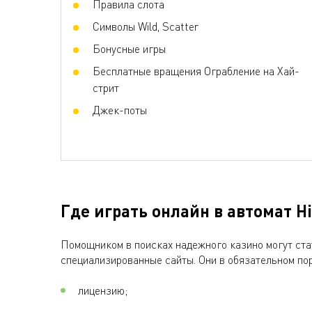
Правила слота
Символы Wild, Scatter
Бонусные игры
Бесплатные вращения Ограбление на Хай-
стрит
Джек-поты
Где играть онлайн в автомат Hi
Помощником в поисках надежного казино могут ст
специализированные сайты. Они в обязательном по
лицензию;