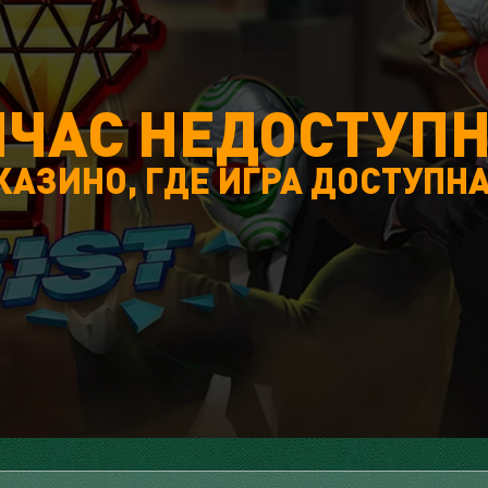
ЙЧАС НЕДОСТУП
КАЗИНО, ГДЕ ИГРА ДОСТУПН