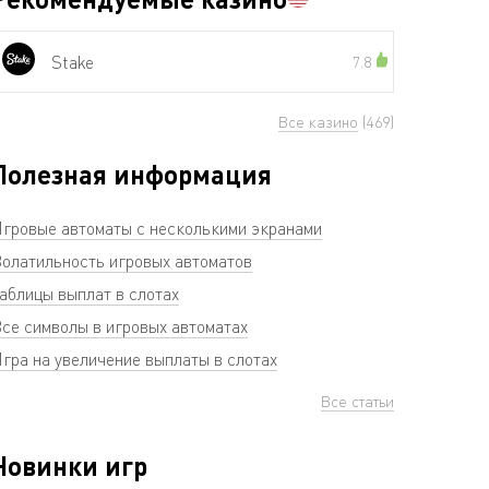
Stake
7.8
Все казино
(469)
Полезная информация
гровые автоматы с несколькими экранами
олатильность игровых автоматов
аблицы выплат в слотах
се символы в игровых автоматах
гра на увеличение выплаты в слотах
Все статьи
Новинки игр