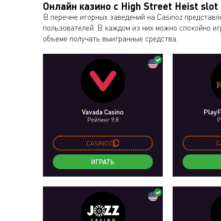
Онлайн казино с High Street Heist slot
В перечне игорных заведений на Casinoz представ
пользователей. В каждом из них можно спокойно иг
объеме получать выигранные средства.
Vavada Casino
PlayF
Рейтинг 9.8
Р
CASINOZ
C
ИГРАТЬ