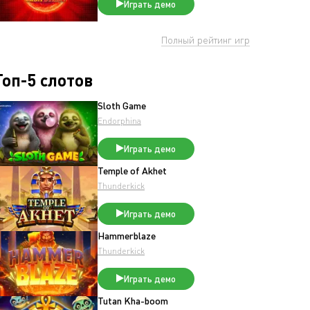
Играть демо
Полный рейтинг игр
Топ-5 слотов
Sloth Game
Endorphina
Играть демо
Temple of Akhet
Thunderkick
Играть демо
Hammerblaze
Thunderkick
Играть демо
Tutan Kha-boom