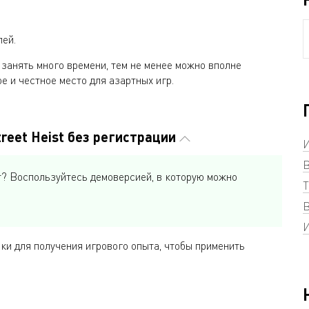
лей.
занять много времени, тем не менее можно вполне
е и честное место для азартных игр.
reet Heist без регистрации
И
В
т? Воспользуйтесь демоверсией, в которую можно
Т
В
И
ки для получения игрового опыта, чтобы применить