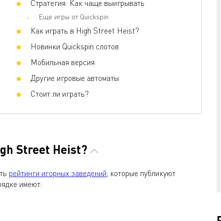
Стратегия: Как чаще выигрывать
Еще игры от Quickspin
Как играть в High Street Heist?
Новинки Quickspin слотов
Мобильная версия
Другие игровые автоматы
Стоит ли играть?
gh Street Heist?
ать
рейтинги игорных заведений
, которые публикуют
рядке имеют: