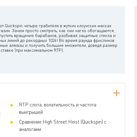
 от Quickspin четыре грабителя в жутких клоунских масках
зин. Зачем просто смотреть, как они нагло обогащаются,
апустить вращение барабанов, разбивая защитные стекла и
ых линий до рекордных 1024! Во время раунда фриспинов
нные алмазы и получить большие множители, доведя размер
 ставке (при максимальном RTP).
RTP слота, волатильность и частота
выигрышей
t
Сравнение High Street Heist (Quickspin) с
аналогами