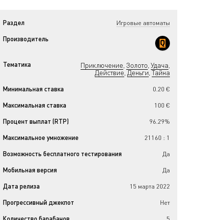
Раздел
Игровые автоматы
Производитель
Тематика
Приключение
Золото
Удача
,
,
,
Действие
Деньги
Тайна
,
,
Минимальная ставка
0.20 €
Максимальная ставка
100 €
Процент выплат (RTP)
96.29%
Максимальное умножение
21160 : 1
Возможность бесплатного тестирования
Да
Мобильная версия
Да
Дата релиза
15 мартa 2022
Прогрессивный джекпот
Нет
Количество барабанов
5