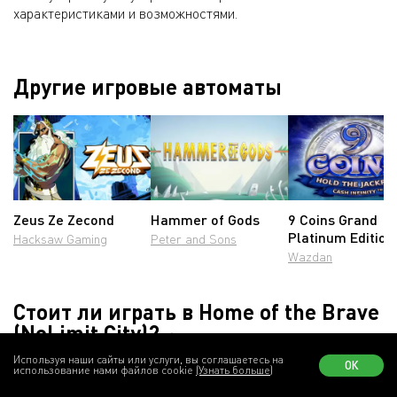
характеристиками и возможностями.
Другие игровые автоматы
Zeus Ze Zecond
Hammer of Gods
9 Coins Grand
Platinum Edition
Hacksaw Gaming
Peter and Sons
Wazdan
Стоит ли играть в Home of the Brave
(NoLimit City)?
Используя наши сайты или услуги, вы соглашаетесь на
ОК
Эксперты Casinoz рекомендуют ознакомиться с автоматом
использование нами файлов cookie
(Узнать больше)
Home of the Brave, который имеет много бонусов и