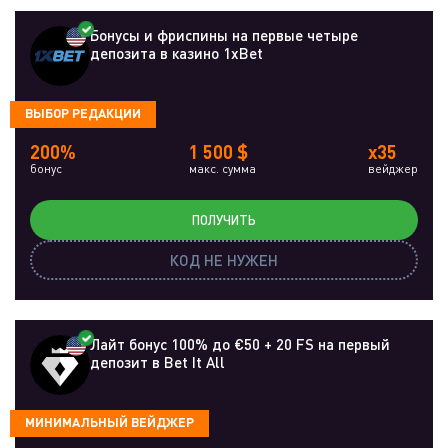
Бонусы и фриспины на первые четыре
депозита в казино 1xBet
ВЫБОР РЕДАКЦИИ
200%
1 500 $
x35
бонус
макс. сумма
вейджер
ПОЛУЧИТЬ
КОД НЕ НУЖЕН
Лайт бонус 100% до €50 + 20 FS на первый
депозит в Bet It All
МИНИМАЛЬНЫЙ ВЕЙДЖЕР