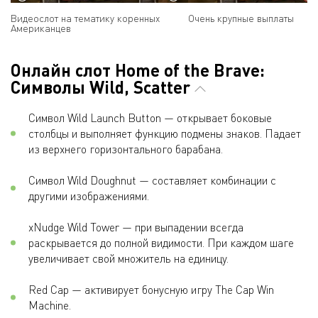
Видеослот на тематику коренных
Очень крупные выплаты
Американцев
Онлайн слот Home of the Brave:
Символы Wild, Scatter
Символ Wild Launch Button — открывает боковые
столбцы и выполняет функцию подмены знаков. Падает
из верхнего горизонтального барабана.
Символ Wild Doughnut — составляет комбинации с
другими изображениями.
xNudge Wild Tower — при выпадении всегда
раскрывается до полной видимости. При каждом шаге
увеличивает свой множитель на единицу.
Red Cap — активирует бонусную игру The Cap Win
Machine.