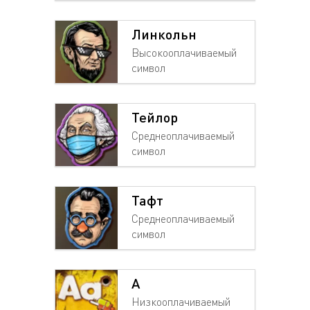
Линкольн
Высокооплачиваемый
символ
Тейлор
Среднеоплачиваемый
символ
Тафт
Среднеоплачиваемый
символ
A
Низкооплачиваемый