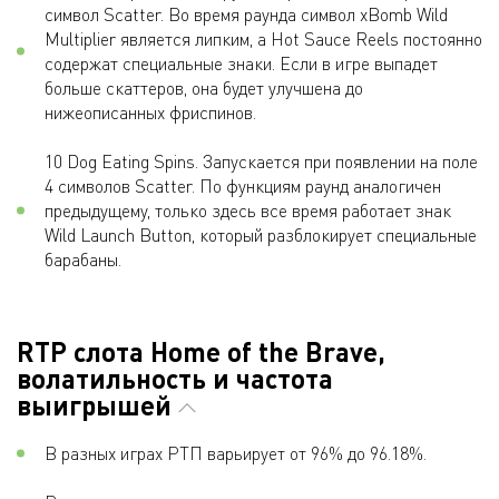
символ Scatter. Во время раунда символ xBomb Wild
Multiplier является липким, а Hot Sauce Reels постоянно
содержат специальные знаки. Если в игре выпадет
больше скаттеров, она будет улучшена до
нижеописанных фриспинов.
10 Dog Eating Spins. Запускается при появлении на поле
4 символов Scatter. По функциям раунд аналогичен
предыдущему, только здесь все время работает знак
Wild Launch Button, который разблокирует специальные
барабаны.
RTP слота Home of the Brave,
волатильность и частота
выигрышей
В разных играх РТП варьирует от 96% до 96.18%.