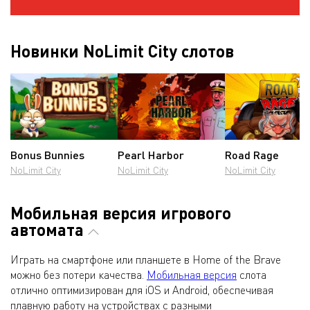
Новинки NoLimit City слотов
Bonus Bunnies
Pearl Harbor
Road Rage
NoLimit City
NoLimit City
NoLimit City
Мобильная версия игрового
автомата
Играть на смартфоне или планшете в Home of the Brave
можно без потери качества.
Мобильная версия
слота
отлично оптимизирован для iOS и Android, обеспечивая
плавную работу на устройствах с разными