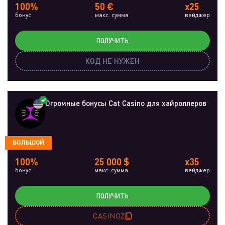
100%
50 €
x25
бонус
макс. сумма
вейджер
ПОЛУЧИТЬ
КОД НЕ НУЖЕН
Огромные бонусы Cat Casino для хайроллеров
БОЛЬШОЙ
100%
25 000 $
x35
бонус
макс. сумма
вейджер
ПОЛУЧИТЬ
CASINOZ