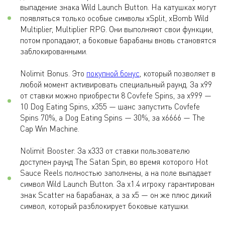
выпадение знака Wild Launch Button. На катушках могут
появляться только особые символы xSplit, xBomb Wild
Multiplier, Multiplier RPG. Они выполняют свои функции,
потом пропадают, а боковые барабаны вновь становятся
заблокированными.
Nolimit Bonus. Это
покупной бонус
, который позволяет в
любой момент активировать специальный раунд. За х99
от ставки можно приобрести 8 Covfefe Spins, за х999 —
10 Dog Eating Spins, х355 — шанс запустить Covfefe
Spins 70%, а Dog Eating Spins — 30%, за х6666 — The
Cap Win Machine.
Nolimit Booster. За х333 от ставки пользователю
доступен раунд The Satan Spin, во время которого Hot
Sauce Reels полностью заполнены, а на поле выпадает
символ Wild Launch Button. За х1.4 игроку гарантирован
знак Scatter на барабанах, а за х5 — он же плюс дикий
символ, который разблокирует боковые катушки.