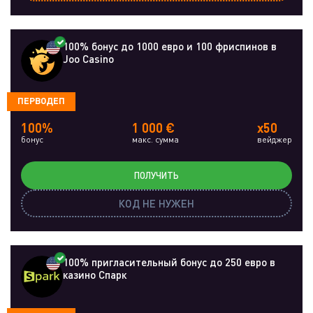
100% бонус до 1000 евро и 100 фриспинов в
Joo Casino
ПЕРВОДЕП
100%
1 000 €
x50
бонус
макс. сумма
вейджер
ПОЛУЧИТЬ
КОД НЕ НУЖЕН
100% пригласительный бонус до 250 евро в
казино Спарк