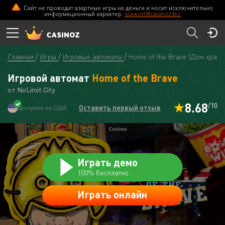
Сайт не проводит азартные игры на деньги и носит исключительно
CASINOZ
ПЕРЕЙТИ
информационный характер.
support@casinoz.biz
Главная
Игры
Игровые автоматы
Home of the Brave (Дом храбр
Игровой автомат
Home of the Brave
от NoLimit City
8.68
/10
Оставить первый отзыв
Доступно из США
Играть демо
100% бесплатно
Играть онлайн