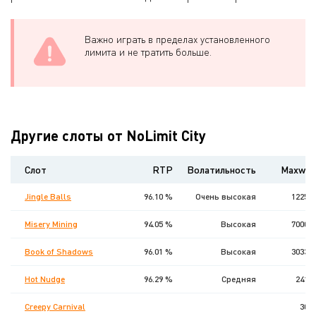
Важно играть в пределах установленного
лимита и не тратить больше.
Другие слоты от NoLimit City
Слот
RTP
Волатильность
Maxwin
Jingle Balls
96.10 %
Очень высокая
12250
Misery Mining
94.05 %
Высокая
70000
Book of Shadows
96.01 %
Высокая
30338
Hot Nudge
96.29 %
Средняя
2413
Creepy Carnival
300