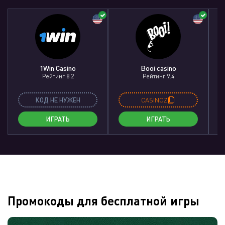
1Win Casino
Booi casino
Рейтинг 8.2
Рейтинг 9.4
КОД НЕ НУЖЕН
CASINOZ
ИГРАТЬ
ИГРАТЬ
Промокоды для бесплатной игры