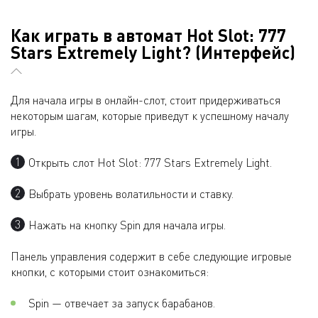
Как играть в автомат Hot Slot: 777
Stars Extremely Light? (Интерфейс)
Для начала игры в онлайн-слот, стоит придерживаться
некоторым шагам, которые приведут к успешному началу
игры.
Открыть слот Hot Slot: 777 Stars Extremely Light.
Выбрать уровень волатильности и ставку.
Нажать на кнопку Spin для начала игры.
Панель управления содержит в себе следующие игровые
кнопки, с которыми стоит ознакомиться:
Spin — отвечает за запуск барабанов.