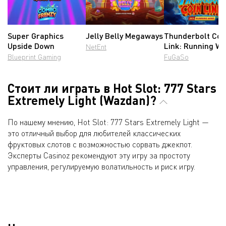
Super Graphics
Jelly Belly Megaways
Thunderbolt Coi
Upside Down
Link: Running Wi
NetEnt
Blueprint Gaming
FuGaSo
Стоит ли играть в Hot Slot: 777 Stars
Extremely Light (Wazdan)?
По нашему мнению, Hot Slot: 777 Stars Extremely Light —
это отличный выбор для любителей классических
фруктовых слотов с возможностью сорвать джекпот.
Эксперты Casinoz рекомендуют эту игру за простоту
управления, регулируемую волатильность и риск игру.