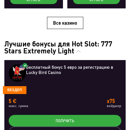
Все казино
Лучшие бонусы для Hot Slot: 777
Stars Extremely Light
Бесплатный бонус 5 евро за регистрацию в
Lucky Bird Casino
БЕЗДЕП
5 €
x75
макс. сумма
вейджер
ПОЛУЧИТЬ