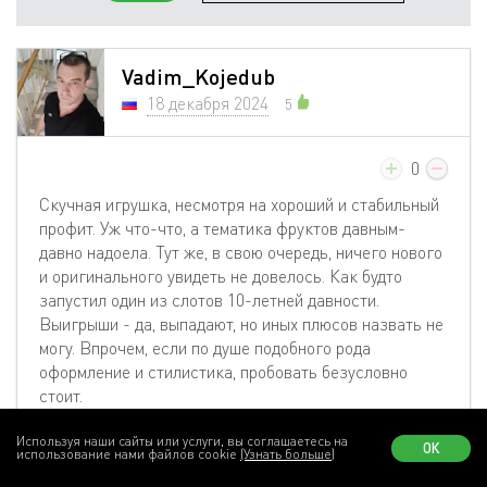
Vadim_Kojedub
18 декабря 2024
5
0
Скучная игрушка, несмотря на хороший и стабильный
профит. Уж что-что, а тематика фруктов давным-
давно надоела. Тут же, в свою очередь, ничего нового
и оригинального увидеть не довелось. Как будто
запустил один из слотов 10-летней давности.
Выигрыши - да, выпадают, но иных плюсов назвать не
могу. Впрочем, если по душе подобного рода
оформление и стилистика, пробовать безусловно
стоит.
Используя наши сайты или услуги, вы соглашаетесь на
ОК
использование нами файлов cookie
(Узнать больше)
Vadim_Kojedub