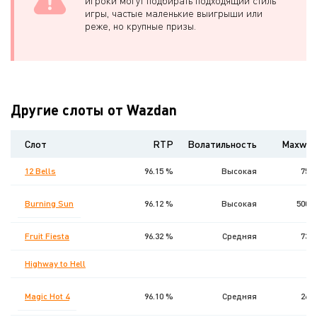
игроки могут подбирать подходящий стиль
игры, частые маленькие выигрыши или
реже, но крупные призы.
Другие слоты от Wazdan
Слот
RTP
Волатильность
Maxwin
12 Bells
96.15 %
Высокая
750
Burning Sun
96.12 %
Высокая
5000
Fruit Fiesta
96.32 %
Средняя
730
Highway to Hell
0
Magic Hot 4
96.10 %
Средняя
260