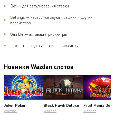
Bet — для регулирования ставки.
Settings — настройка звука, графики и других
параметров.
Gamble — активация риск-игры.
Info — таблица выплат и правила игры.
Новинки Wazdan слотов
Joker Poker
Black Hawk Deluxe
Fruit Mania Delu
Wazdan
Wazdan
Wazdan