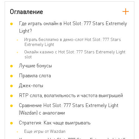
Количество барабанов
5
Оглавление
Количество линий
20
Джокеры
Где играть онлайн в Hot Slot: 777 Stars Extremely
Нет
Light?
Скаттер
Нет
Играть бесплатно в демо-слот Hot Slot: 777 Stars
Игра по равным шансам
Да
Extremely Light
Онлайн казино с Hot Slot: 777 Stars Extremely Light
Бонусные игры
Jackpots, Jackpot Game
slot
Волатильность
Высокая
Лучшие бонусы
3D слот
Да
Правила слота
Респины
Нет
Джек-поты
Фриспины
Нет
RTP слота, волатильность и частота выигрышей
Прогрессивные умножения
Сравнение Hot Slot: 777 Stars Extremely Light
Да
(Wazdan) с аналогами
Ставка на линию
0.2 - 10000
Стратегия: Как чаще выигрывать
Еще игры от Wazdan