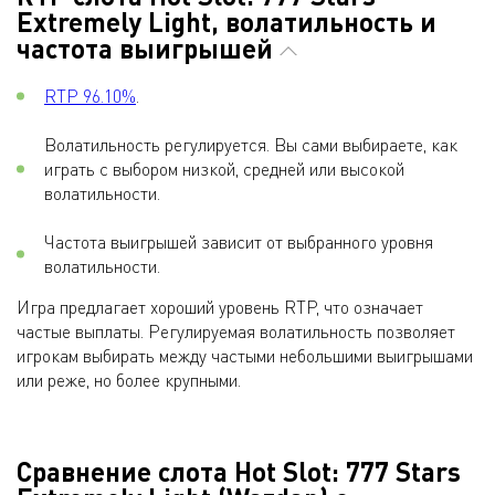
Extremely Light, волатильность и
частота выигрышей
RTP 96.10%
.
Волатильность регулируется. Вы сами выбираете, как
играть с выбором низкой, средней или высокой
волатильности.
Частота выигрышей зависит от выбранного уровня
волатильности.
Игра предлагает хороший уровень RTP, что означает
частые выплаты. Регулируемая волатильность позволяет
игрокам выбирать между частыми небольшими выигрышами
или реже, но более крупными.
Сравнение слота Hot Slot: 777 Stars