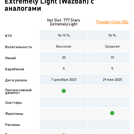
Extremely Light (Wazdan) с
аналогами
Hot Slot: 777 Stars
Thunder Coins XXL
Extremely Light
96.10 %
96 %
RTP
Высокая
Средняя
Волатильность
20
15
Линий
5
5
Барабанов
7 декабря 2023
29 мая 2025
Дата релиза
Прогрессивный
джекпот
Скаттеры
Фриспины
Респины