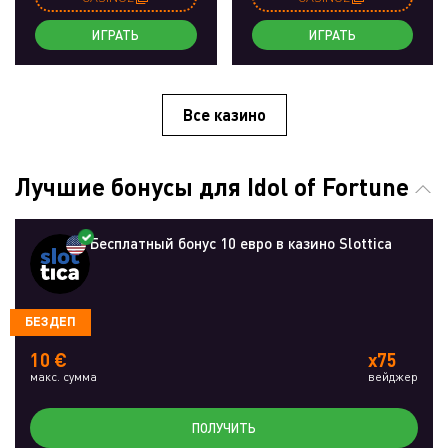
ИГРАТЬ
ИГРАТЬ
Все казино
Лучшие бонусы для Idol of Fortune
Бесплатный бонус 10 евро в казино Slottica
БЕЗДЕП
10 €
x75
макс. сумма
вейджер
ПОЛУЧИТЬ