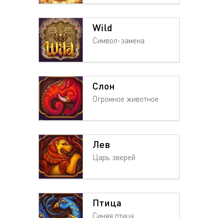
Wild
Символ-замена
Слон
Огромное животное
Лев
Царь зверей
Птица
Синяя птица