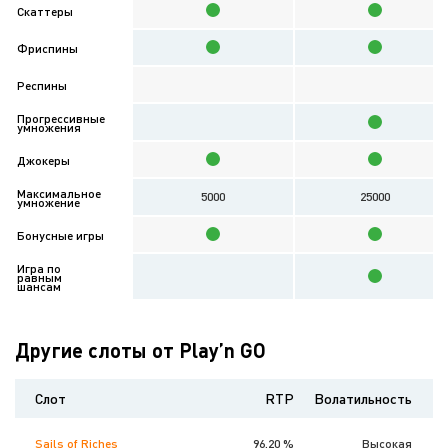
Скаттеры
Фриспины
Респины
Прогрессивные
умножения
Джокеры
Максимальное
5000
25000
умножение
Бонусные игры
Игра по
равным
шансам
Другие слоты от Play’n GO
Слот
RTP
Волатильность
Sails of Riches
96.20 %
Высокая