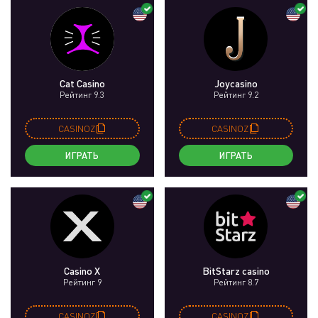
Cat Casino
Joycasino
Рейтинг 9.3
Рейтинг 9.2
CASINOZ
CASINOZ
ИГРАТЬ
ИГРАТЬ
Casino X
BitStarz casino
Рейтинг 9
Рейтинг 8.7
CASINOZ
CASINOZ