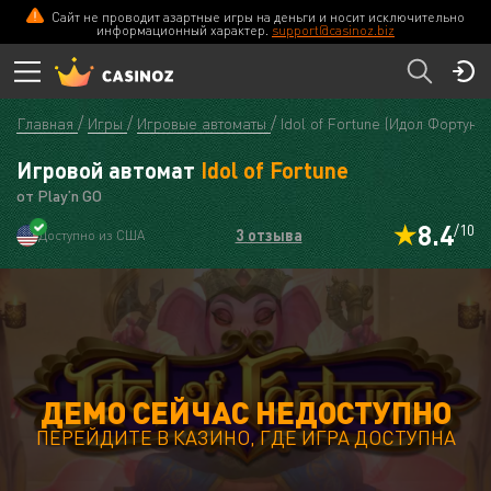
Сайт не проводит азартные игры на деньги и носит исключительно
информационный характер.
support@casinoz.biz
Главная
Игры
Игровые автоматы
Idol of Fortune (Идол Фортуны)
Игровой автомат
Idol of Fortune
от Play’n GO
8.4
/10
3 отзыва
Доступно из США
ДЕМО СЕЙЧАС НЕДОСТУПНО
ПЕРЕЙДИТЕ В КАЗИНО, ГДЕ ИГРА ДОСТУПНА