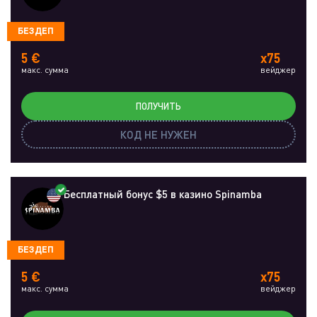
БЕЗДЕП
5 €
x75
макс. сумма
вейджер
ПОЛУЧИТЬ
КОД НЕ НУЖЕН
Бесплатный бонус $5 в казино Spinamba
БЕЗДЕП
5 €
x75
макс. сумма
вейджер