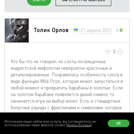
Толик Орлов
21 апреля 2023
8
0
Кто бы что не говорил, но слоты посвященные
индуистской мифологии невероятно красочные и
детализированные. Понравилась особенность слота в
виде функции Wild Prize, которая может запуститься в
любой момент и превратить барабаны в золотые. Если
на золотом барабане появляется дикий символ, то
начинается игра на выбор монет. Есть и стандартные
бонусные раунды с фриспинами и символами, которые
расширяются по барабанам и могут принести большие
выигрыши. Лично мне слот понравился, я получил
Используя наши сайты или услуги, вы соглашаетесь на
ОК
использование нами файлов cookie
(Узнать больше)
удовольствие от игры, а это самое главное.
Рекомендую.