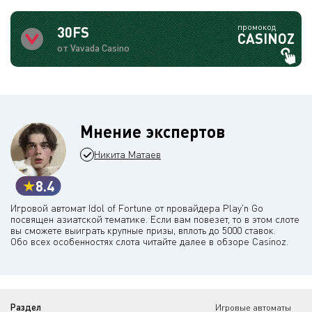
промокод
30FS
CASINOZ
от Vavada Casino
Мнение экспертов
Никита Матаев
8.4
Игровой автомат Idol of Fortune от провайдера Play'n Go
посвящен азиатской тематике. Если вам повезет, то в этом слоте
вы сможете выиграть крупные призы, вплоть до 5000 ставок.
Обо всех особенностях слота читайте далее в обзоре Casinoz.
Раздел
Игровые автоматы