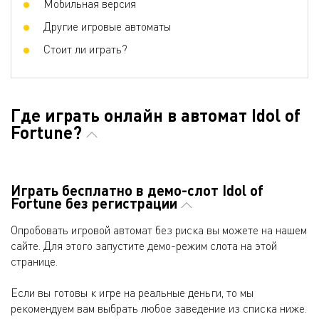
Мобильная версия
Другие игровые автоматы
Стоит ли играть?
Где играть онлайн в автомат Idol of
Fortune?
Играть бесплатно в демо-слот Idol of
Fortune без регистрации
Опробовать игровой автомат без риска вы можете на нашем
сайте. Для этого запустите демо-режим слота на этой
странице.
Если вы готовы к игре на реальные деньги, то мы
рекомендуем вам выбрать любое заведение из списка ниже.