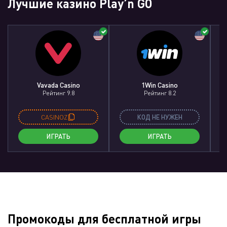
Лучшие казино Play’n GO
Vavada Casino
1Win Casino
Рейтинг 9.8
Рейтинг 8.2
CASINOZ
КОД НЕ НУЖЕН
ИГРАТЬ
ИГРАТЬ
Промокоды для бесплатной игры