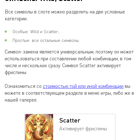
Все символы в слоте можно разделить на две условные
категории.
Особые: Wild и Scatter;
Простые: все остальные символы.
Символ-замена является универсальным, поэтому он может
использоваться при составлении любой комбинации, в том
числе и нескольких сразу. Символ Scatter активирует
фриспины.
Ознакомиться со
стоимостью той или иной комбинации
вы
можете в соответствующем разделе в меню игры, либо же в
нашей галерее.
Scatter
Активирует фриспины