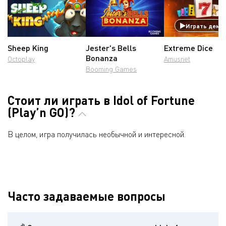
Играть демо
Sheep King
Jester's Bells
Extreme Dice
Bonanza
Octoplay
Amusnet
Booming Games
Стоит ли играть в Idol of Fortune
(Play’n GO)?
В целом, игра получилась необычной и интересной.
Часто задаваемые вопросы