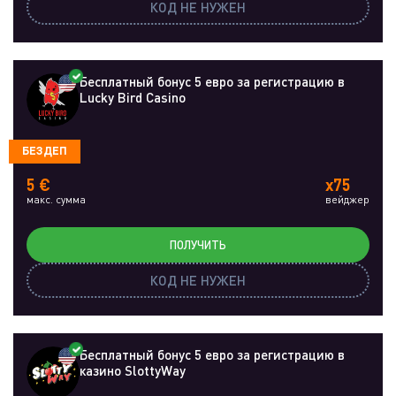
КОД НЕ НУЖЕН
Бесплатный бонус 5 евро за регистрацию в
Lucky Bird Casino
БЕЗДЕП
5 €
x75
макс. сумма
вейджер
ПОЛУЧИТЬ
КОД НЕ НУЖЕН
Бесплатный бонус 5 евро за регистрацию в
казино SlottyWay