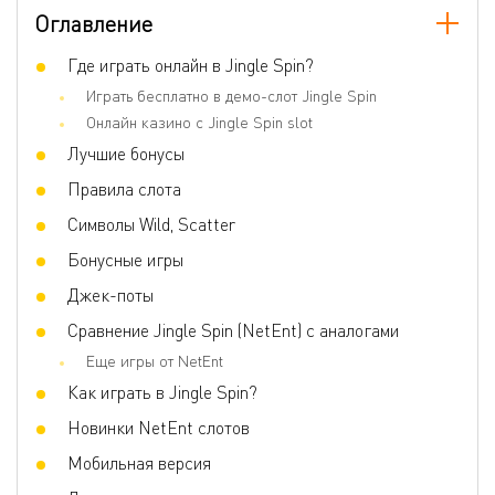
Оглавление
Джокеры
Да
Скаттер
Где играть онлайн в Jingle Spin?
Нет
Играть бесплатно в демо-слот Jingle Spin
Игра по равным шансам
Нет
Онлайн казино с Jingle Spin slot
Респины
Нет
Лучшие бонусы
Фриспины
Да
Правила слота
Ставка на линию
0.01 - 10
Символы Wild, Scatter
Бонусные игры
Джек-поты
Сравнение Jingle Spin (NetEnt) с аналогами
Еще игры от NetEnt
Как играть в Jingle Spin?
Новинки NetEnt слотов
Мобильная версия