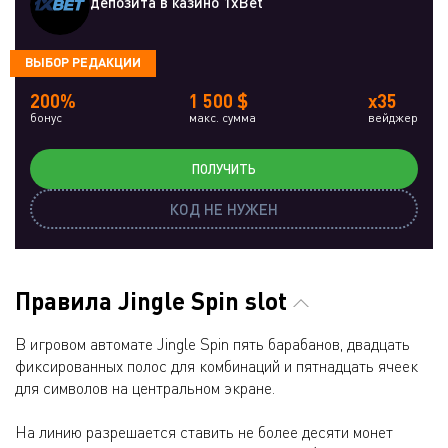
депозита в казино 1xBet
ВЫБОР РЕДАКЦИИ
200%
1 500 $
x35
бонус
макс. сумма
вейджер
ПОЛУЧИТЬ
КОД НЕ НУЖЕН
Правила Jingle Spin slot
В игровом автомате Jingle Spin пять барабанов, двадцать
фиксированных полос для комбинаций и пятнадцать ячеек
для символов на центральном экране.
На линию разрешается ставить не более десяти монет