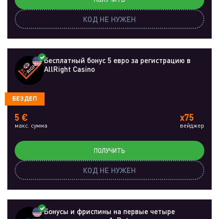
КОД НЕ НУЖЕН
Бесплатный бонус 5 евро за регистрацию в
AllRight Casino
БЕЗДЕП
5 €
x75
макс. сумма
вейджер
ПОЛУЧИТЬ
КОД НЕ НУЖЕН
Бонусы и фриспины на первые четыре