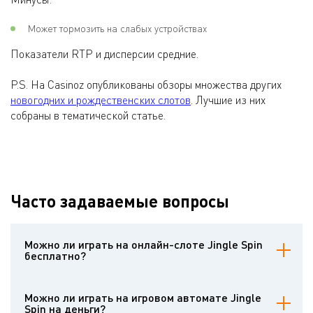
Может тормозить на слабых устройствах
Показатели RTP и дисперсии средние.
P.S. На Casinoz опубликованы обзоры множества других
новогодних и рождественских слотов
. Лучшие из них
собраны в тематической статье.
Часто задаваемые вопросы
Можно ли играть на онлайн-слоте Jingle Spin
бесплатно?
Конечно, на Casinoz можно играть на бесплатном слоте Jingle
Spin. Демку можно открывать даже без регистрации на сайте.
Можно ли играть на игровом автомате Jingle
Любой гость может тестировать слот для тренировки.
Spin на деньги?