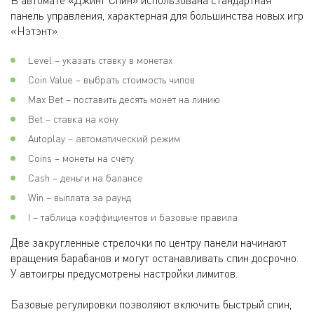
панель управления, характерная для большинства новых игр
«Нэтэнт».
Level – указать ставку в монетах
Coin Value – выбрать стоимость чипов
Max Bet – поставить десять монет на линию
Bet – ставка на кону
Autoplay – автоматический режим
Coins – монеты на счету
Cash – деньги на балансе
Win – выплата за раунд
I – таблица коэффициентов и базовые правила
Две закругленные стрелочки по центру панели начинают
вращения барабанов и могут останавливать спин досрочно.
У автоигры предусмотрены настройки лимитов.
Базовые регулировки позволяют включить быстрый спин,