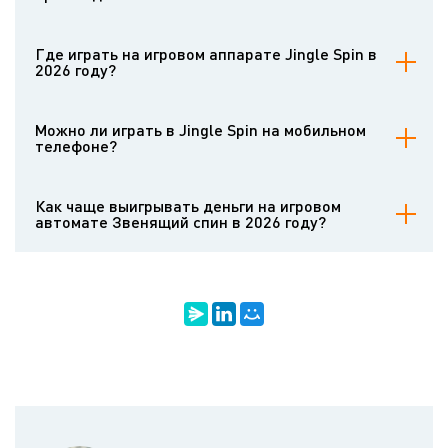
Играть на игровом автомате на деньги дают возможность
интернет-казино, предлагающие азартные игры данного
Где играть на игровом аппарате Jingle Spin в
производителя. Чтобы делать ставки настоящими деньгами на
2026 году?
Jingle Spin, нужно открыть аккаунт и внести средства на счёт.
Играть на деньги в Jingle Spin нужно в проверенных интернет-
казино с лицензионными играми и неподмоченной репутацией.
Можно ли играть в Jingle Spin на мобильном
Подобрать качественный игорный клуб помогут статьи с
телефоне?
обзорами на Casinoz и истории настоящих клиентов.
Jingle Spin имеет очень удобную мобильную вариацию. Она
бесперебойно действует на новых и старых смартфонах и
Как чаще выигрывать деньги на игровом
планшетах. Интерфейс мобильного автомата разработан для
автомате Звенящий спин в 2026 году?
тачскринов, а общие правила игры остаются прежними.
Слоты основаны на генераторе случайных чисел,
контролируемом известными независимыми аудиторами.
Результаты раундов нельзя узнать заранее. Вы можете
подключить стратегии, но повысить теоретический возврат с их
помощью не получится. Результ будет зависеть от случая.
Информация о возврате, волатильности и выигрышах находится в
статьях на сайте Casinoz.