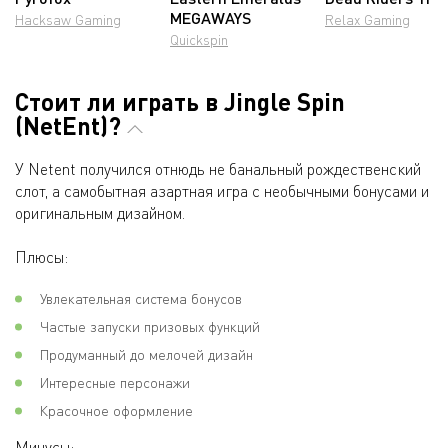
MEGAWAYS
Hacksaw Gaming
Relax Gaming
Quickspin
Стоит ли играть в Jingle Spin
(NetEnt)?
У Netent получился отнюдь не банальный рождественский
слот, а самобытная азартная игра с необычными бонусами и
оригинальным дизайном.
Плюсы:
Увлекательная система бонусов
Частые запуски призовых функций
Продуманный до мелочей дизайн
Интересные персонажи
Красочное оформление
Минусы: