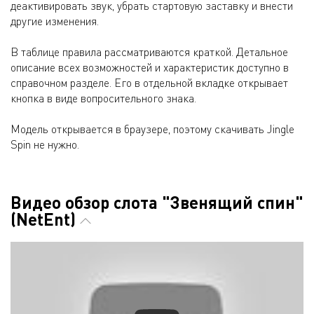
деактивировать звук, убрать стартовую заставку и внести
другие изменения.
В таблице правила рассматриваются краткой. Детальное
описание всех возможностей и характеристик доступно в
справочном разделе. Его в отдельной вкладке открывает
кнопка в виде вопросительного знака.
Модель открывается в браузере, поэтому скачивать Jingle
Spin не нужно.
Видео обзор слота "Звенящий спин"
(NetEnt)