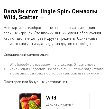
Онлайн слот Jingle Spin: Символы
Wild, Scatter
Все картинки, изображенные на барабанах, имеют вид
елочных игрушек. Это шарики, шишки, олени, обозначения
карт от десятки до туза и другие предметы. Одинаковые
элементы могут выпадать друг за другом в столбцах.
Специальный символ один:
Wild (коробка с подарком) – это джокер. Он заменяет в
комбинациях недостающие элементы. Он также задействован
в бонусных розыгрышах, о которых рассказывается ниже.
Скаттеров или бонусных картинок нет.
Wild
Джокер - самый