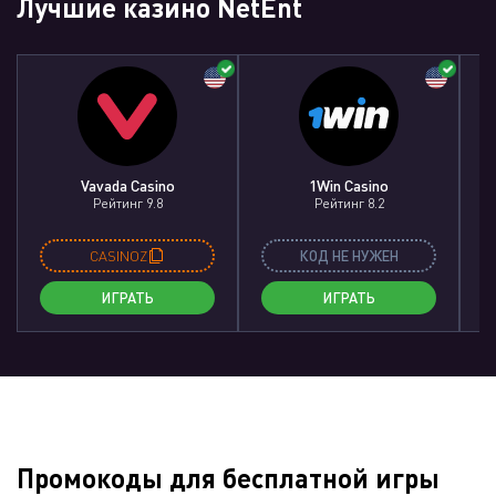
Лучшие казино NetEnt
Vavada Casino
1Win Casino
Рейтинг 9.8
Рейтинг 8.2
CASINOZ
КОД НЕ НУЖЕН
ИГРАТЬ
ИГРАТЬ
Промокоды для бесплатной игры