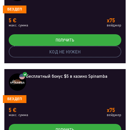
БЕЗДЕП
5 €
x75
макс. сумма
вейджер
ПОЛУЧИТЬ
КОД НЕ НУЖЕН
Бесплатный бонус $5 в казино Spinamba
БЕЗДЕП
5 €
x75
макс. сумма
вейджер
ПОЛУЧИТЬ