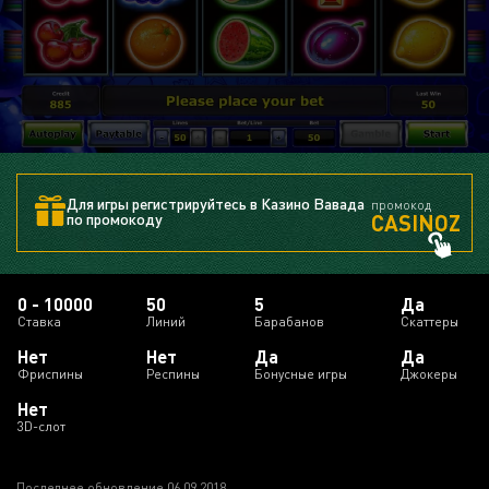
Для игры регистрируйтесь в Казино Вавада
промокод
CASINOZ
по промокоду
0 - 10000
50
5
Да
Ставка
Линий
Барабанов
Скаттеры
Нет
Нет
Да
Да
Фриспины
Респины
Бонусные игры
Джокеры
Нет
3D-слот
Последнее обновление 06.09.2018