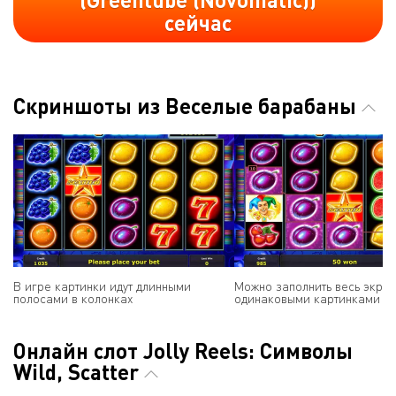
сейчас
Скриншоты из Веселые барабаны
В игре картинки идут длинными
Можно заполнить весь экран
полосами в колонках
одинаковыми картинками
Онлайн слот Jolly Reels: Символы
Wild, Scatter