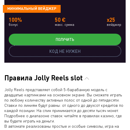
МИНИМАЛЬНЫЙ ВЕЙДЖЕР
100%
50 €
x25
бонус
макс. сумма
вейджер
ПОЛУЧИТЬ
КОД НЕ НУЖЕН
Правила Jolly Reels slot
Jolly Reels представляет собой 5-барабанную модель с
двадцатью картинками на основном экране. Вы сможете играть
по любому количеству активных полос от одной до пятидесяти.
Ставки по линиям будут равны: от одного до двухсот кредитов по
каждой позиции. На спин принимается до десяти тысяч монет.
Подробнее о диапазоне ставок читайте в правилах казино, где
вы будете играть на деньги.
В автомате реализованы простые и особые символы, игра на