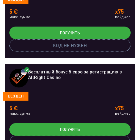
5 €
x75
макс. сумма
вейджер
ПОЛУЧИТЬ
КОД НЕ НУЖЕН
Бесплатный бонус 5 евро за регистрацию в
AllRight Casino
БЕЗДЕП
5 €
x75
макс. сумма
вейджер
ПОЛУЧИТЬ