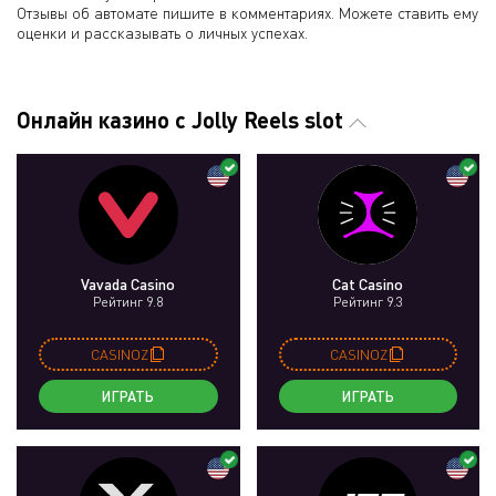
Отзывы об автомате пишите в комментариях. Можете ставить ему
оценки и рассказывать о личных успехах.
Онлайн казино с Jolly Reels slot
Vavada Casino
Cat Casino
Рейтинг 9.8
Рейтинг 9.3
CASINOZ
CASINOZ
ИГРАТЬ
ИГРАТЬ