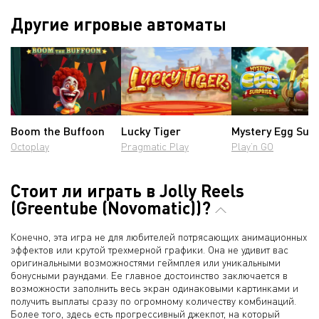
Другие игровые автоматы
Boom the Buffoon
Lucky Tiger
Mystery Egg Surp
Octoplay
Pragmatic Play
Play’n GO
Стоит ли играть в Jolly Reels
(Greentube (Novomatic))?
Конечно, эта игра не для любителей потрясающих анимационных
эффектов или крутой трехмерной графики. Она не удивит вас
оригинальными возможностями геймплея или уникальными
бонусными раундами. Ее главное достоинство заключается в
возможности заполнить весь экран одинаковыми картинками и
получить выплаты сразу по огромному количеству комбинаций.
Более того, здесь есть прогрессивный джекпот, на который