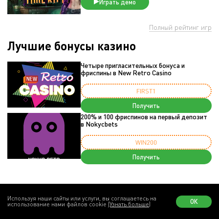
Играть демо
Полный рейтинг игр
Лучшие бонусы казино
Четыре пригласительных бонуса и
фриспины в New Retro Casino
FIRST1
Получить
200% и 100 фриспинов на первый депозит
в Nokycbets
WIN200
Получить
Используя наши сайты или услуги, вы соглашаетесь на
ОК
использование нами файлов cookie
(Узнать больше)