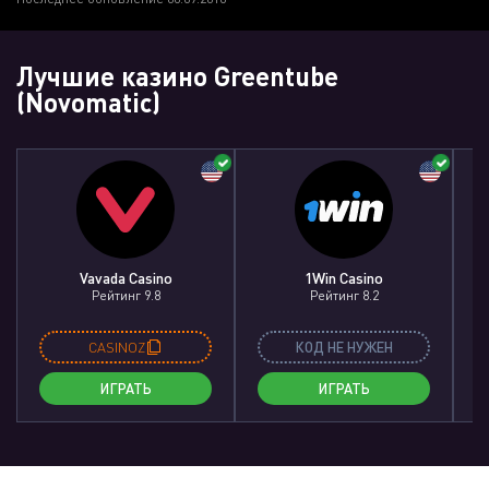
Лучшие казино Greentube
(Novomatic)
Vavada Casino
1Win Casino
Рейтинг 9.8
Рейтинг 8.2
CASINOZ
КОД НЕ НУЖЕН
ИГРАТЬ
ИГРАТЬ