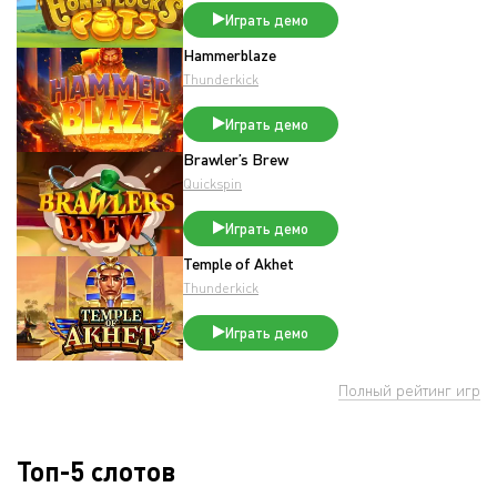
Играть демо
Hammerblaze
Thunderkick
Играть демо
Brawler’s Brew
Quickspin
Играть демо
Temple of Akhet
Thunderkick
Играть демо
Полный рейтинг игр
Топ-5 слотов