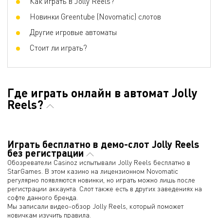
Как играть в Jolly Reels?
Новинки Greentube (Novomatic) слотов
Другие игровые автоматы
Стоит ли играть?
Где играть онлайн в автомат Jolly
Reels?
Играть бесплатно в демо-слот Jolly Reels
без регистрации
Обозреватели Casinoz испытывали Jolly Reels бесплатно в
StarGames. В этом казино на лицензионном Novomatic
регулярно появляются новинки, но играть можно лишь после
регистрации аккаунта. Слот также есть в других заведениях на
софте данного бренда.
Мы записали видео-обзор Jolly Reels, который поможет
новичкам изучить правила.