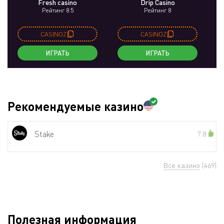
Fresh casino
Drip Casino
Рейтинг 8.5
Рейтинг 8
CASINOZ
CASINOZ
ИГРАТЬ
ИГРАТЬ
Рекомендуемые казино
Stake
7.8
Все казино
(469)
Полезная информация