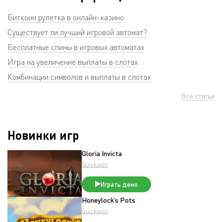
Биткоин рулетка в онлайн-казино
Существует ли лучший игровой автомат?
Бесплатные спины в игровых автоматах
Игра на увеличение выплаты в слотах
Комбинации символов и выплаты в слотах
Все статьи
Новинки игр
Gloria Invicta
Quickspin
Играть демо
Honeylock’s Pots
Quickspin