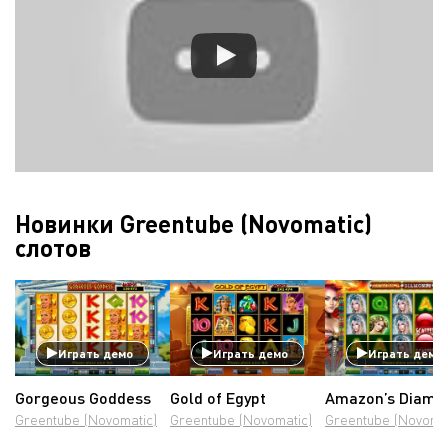
Новинки Greentube (Novomatic)
слотов
Играть демо
Играть демо
Играть демо
Gorgeous Goddess
Gold of Egypt
Amazon’s Diamo
Greentube (Novomatic)
Greentube (Novomatic)
Greentube (Novomat