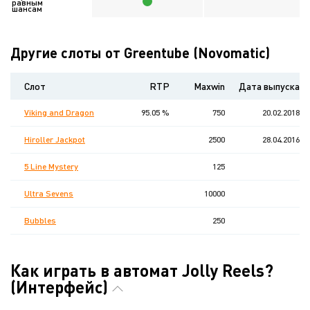
равным
шансам
Другие слоты от Greentube (Novomatic)
Слот
RTP
Maxwin
Дата выпуска
Viking and Dragon
95.05 %
750
20.02.2018
Hiroller Jackpot
2500
28.04.2016
5 Line Mystery
125
Ultra Sevens
10000
Bubbles
250
Как играть в автомат Jolly Reels?
(Интерфейс)