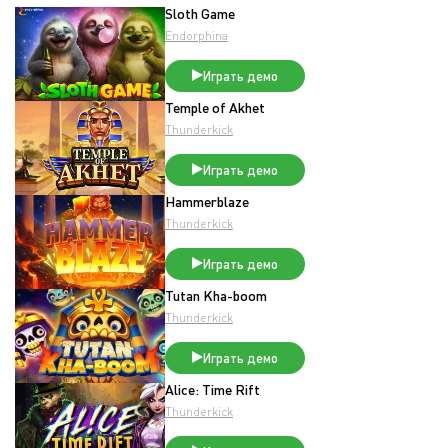
Sloth Game
Endorphina
Играть демо
Temple of Akhet
Thunderkick
Играть демо
Hammerblaze
Thunderkick
Играть демо
Tutan Kha-boom
Thunderkick
Играть демо
Alice: Time Rift
Thunderkick