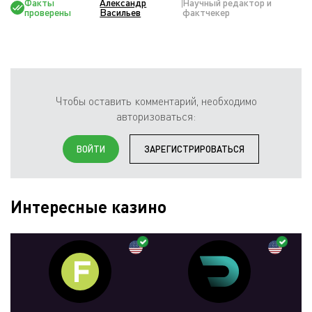
Факты
Александр
Научный редактор и
проверены
Васильев
фактчекер
Чтобы оставить комментарий, необходимо
авторизоваться:
ВОЙТИ
ЗАРЕГИСТРИРОВАТЬСЯ
Интересные казино