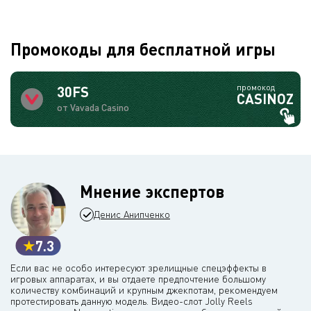
Промокоды для бесплатной игры
промокод
30FS
CASINOZ
от Vavada Casino
Мнение экспертов
Денис Анипченко
7.3
Если вас не особо интересуют зрелищные спецэффекты в
игровых аппаратах, и вы отдаете предпочтение большому
количеству комбинаций и крупным джекпотам, рекомендуем
протестировать данную модель. Видео-слот Jolly Reels