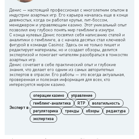
Денис — настоящий профессионал с многолетним опытом в
индустрии азартных игр. Его карьера началась еще в конце
девяностых, когда он работал крупье, пит-боссом,
менеджером и управляющим казино. Этот уникальный опыт
позволил ему глубоко понять мир гемблинга изнутри.
С конца нулевых Денис посвятил себя написанию статей и
аналитики о гемблинге, а с начала десятых стал ключевой
фигурой в команде Casinoz. Здесь он не только пишет и
редактирует материалы, но и создает обзоры, делится
экспертизой и помогает читателям разобраться в тонкостях
азартных игр.
Денис сочетает в себе практический опыт и глубокие
знания, что делает его одним из самых авторитетных
экспертов в отрасли. Его работы — это всегда актуальная,
проверенная и полезная информация для всех, кто
операции казино
управление
гемблинг-аналитика
RTP
волатильность
Эксперт в:
регуляторика
тренды
обзоры
редактура
экспертиза