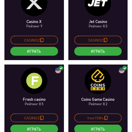
Casino X
Jet Casino
Рейтинг 9
Рейтинг 8.5
CASINOZ
CASINOZ
ИГРАТЬ
ИГРАТЬ
Fresh casino
Coins Game Casino
Рейтинг 8.5
Рейтинг 8.2
CASINOZ
free150fs
ИГРАТЬ
ИГРАТЬ