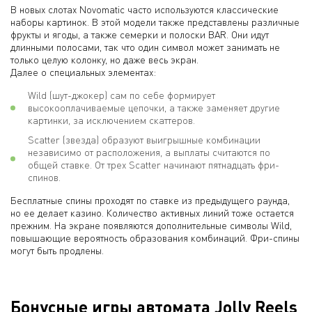
В новых слотах Novomatic часто используются классические
наборы картинок. В этой модели также представлены различные
фрукты и ягоды, а также семерки и полоски BAR. Они идут
длинными полосами, так что один символ может занимать не
только целую колонку, но даже весь экран.
Далее о специальных элементах:
Wild (шут-джокер) сам по себе формирует
высокооплачиваемые цепочки, а также заменяет другие
картинки, за исключением скаттеров.
Scatter (звезда) образуют выигрышные комбинации
независимо от расположения, а выплаты считаются по
общей ставке. От трех Scatter начинают пятнадцать фри-
спинов.
Бесплатные спины проходят по ставке из предыдущего раунда,
но ее делает казино. Количество активных линий тоже остается
прежним. На экране появляются дополнительные символы Wild,
повышающие вероятность образования комбинаций. Фри-спины
могут быть продлены.
Бонусные игры автомата Jolly Reels