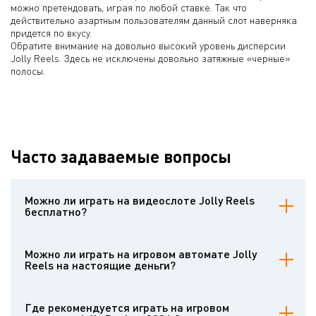
можно претендовать, играя по любой ставке. Так что
действительно азартным пользователям данный слот наверняка
придется по вкусу.
Обратите внимание на довольно высокий уровень дисперсии
Jolly Reels. Здесь не исключены довольно затяжные «черные»
полосы.
Часто задаваемые вопросы
Можно ли играть на видеослоте Jolly Reels
бесплатно?
Конечно, на Casinoz можно играть на бесплатном игровом
аппарате Jolly Reels. Демо-версию можно запускать даже без
Можно ли играть на игровом автомате Jolly
регистрации на сайте. Любой пользователь может проверить
Reels на настоящие деньги?
слот без денег.
Играть на видеослоте на деньги дают возможность известные
интернет-казино, предлагающие программное обеспечение
Где рекомендуется играть на игровом