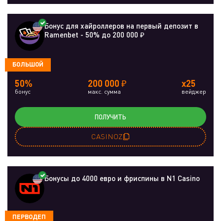
Бонус для хайроллеров на первый депозит в
Ramenbet - 50% до 200 000 ₽
БОЛЬШОЙ
50%
200 000 ₽
x25
бонус
макс. сумма
вейджер
ПОЛУЧИТЬ
CASINOZ
Бонусы до 4000 евро и фриспины в N1 Casino
ПЕРВОДЕП