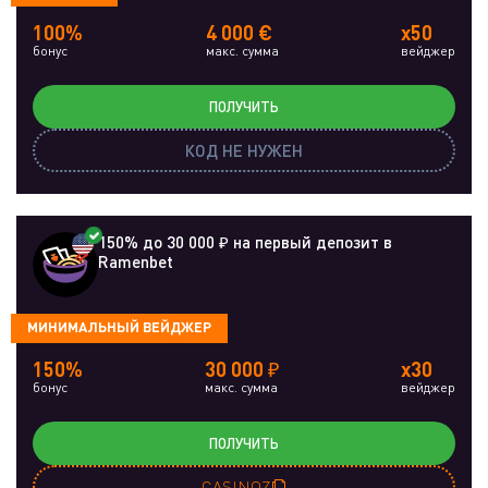
100%
4 000 €
x50
бонус
макс. сумма
вейджер
ПОЛУЧИТЬ
КОД НЕ НУЖЕН
150% до 30 000 ₽ на первый депозит в
Ramenbet
МИНИМАЛЬНЫЙ ВЕЙДЖЕР
150%
30 000 ₽
x30
бонус
макс. сумма
вейджер
ПОЛУЧИТЬ
CASINOZ