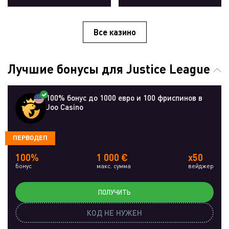
Все казино
Лучшие бонусы для Justice League
100% бонус до 1000 евро и 100 фриспинов в
Joo Casino
ПЕРВОДЕП
100%
1 000 €
x50
бонус
макс. сумма
вейджер
ПОЛУЧИТЬ
КОД НЕ НУЖЕН