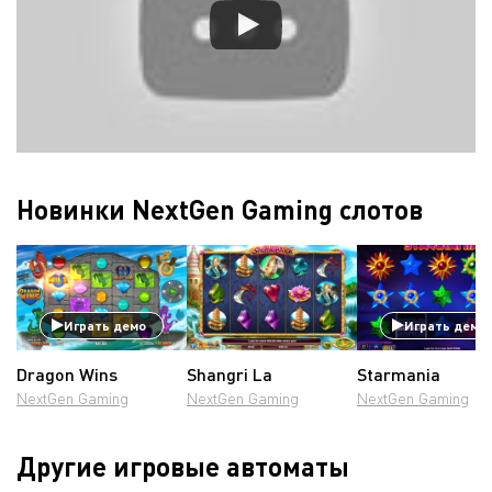
Новинки NextGen Gaming слотов
Играть демо
Играть демо
Dragon Wins
Shangri La
Starmania
NextGen Gaming
NextGen Gaming
NextGen Gaming
Другие игровые автоматы