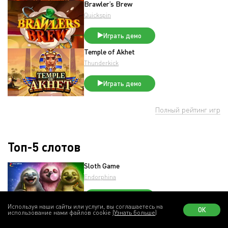
Brawler’s Brew
Quickspin
Играть демо
Temple of Akhet
Thunderkick
Играть демо
Полный рейтинг игр
Топ-5 слотов
Sloth Game
Endorphina
Играть демо
Используя наши сайты или услуги, вы соглашаетесь на
ОК
использование нами файлов cookie
(Узнать больше)
Temple of Akhet
Thunderkick