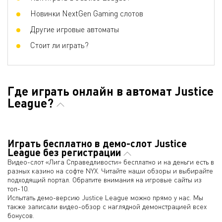
Новинки NextGen Gaming слотов
Другие игровые автоматы
Стоит ли играть?
Где играть онлайн в автомат Justice
League?
Играть бесплатно в демо-слот Justice
League без регистрации
Видео-слот «Лига Справедливости» бесплатно и на деньги есть в
разных казино на софте NYX. Читайте наши обзоры и выбирайте
подходящий портал. Обратите внимания на игровые сайты из
топ-10.
Испытать демо-версию Justice League можно прямо у нас. Мы
также записали видео-обзор с наглядной демонстрацией всех
бонусов.