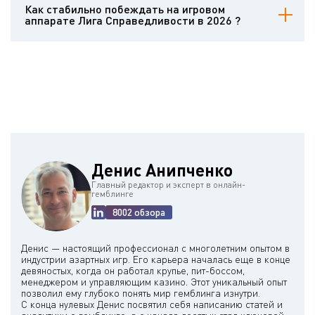
безупречно запускается на популярных смартфонах и планшетах.
Как стабильно побеждать на игровом
Интерфейс мобильного видеослота адаптирован для тачскринов,
аппарате Лига Справедливости в 2026 ?
а общие правила игры остаются неизменными.
Видеослоты работают на ГСЧ, одобренном независимыми
аудиторскими компаниями. Результаты розыгрышей не получится
предугадать. Вы можете подключить алгоритмы ставок, но
повысить RTP с их помощью не получится. Конечный результат
будет зависеть от фортуны. Информация о теоретическом
возврате, волатильности и выплатах находится в обзорах на
сайте Casinoz.
Денис Анипченко
Главный редактор и эксперт в онлайн-
гемблинге
8002 обзора
Денис — настоящий профессионал с многолетним опытом в
индустрии азартных игр. Его карьера началась еще в конце
девяностых, когда он работал крупье, пит-боссом,
менеджером и управляющим казино. Этот уникальный опыт
позволил ему глубоко понять мир гемблинга изнутри.
С конца нулевых Денис посвятил себя написанию статей и