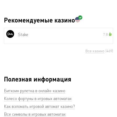
Рекомендуемые казино
Stake
7.8
Все казино
(469)
Полезная информация
Биткоин рулетка в онлайн-казино
Колесо фортуны в игровых автоматах
Как взломать игровой автомат казино?
Все символы в игровых автоматах