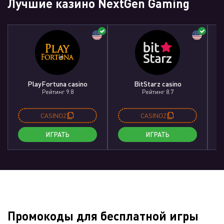
Лучшие казино NextGen Gaming
PlayFortuna casino
BitStarz casino
Рейтинг 9.8
Рейтинг 8.7
CASINOZ
CASINOZ
ИГРАТЬ
ИГРАТЬ
Промокоды для бесплатной игры