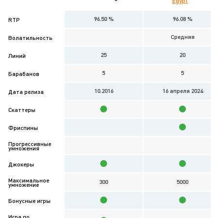
Egypt
96.50 %
96.08 %
RTP
Средняя
Волатильность
25
20
Линий
5
5
Барабанов
10.2016
16 апреля 2024
Дата релиза
Скаттеры
Фриспины
Прогрессивные
умножения
Джокеры
Максимальное
300
5000
умножение
Бонусные игры
Игра по