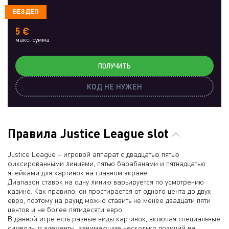
БЕЗДЕП
5 €
макс. сумма
ПОЛУЧИТЬ
КОД НЕ НУЖЕН
Правила Justice League slot
Justice League – игровой аппарат с двадцатью пятью
фиксированными линиями, пятью барабанами и пятнадцатью
ячейками для картинок на главном экране.
Диапазон ставок на одну линию варьируется по усмотрению
казино. Как правило, он простирается от одного цента до двух
евро, поэтому на раунд можно ставить не менее двадцати пяти
центов и не более пятидесяти евро.
В данной игре есть разные виды картинок, включая специальные
символы и элементы, занимающие несколько позиций на