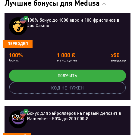
Лучшие бонусы для Medusa
100% бонус до 1000 евро и 100 фриспинов в
Joo Casino
ПЕРВОДЕП
100%
1 000 €
x50
бонус
макс. сумма
вейджер
ПОЛУЧИТЬ
КОД НЕ НУЖЕН
Бонус для хайроллеров на первый депозит в
Ramenbet - 50% до 200 000 ₽