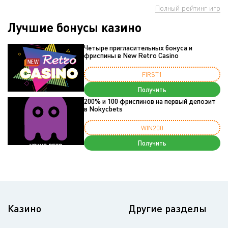
Полный рейтинг игр
Лучшие бонусы казино
Четыре пригласительных бонуса и
фриспины в New Retro Casino
FIRST1
Получить
200% и 100 фриспинов на первый депозит
в Nokycbets
WIN200
Получить
Казино
Другие разделы