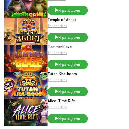
Играть демо
Temple of Akhet
Thunderkick
Играть демо
Hammerblaze
Thunderkick
Играть демо
Tutan Kha-boom
Thunderkick
Играть демо
Alice: Time Rift
Thunderkick
Играть демо