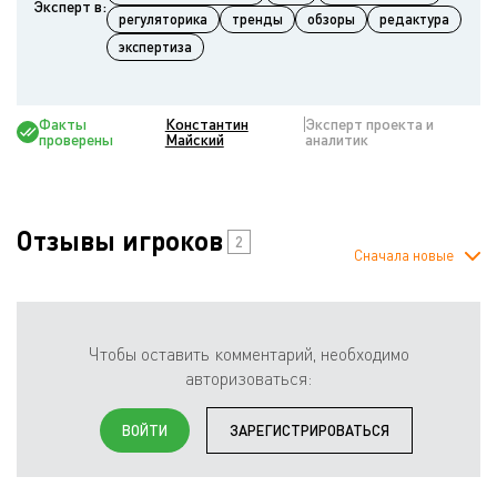
Эксперт в:
регуляторика
тренды
обзоры
редактура
экспертиза
Факты
Константин
Эксперт проекта и
проверены
Майский
аналитик
Отзывы игроков
2
Сначала новые
Чтобы оставить комментарий, необходимо
авторизоваться:
ВОЙТИ
ЗАРЕГИСТРИРОВАТЬСЯ