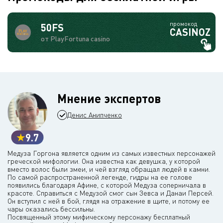
промокод
50FS
CASINOZ
от PlayFortuna casino
Мнение экспертов
Денис Анипченко
9.7
Медуза Горгона является одним из самых известных персонажей
греческой мифологии. Она известна как девушка, у которой
вместо волос были змеи, и чей взгляд обращал людей в камни.
По самой распространенной легенде, гидры на ее голове
появились благодаря Афине, с которой Медуза соперничала в
красоте. Справиться с Медузой смог сын Зевса и Данаи Персей.
Он вступил с ней в бой, глядя на отражение в щите, и потому ее
чары оказались бессильны.
Посвященный этому мифическому персонажу бесплатный