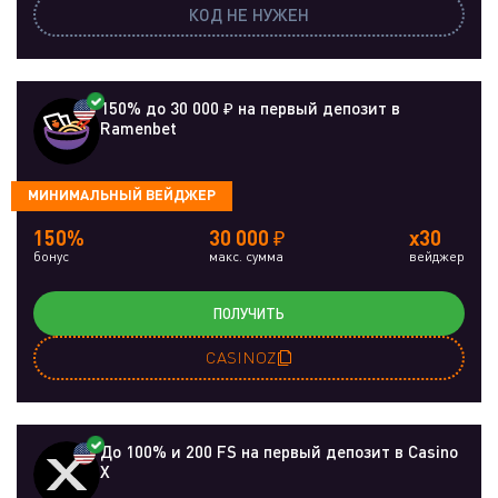
КОД НЕ НУЖЕН
150% до 30 000 ₽ на первый депозит в
Ramenbet
МИНИМАЛЬНЫЙ ВЕЙДЖЕР
150%
30 000 ₽
x30
бонус
макс. сумма
вейджер
ПОЛУЧИТЬ
CASINOZ
До 100% и 200 FS на первый депозит в Casino
X