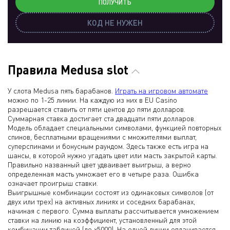
ПОЛУЧИТЬ
КОД НЕ НУЖЕН
Правила Medusa slot
У слота Medusa пять барабанов.
Играть на игровом автомате
можно по 1-25 линии. На каждую из них в EU Casino
разрешается ставить от пяти центов до пяти долларов.
Суммарная ставка достигает ста двадцати пяти долларов.
Модель обладает специальными символами, функцией повторных
спинов, бесплатными вращениями с множителями выплат,
суперспинами и бонусным раундом. Здесь также есть игра на
шансы, в которой нужно угадать цвет или масть закрытой карты.
Правильно названный цвет удваивает выигрыш, а верно
определенная масть умножает его в четыре раза. Ошибка
означает проигрыш ставки.
Выигрышные комбинации состоят из одинаковых символов (от
двух или трех) на активных линиях и соседних барабанах,
начиная с первого. Сумма выплаты рассчитывается умножением
ставки на линию на коэффициент, установленный для этой
комбинации таблицей (до х5000). На одной линии оплачивается