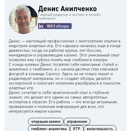
Денис Анипченко
Главный редактор и эксперт в онлайн-
гемблинге
8003 обзора
Денис — настоящий профессионал с многолетним опытом в
индустрии азартных игр. Его карьера началась еще в конце
девяностых, когда он работал крупье, пит-боссом,
менеджером и управляющим казино. Этот уникальный опыт
позволил ему глубоко понять мир гемблинга изнутри.
С конца нулевых Денис посвятил себя написанию статей и
аналитики о гемблинге, а с начала десятых стал ключевой
фигурой в команде Casinoz. Здесь он не только пишет и
редактирует материалы, но и создает обзоры, делится
экспертизой и помогает читателям разобраться в тонкостях
азартных игр.
Денис сочетает в себе практический опыт и глубокие
знания, что делает его одним из самых авторитетных
экспертов в отрасли. Его работы — это всегда актуальная,
проверенная и полезная информация для всех, кто
операции казино
управление
гемблинг-аналитика
RTP
волатильность