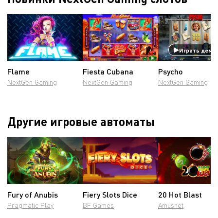
Играть демо
Flame
Fiesta Cubana
Psycho
NextGen Gaming
NextGen Gaming
NextGen Gaming
Другие игровые автоматы
Fury of Anubis
Fiery Slots Dice
20 Hot Blast
Pragmatic Play
BF Games
Amusnet