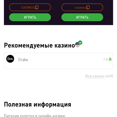
CASINOZ
casinoz
ИГРАТЬ
ИГРАТЬ
Рекомендуемые казино
Stake
7.8
Все казино
(469)
Полезная информация
Биткоин рулетка в онлайн-казино