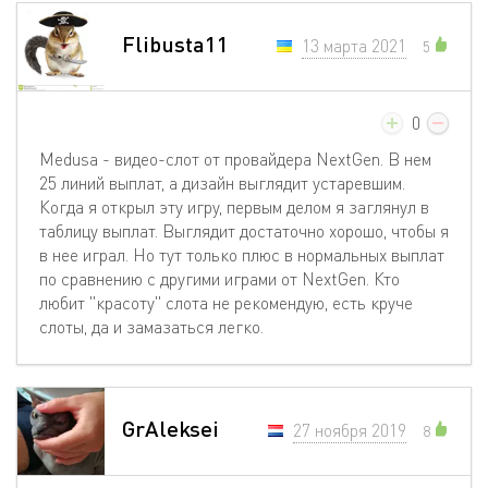
Flibusta11
13 мартa 2021
5
0
Medusa - видео-слот от провайдера NextGen. В нем
25 линий выплат, а дизайн выглядит устаревшим.
Когда я открыл эту игру, первым делом я заглянул в
таблицу выплат. Выглядит достаточно хорошо, чтобы я
в нее играл. Но тут только плюс в нормальных выплат
по сравнению с другими играми от NextGen. Кто
любит "красоту" слота не рекомендую, есть круче
слоты, да и замазаться легко.
GrAleksei
27 ноября 2019
8