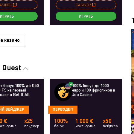
ASINOZ
CASINOZ
ИГРАТЬ
ИГРАТЬ
е казино
d Quest
т бонус 100% до €50
100% бонус до 1000
0 FS на первый
евро и 100 фриспинов в
озит в Bet It All
Joo Casino
ЫЙ ВЕЙДЖЕР
ПЕРВОДЕП
0 €
x25
100%
1 000 €
x50
акс. сумма
вейджер
бонус
макс. сумма
вейджер