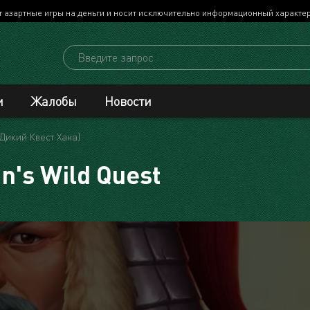
т азартные игры на деньги и носит исключительно информационный характе
и
Жалобы
Новости
(Дикий Квест Хана)
's Wild Quest