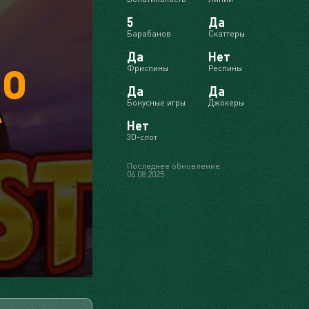
5
Да
Барабанов
Скаттеры
Да
Нет
НО
Фриспины
Респины
Да
Да
Бонусные игры
Джокеры
А
Нет
3D-слот
Последнее обновление
04.08.2025