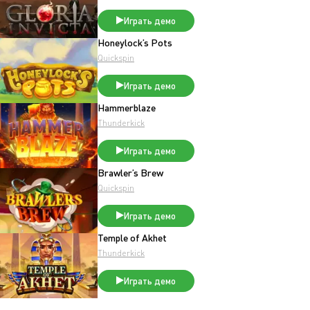
Играть демо
Honeylock’s Pots
Quickspin
Играть демо
Hammerblaze
Thunderkick
Играть демо
Brawler’s Brew
Quickspin
Играть демо
Temple of Akhet
Thunderkick
Играть демо