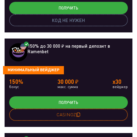
ПОЛУЧИТЬ
КОД НЕ НУЖЕН
150% до 30 000 ₽ на первый депозит в
Ramenbet
МИНИМАЛЬНЫЙ ВЕЙДЖЕР
150%
30 000 ₽
x30
бонус
макс. сумма
вейджер
ПОЛУЧИТЬ
CASINOZ