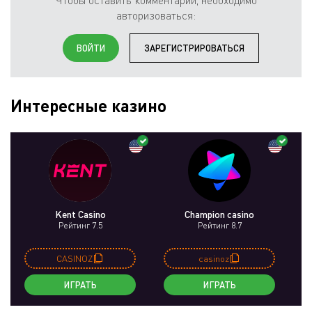
Чтобы оставить комментарий, необходимо
авторизоваться:
ВОЙТИ
ЗАРЕГИСТРИРОВАТЬСЯ
Интересные казино
Kent Casino
Champion casino
Рейтинг 7.5
Рейтинг 8.7
CASINOZ
casinoz
ИГРАТЬ
ИГРАТЬ