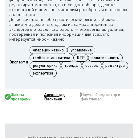
редактирует материалы, но и создает обзоры, делится
экспертизой и помогает читателям разобраться в тонкостях
азартных игр.
Денис сочетает в себе практический опыт и глубокие
знания, что делает его одним из самых авторитетных
экспертов в отрасли. Его работы — это всегда актуальная,
проверенная и полезная информация для всех, кто
операции казино
управление
гемблинг-аналитика
RTP
волатильность
Эксперт в:
регуляторика
тренды
обзоры
редактура
экспертиза
Факты
Александр
Научный редактор и
проверены
Васильев
фактчекер