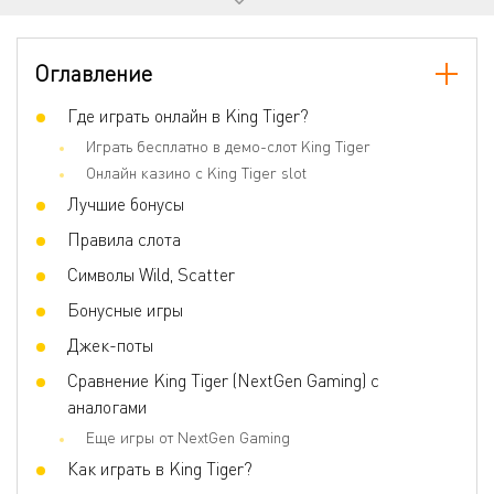
Бонусные игры
No
Ставка на линию
0.01 - 1
Оглавление
Где играть онлайн в King Tiger?
Играть бесплатно в демо-слот King Tiger
Онлайн казино с King Tiger slot
Лучшие бонусы
Правила слота
Символы Wild, Scatter
Бонусные игры
Джек-поты
Сравнение King Tiger (NextGen Gaming) с
аналогами
Еще игры от NextGen Gaming
Как играть в King Tiger?