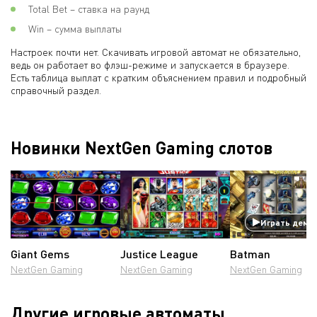
Total Bet – ставка на раунд
Win – сумма выплаты
Настроек почти нет. Скачивать игровой автомат не обязательно,
ведь он работает во флэш-режиме и запускается в браузере.
Есть таблица выплат с кратким объяснением правил и подробный
справочный раздел.
Новинки NextGen Gaming слотов
Играть демо
Giant Gems
Justice League
Batman
NextGen Gaming
NextGen Gaming
NextGen Gaming
Другие игровые автоматы