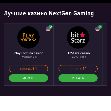
Лучшие казино NextGen Gaming
PlayFortuna casino
BitStarz casino
Рейтинг 9.8
Рейтинг 8.7
CASINOZ
CASINOZ
ИГРАТЬ
ИГРАТЬ