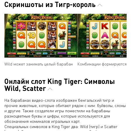
Скриншоты из Тигр-король
Wild может занимать целый барабан
Комбинации формируются на
Онлайн слот King Tiger: Символы
Wild, Scatter
На барабанах видео-слота изображен бенгальский тигр и
прочие животные, которые обитают рядом с ним: буйволы, слоны
и другие. Также создатели игры поместили на барабаны
разноцветные буквы и цифры, которые используются для
обозначения номиналов игральных карт.
Специальных символов в King Tiger два: Wild (тигр) и Scatter