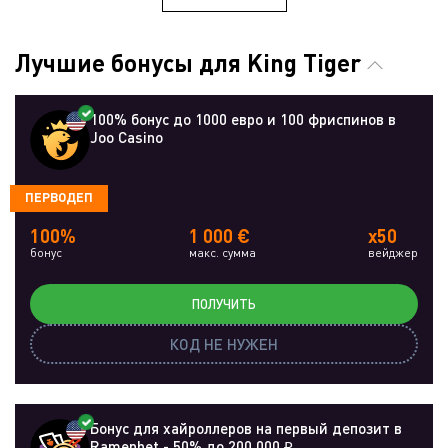
Лучшие бонусы для King Tiger
100% бонус до 1000 евро и 100 фриспинов в
Joo Casino
ПЕРВОДЕП
100%
1 000 €
x50
бонус
макс. сумма
вейджер
ПОЛУЧИТЬ
КОД НЕ НУЖЕН
Бонус для хайроллеров на первый депозит в
Ramenbet - 50% до 200 000 ₽