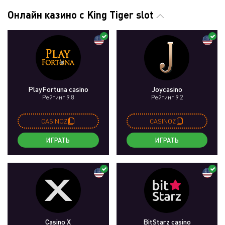
Онлайн казино с King Tiger slot
PlayFortuna casino
Joycasino
Рейтинг 9.8
Рейтинг 9.2
CASINOZ
CASINOZ
ИГРАТЬ
ИГРАТЬ
Casino X
BitStarz casino