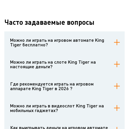
Часто задаваемые вопросы
Можно ли играть на игровом автомате King
Tiger бесплатно?
Безусловно, на Casinoz можно играть на бесплатном слоте King
Tiger. Демку можно запускать без регистрации . Любой гость
Можно ли играть на слоте King Tiger на
может изучить слот бесплатно.
настоящие деньги?
Играть на видеослоте на деньги приглашают разнообразные
интернет-казино, предлагающие софт этого бренда. Чтобы
Где рекомендуется играть на игровом
делать ставки настоящими деньгами на King Tiger, нужно
аппарате King Tiger в 2026 ?
зарегистрироваться и внести депозит.
Играть на деньги в King Tiger важно в проверенных онлайн-
казино с лицензионными играми и хорошей репутацией.
Можно ли играть в видеослот King Tiger на
Выбрать качественный клуб помогут обзорные статьи на Casinoz
мобильных гаджетах?
и отзывы настоящих игроков.
King Tiger имеет очень комфортную мобильную вариацию. Она
бесперебойно работает на даже старых андроидах и айфонах.
Как выигрывать деньги на игровом автомате