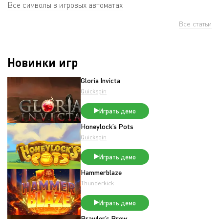
Все символы в игровых автоматах
Все статьи
Новинки игр
Gloria Invicta
Quickspin
Играть демо
Honeylock’s Pots
Quickspin
Играть демо
Hammerblaze
Thunderkick
Играть демо
Brawler’s Brew