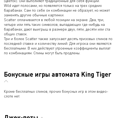
(цветок). Они выполняют традиционные для себя функции.
Wild идет полосами, но появляется только на трех средних
барабанах. Сам по себе он комбинации не образует, но может
заменять другие обычные картинки.
Scatter оплачивается в любой позиции на экране. Два, три,
четыре или пять таких символов, выпадающих где-нибудь на
барабанах, дают выигрыш в размере двух, пяти, десяти или ста
общих ставок.
Три и более Scatter также запускают десять призовых спинов по
последней ставке и количеству линий. Для игрока они являются
бесплатными. В них действуют утроенные коэффициенты выплат
по комбинациям. Спины могут быть продлены.
Бонусные игры автомата King Tiger
Кроме бесплатных спинов, прочих бонусных игр в этом видео-
слоте нет.
Джек-поты