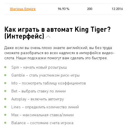
Glorious Empire
96.93 %
200
12.2016
Как играть в автомат King Tiger?
(Интерфейс)
Даже если вы очень плохо знаете английский, вы без труда
сможете разобраться во всех надписях в интерфейсе видео-
слота. Наши подсказки помогут вам сделать это быстрее.
Spin – начать новый розыгрыш
Gamble – стать участником риск-игры
Info – посмотреть таблицу коэффициентов
Bet – выбрать ставку по линии
Autoplay – включить автоигру
Lines – определить количество линий
Max – максимальная ставка/линии
Balance – состояние счета игрока