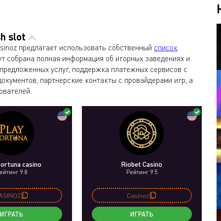
h slot
asinoz предлагает использовать собственный
список
Тут собрана полная информация об игорных заведениях и
 предложенных услуг, поддержка платежных сервисов с
окументов, партнерские контакты с провайдерами игр, а
ователей.
ortuna casino
Riobet Casino
ейтинг 9.8
Рейтинг 9.5
ASINOZ
Casinoz
ИГРАТЬ
ИГРАТЬ