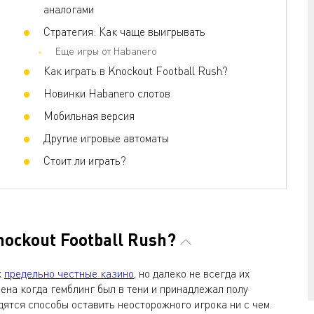
аналогами
Стратегия: Как чаще выигрывать
Еще игры от Habanero
Как играть в Knockout Football Rush?
Новинки Habanero слотов
Мобильная версия
Другие игровые автоматы
Стоит ли играть?
nockout Football Rush?
к
предельно честные казино
, но далеко не всегда их
ена когда гемблинг был в тени и принадлежал полу
дятся способы оставить неосторожного игрока ни с чем.