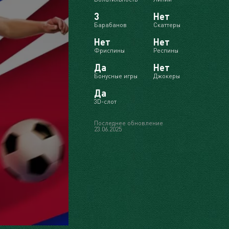
3
Нет
Барабанов
Cкаттеры
Нет
Нет
Фриспины
Респины
Да
Нет
Бонусные игры
Джокеры
Да
3D-слот
Последнее обновление
23.06.2025