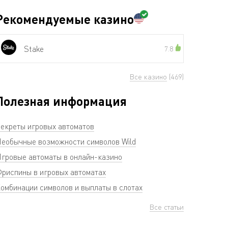
Рекомендуемые казино
Stake
7.8
Все казино
(469)
Полезная информация
екреты игровых автоматов
еобычные возможности символов Wild
гровые автоматы в онлайн-казино
риспины в игровых автоматах
омбинации символов и выплаты в слотах
Все статьи