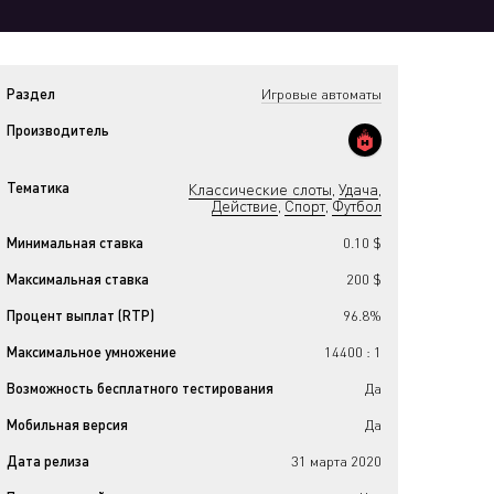
Раздел
Игровые автоматы
Производитель
Тематика
Классические слоты
Удача
,
,
Действие
Спорт
Футбол
,
,
Минимальная ставка
0.10 $
Максимальная ставка
200 $
Процент выплат (RTP)
96.8%
Максимальное умножение
14400 : 1
Возможность бесплатного тестирования
Да
Мобильная версия
Да
Дата релиза
31 мартa 2020