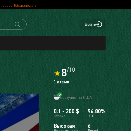
р.
support@casinoz.biz
Войти
8
/10
1 отзыв
Доступно из США
0.1 - 200 $
96.80%
Ставка
RTP
Высокая
6
Волатильность
Линий