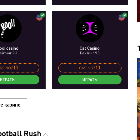
ooi casino
Cat Casino
ейтинг 9.4
Рейтинг 9.3
ASINOZ
CASINOZ
ИГРАТЬ
ИГРАТЬ
е казино
ootball Rush