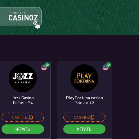
промокод
CASINOZ
Jozz Casino
PlayFortuna casino
Рейтинг 9.4
Рейтинг 9.8
CASINOZ
CASINOZ
ИГРАТЬ
ИГРАТЬ