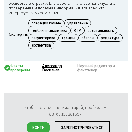
экспертов в отрасли. Его работы — это всегда актуальная,
проверенная и полезная информация для всех, кто
операции казино
управление
гемблинг-аналитика
RTP
волатильность
Эксперт в:
регуляторика
тренды
обзоры
редактура
экспертиза
Факты
Александр
Научный редактор и
проверены
Васильев
фактчекер
Чтобы оставить комментарий, необходимо
авторизоваться:
ВОЙТИ
ЗАРЕГИСТРИРОВАТЬСЯ