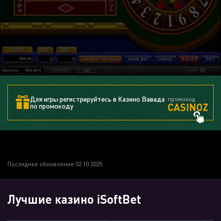
Для игры регистрируйтесь в Казино Вавада
промокод
CASINOZ
по промокоду
Последнее обновление 02.10.2025
Лучшие казино iSoftBet