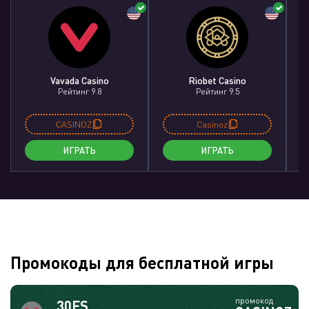
Vavada Casino
Riobet Casino
Рейтинг 9.8
Рейтинг 9.5
CASINOZ
Casinoz
ИГРАТЬ
ИГРАТЬ
Промокоды для бесплатной игры
промокод
30FS