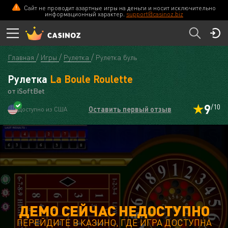
Сайт не проводит азартные игры на деньги и носит исключительно
информационный характер.
support@casinoz.biz
Главная
Игры
Рулетка
Рулетка буль
Рулетка
La Boule Roulette
от iSoftBet
9
/10
Оставить первый отзыв
Доступно из США
ДЕМО СЕЙЧАС НЕДОСТУПНО
ПЕРЕЙДИТЕ В КАЗИНО, ГДЕ ИГРА ДОСТУПНА