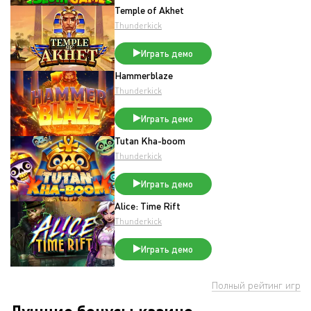
Temple of Akhet
Thunderkick
Играть демо
Hammerblaze
Thunderkick
Играть демо
Tutan Kha-boom
Thunderkick
Играть демо
Alice: Time Rift
Thunderkick
Играть демо
Полный рейтинг игр