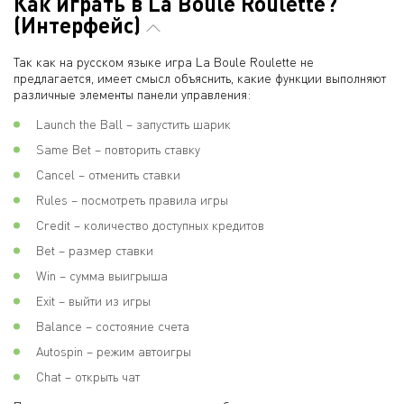
Как играть в La Boule Roulette?
(Интерфейс)
Так как на русском языке игра La Boule Roulette не
предлагается, имеет смысл объяснить, какие функции выполняют
различные элементы панели управления:
Launch the Ball – запустить шарик
Same Bet – повторить ставку
Cancel – отменить ставки
Rules – посмотреть правила игры
Credit – количество доступных кредитов
Bet – размер ставки
Win – сумма выигрыша
Exit – выйти из игры
Balance – состояние счета
Autospin – режим автоигры
Chat – открыть чат