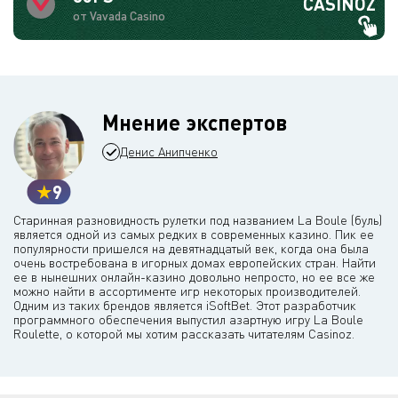
CASINOZ
от Vavada Casino
Мнение экспертов
Денис Анипченко
9
Старинная разновидность рулетки под названием La Boule (буль)
является одной из самых редких в современных казино. Пик ее
популярности пришелся на девятнадцатый век, когда она была
очень востребована в игорных домах европейских стран. Найти
ее в нынешних онлайн-казино довольно непросто, но ее все же
можно найти в ассортименте игр некоторых производителей.
Одним из таких брендов является iSoftBet. Этот разработчик
программного обеспечения выпустил азартную игру La Boule
Roulette, о которой мы хотим рассказать читателям Casinoz.