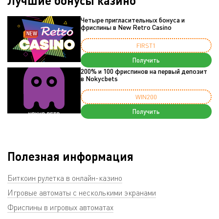
Лучшие бонусы казино
Четыре пригласительных бонуса и
фриспины в New Retro Casino
FIRST1
Получить
200% и 100 фриспинов на первый депозит
в Nokycbets
WIN200
Получить
Полезная информация
Биткоин рулетка в онлайн-казино
Игровые автоматы с несколькими экранами
Фриспины в игровых автоматах