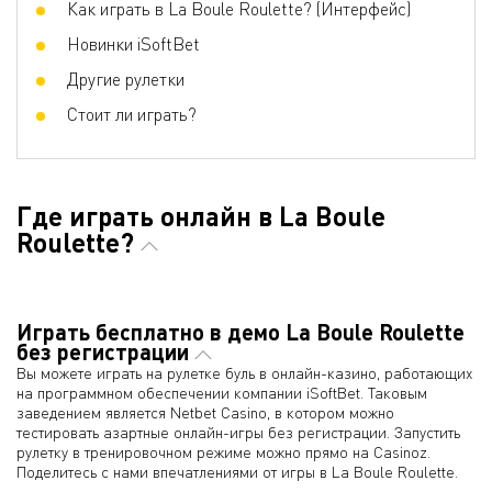
Как играть в La Boule Roulette? (Интерфейс)
Новинки iSoftBet
Другие рулетки
Стоит ли играть?
Где играть онлайн в La Boule
Roulette?
Играть бесплатно в демо La Boule Roulette
без регистрации
Вы можете играть на рулетке буль в онлайн-казино, работающих
на программном обеспечении компании iSoftBet. Таковым
заведением является Netbet Casino, в котором можно
тестировать азартные онлайн-игры без регистрации. Запустить
рулетку в тренировочном режиме можно прямо на Casinoz.
Поделитесь с нами впечатлениями от игры в La Boule Roulette.