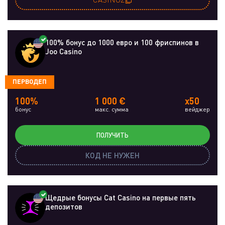
100% бонус до 1000 евро и 100 фриспинов в
Joo Casino
ПЕРВОДЕП
100%
1 000 €
x50
бонус
макс. сумма
вейджер
ПОЛУЧИТЬ
КОД НЕ НУЖЕН
Щедрые бонусы Cat Casino на первые пять
депозитов