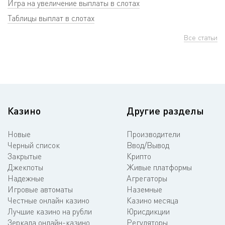
Игра на увеличение выплаты в слотах
Таблицы выплат в слотах
Все статьи
Казино
Другие разделы
Новые
Производители
Черный список
Ввод/Вывод
Закрытые
Крипто
Джекпоты
Живые платформы
Надежные
Агрегаторы
Игровые автоматы
Наземные
Честные онлайн казино
Казино месяца
Лучшие казино на рубли
Юрисдикции
Зеркала онлайн-казино
Регуляторы