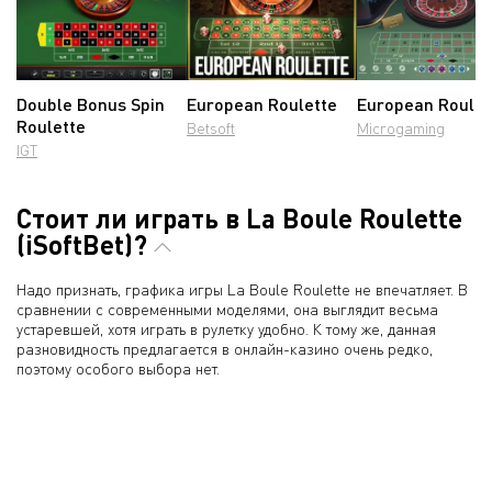
Double Bonus Spin
European Roulette
European Roulet
Roulette
Betsoft
Microgaming
IGT
Стоит ли играть в La Boule Roulette
(iSoftBet)?
Надо признать, графика игры La Boule Roulette не впечатляет. В
сравнении с современными моделями, она выглядит весьма
устаревшей, хотя играть в рулетку удобно. К тому же, данная
разновидность предлагается в онлайн-казино очень редко,
поэтому особого выбора нет.