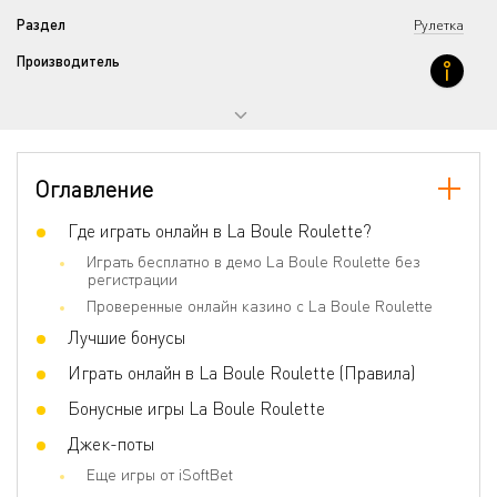
Раздел
Рулетка
Производитель
Оглавление
Где играть онлайн в La Boule Roulette?
Играть бесплатно в демо La Boule Roulette без
регистрации
Проверенные онлайн казино с La Boule Roulette
Лучшие бонусы
Играть онлайн в La Boule Roulette (Правила)
Бонусные игры La Boule Roulette
Джек-поты
Еще игры от iSoftBet