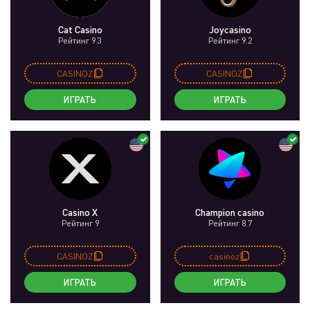
Cat Casino
Joycasino
Рейтинг 9.3
Рейтинг 9.2
CASINOZ
CASINOZ
ИГРАТЬ
ИГРАТЬ
Casino X
Champion casino
Рейтинг 9
Рейтинг 8.7
CASINOZ
casinoz
ИГРАТЬ
ИГРАТЬ