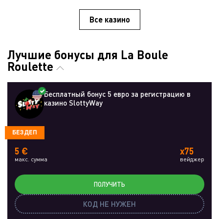
Все казино
Лучшие бонусы для La Boule
Roulette
Бесплатный бонус 5 евро за регистрацию в
казино SlottyWay
БЕЗДЕП
5 €
x75
макс. сумма
вейджер
ПОЛУЧИТЬ
КОД НЕ НУЖЕН