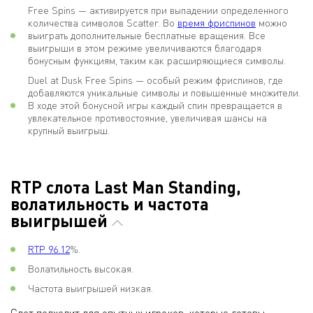
Free Spins — активируется при выпадении определенного
количества символов Scatter. Во
время фриспинов
можно
выиграть дополнительные бесплатные вращения. Все
выигрыши в этом режиме увеличиваются благодаря
бонусным функциям, таким как расширяющиеся символы.
Duel at Dusk Free Spins — особый режим фриспинов, где
добавляются уникальные символы и повышенные множители.
В ходе этой бонусной игры каждый спин превращается в
увлекательное противостояние, увеличивая шансы на
крупный выигрыш.
RTP слота Last Man Standing,
волатильность и частота
выигрышей
RTP 96.12
%.
Волатильность высокая.
Частота выигрышей низкая.