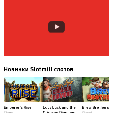
Новинки Slotmill слотов
Emperor’s Rise
Lucy Luck and the
Brew Brothers
Crimson Diamond
Slotmill
Slotmill