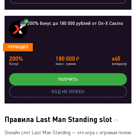
200% бонус до 180 000 рублей от On-X Casino
ПЕРВОДЕП
200%
180 000 ₽
x45
бонус
макс. сумма
вейджер
ПОЛУЧИТЬ
КОД НЕ НУЖЕН
Правила Last Man Standing slot
Онлайн слот Last Man Standing — это игра с игровым полем