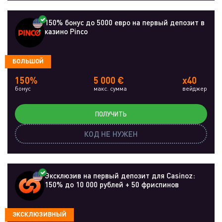
150% бонус до 5000 евро на первый депозит в
казино Pinco
БОЛЬШОЙ
150%
5 000 €
x40
бонус
макс. сумма
вейджер
ПОЛУЧИТЬ
КОД НЕ НУЖЕН
Эксклюзив на первый депозит для Casinoz:
150% до 10 000 рублей + 50 фриспинов
ЭКСКЛЮЗИВНЫЙ