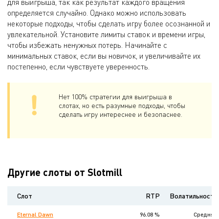
для выигрыша, так как результат каждого вращения
определяется случайно. Однако можно использовать
некоторые подходы, чтобы сделать игру более осознанной и
увлекательной. Установите лимиты ставок и времени игры,
чтобы избежать ненужных потерь. Начинайте с
минимальных ставок, если вы новичок, и увеличивайте их
постепенно, если чувствуете уверенность.
Нет 100% стратегии для выигрыша в
слотах, но есть разумные подходы, чтобы
сделать игру интереснее и безопаснее.
Другие слоты от Slotmill
Слот
RTP
Волатильность
Eternal Dawn
96.08 %
Средняя