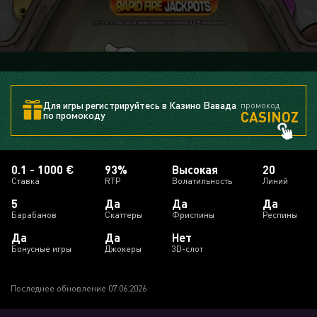
Для игры регистрируйтесь в Казино Вавада
промокод
CASINOZ
по промокоду
0.1 - 1000 €
93%
Высокая
20
Ставка
RTP
Волатильность
Линий
5
Да
Да
Да
Барабанов
Скаттеры
Фриспины
Респины
Да
Да
Нет
Бонусные игры
Джокеры
3D-слот
Последнее обновление 07.06.2026