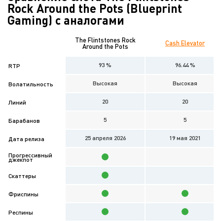
Rock Around the Pots (Blueprint
Gaming) с аналогами
The Flintstones Rock
Cash Elevator
Around the Pots
93 %
96.44 %
RTP
Высокая
Высокая
Волатильность
20
20
Линий
5
5
Барабанов
25 апреля 2026
19 мая 2021
Дата релиза
Прогрессивный
джекпот
Скаттеры
Фриспины
Респины