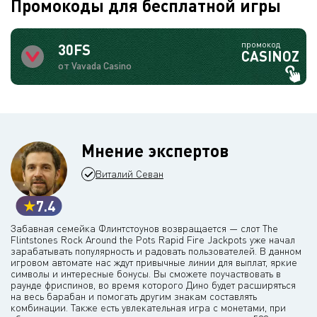
Промокоды для бесплатной игры
промокод
30FS
CASINOZ
от Vavada Casino
Мнение экспертов
Виталий Севан
7.4
Забавная семейка Флинтстоунов возвращается — слот The
Flintstones Rock Around the Pots Rapid Fire Jackpots уже начал
зарабатывать популярность и радовать пользователей. В данном
игровом автомате нас ждут привычные линии для выплат, яркие
символы и интересные бонусы. Вы сможете поучаствовать в
раунде фриспинов, во время которого Дино будет расширяться
на весь барабан и помогать другим знакам составлять
комбинации. Также есть увлекательная игра с монетами, при