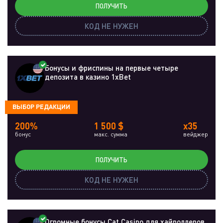
ПОЛУЧИТЬ
КОД НЕ НУЖЕН
Бонусы и фриспины на первые четыре
депозита в казино 1xBet
ВЫБОР РЕДАКЦИИ
200%
1 500 $
x35
бонус
макс. сумма
вейджер
ПОЛУЧИТЬ
КОД НЕ НУЖЕН
Огромные бонусы Cat Casino для хайроллеров