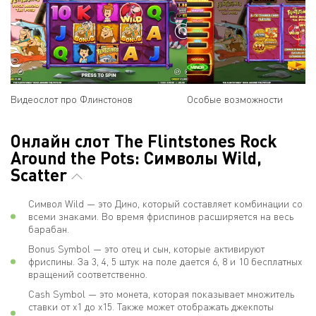
Видеослот про Флинстонов
Особые возможности
Онлайн слот The Flintstones Rock
Around the Pots: Символы Wild,
Scatter
Символ Wild — это Дино, который составляет комбинации со
всеми знаками. Во время фриспинов расширяется на весь
барабан.
Bonus Symbol — это отец и сын, которые активируют
фриспины. За 3, 4, 5 штук на поле дается 6, 8 и 10 бесплатных
вращений соответственно.
Cash Symbol — это монета, которая показывает множитель
ставки от х1 до х15. Также может отображать джекпоты