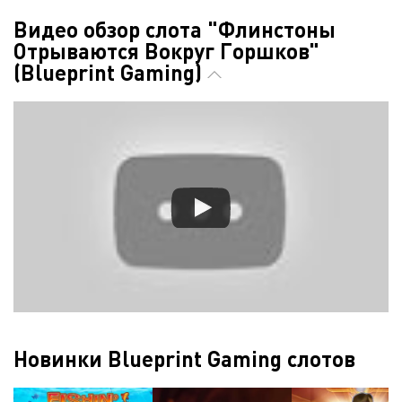
Видео обзор слота "Флинстоны
Отрываются Вокруг Горшков"
(Blueprint Gaming)
Новинки Blueprint Gaming слотов