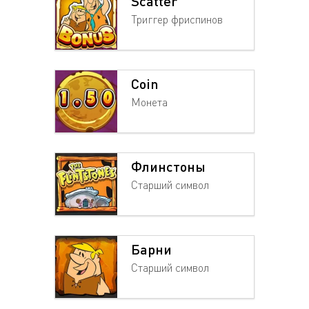
Scatter
Триггер фриспинов
Coin
Монета
Флинстоны
Старший символ
Барни
Старший символ