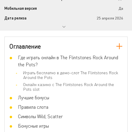
Мобильная версия
Да
Дата релиза
25 апреля 2026
Прогрессивный джекпот
Да
Количество барабанов
5
Оглавление
Количество линий
20
Джокеры
Где играть онлайн в The Flintstones Rock Around
Да
the Pots?
Скаттер
Да
Играть бесплатно в демо-слот The Flintstones Rock
Игра по равным шансам
Нет
Around the Pots
Онлайн казино с The Flintstones Rock Around the
Бонусные игры
Free Spins, Respin, Bonus Bet, Expanding
Pots slot
Wilds, Jackpots, Coin Collection
Лучшие бонусы
Волатильность
Высокая
Правила слота
3D слот
Нет
Символы Wild, Scatter
Респины
Да
Бонусные игры
Фриспины
Да