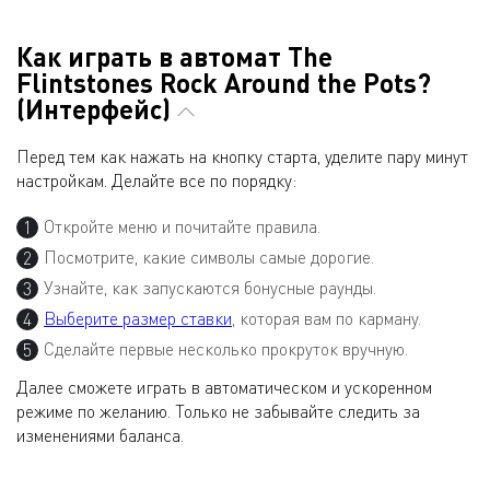
Как играть в автомат The
Flintstones Rock Around the Pots?
(Интерфейс)
Перед тем как нажать на кнопку старта, уделите пару минут
настройкам. Делайте все по порядку:
Откройте меню и почитайте правила.
Посмотрите, какие символы самые дорогие.
Узнайте, как запускаются бонусные раунды.
Выберите размер ставки
, которая вам по карману.
Сделайте первые несколько прокруток вручную.
Далее сможете играть в автоматическом и ускоренном
режиме по желанию. Только не забывайте следить за
изменениями баланса.