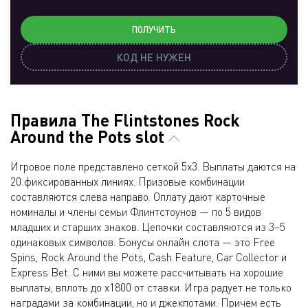
ПОЛУЧИТЬ
КОД НЕ НУЖЕН
Правила The Flintstones Rock
Around the Pots slot
Игровое поле представлено сеткой 5х3. Выплаты даются на
20 фиксированных линиях. Призовые комбинации
составляются слева направо. Оплату дают карточные
номиналы и члены семьи Флинтстоунов — по 5 видов
младших и старших знаков. Цепочки составляются из 3–5
одинаковых символов. Бонусы онлайн слота — это Free
Spins, Rock Around the Pots, Cash Feature, Car Collector и
Express Bet. С ними вы можете рассчитывать на хорошие
выплаты, вплоть до х1800 от ставки. Игра радует не только
наградами за комбинации, но и джекпотами. Причем есть