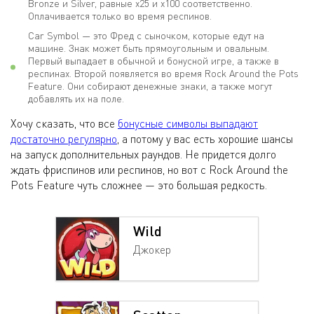
Bronze и Silver, равные х25 и х100 соответственно.
Оплачивается только во время респинов.
Car Symbol — это Фред с сыночком, которые едут на
машине. Знак может быть прямоугольным и овальным.
Первый выпадает в обычной и бонусной игре, а также в
респинах. Второй появляется во время Rock Around the Pots
Feature. Они собирают денежные знаки, а также могут
добавлять их на поле.
Хочу сказать, что все
бонусные символы выпадают
достаточно регулярно
, а потому у вас есть хорошие шансы
на запуск дополнительных раундов. Не придется долго
ждать фриспинов или респинов, но вот с Rock Around the
Pots Feature чуть сложнее — это большая редкость.
Wild
Джокер