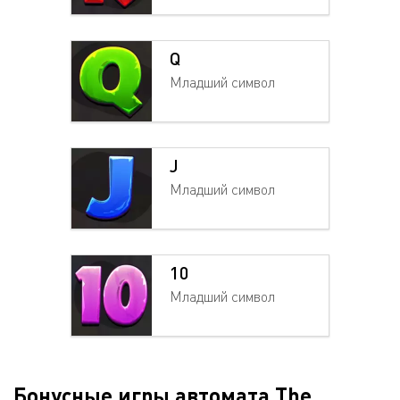
Q
Младший символ
J
Младший символ
10
Младший символ
Бонусные игры автомата The