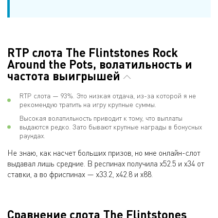
RTP слота The Flintstones Rock
Around the Pots, волатильность и
частота выигрышей
RTP слота — 93%. Это низкая отдача, из-за которой я не
рекомендую тратить на игру крупные суммы.
Высокая волатильность приводит к тому, что выплаты
выдаются редко. Зато бывают крупные награды в бонусных
раундах.
Не знаю, как насчет больших призов, но мне онлайн-слот
выдавал лишь средние. В респинах получила х52.5 и х34 от
ставки, а во фриспинах — х33.2, х42.8 и х88.
Сравнение слота The Flintstones