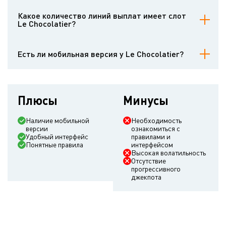
Слот Le Chocolatier имеет 5 барабанов.
Какое количество линий выплат имеет слот
Le Chocolatier?
Le Chocolatier имеет 20 линии выплат.
Есть ли мобильная версия у Le Chocolatier?
Аппарат Le Chocolatier имеет браузерную мобильную версию.
Плюсы
Минусы
Наличие мобильной
Необходимость
версии
ознакомиться с
Удобный интерфейс
правилами и
Понятные правила
интерфейсом
Высокая волатильность
Отсутствие
прогрессивного
джекпота