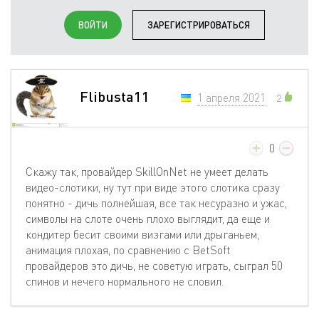
ВОЙТИ
ЗАРЕГИСТРИРОВАТЬСЯ
Flibusta11
1 апреля 2021
2
0
Скажу так, провайдер SkillOnNet не умеет делать
видео-слотики, ну тут при виде этого слотика сразу
понятно - дичь полнейшая, все так несуразно и ужас,
символы на слоте очень плохо выглядит, да еще и
кондитер бесит своими визгами или дрыганьем,
анимация плохая, по сравнению с BetSoft
провайдеров это дичь, не советую играть, сыграл 50
спинов и нечего нормального не словил.