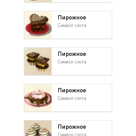
Пирожное
Символ слота
Пирожное
Символ слота
Пирожное
Символ слота
Пирожное
Символ слота