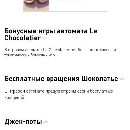
Бонусные игры автомата Le
Chocolatier
В игровом автомате Le Chocolatier нет бесплатных спинов и
тематических бонусных игр.
Бесплатные вращения Шоколатье
В игровом автомате предусмотрены серии бесплатных
вращений.
Джек-поты