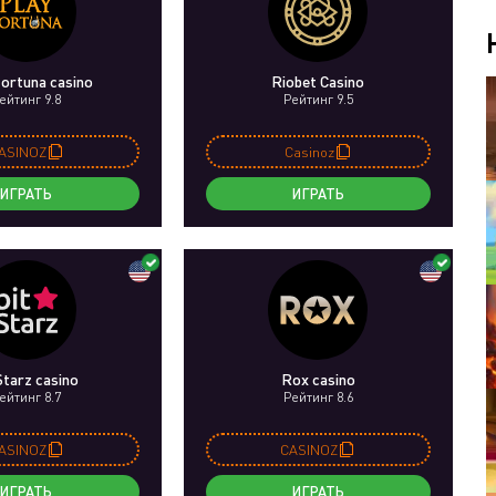
ortuna casino
Riobet Casino
ейтинг 9.8
Рейтинг 9.5
ASINOZ
Casinoz
ИГРАТЬ
ИГРАТЬ
Starz casino
Rox casino
ейтинг 8.7
Рейтинг 8.6
ASINOZ
CASINOZ
ИГРАТЬ
ИГРАТЬ