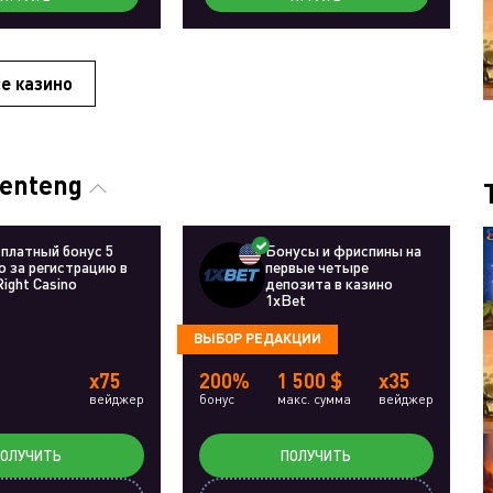
е казино
Senteng
платный бонус 5
Бонусы и фриспины на
о за регистрацию в
первые четыре
Right Casino
депозита в казино
1xBet
ВЫБОР РЕДАКЦИИ
x75
200%
1 500 $
x35
вейджер
бонус
макс. сумма
вейджер
ОЛУЧИТЬ
ПОЛУЧИТЬ