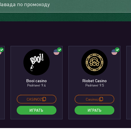
Вавада по промокоду
Booi casino
Riobet Casino
Рейтинг 9.4
Рейтинг 9.5
CASINOZ
Casinoz
ИГРАТЬ
ИГРАТЬ