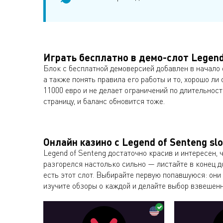
Играть бесплатно в демо-слот Legend
Блок с бесплатной демоверсией добавлен в начало о
а также понять правила его работы и то, хорошо ли
11000 евро и не делает ограничений по длительност
страницу, и баланс обновится тоже.
Онлайн казино с Legend of Senteng sl
Legend of Senteng достаточно красив и интересен, 
разгорелся настолько сильно — листайте в конец 
есть этот слот. Выбирайте первую попавшуюся: они
изучите обзоры о каждой и делайте выбор взвешен