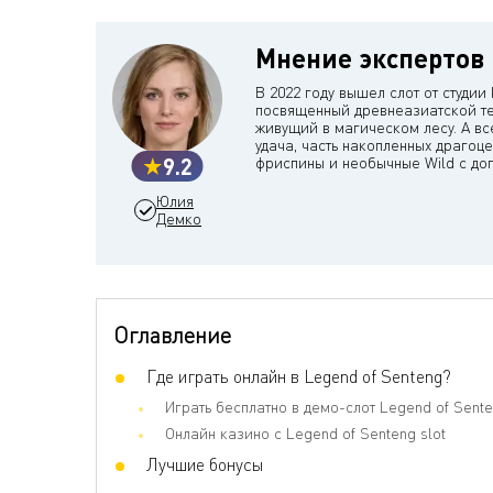
Мнение экспертов
В 2022 году вышел слот от студи
посвященный древнеазиатской те
живущий в магическом лесу. А в
удача, часть накопленных драгоце
9.2
фриспины и необычные Wild с до
Юлия
Демко
Оглавление
Где играть онлайн в Legend of Senteng?
Играть бесплатно в демо-слот Legend of Sent
Онлайн казино с Legend of Senteng slot
Лучшие бонусы