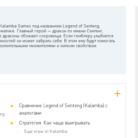
и Kalamba Games под названием Legend of Senteng,
матике. Главный герой — дракон по имени Сентенг,
се драконы обожают сокровища. Если гемблеру улыбнется
нностей он может забрать себе. В этом ему будут помогать
полнительными множителями и липким свойством.
Сравнение Legend of Senteng (Kalamba) с
аналогами
eng
Стратегия: Как чаще выигрывать
Еще игры от Kalamba