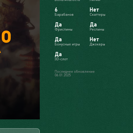
6
Нет
Барабанов
Скаттеры
Да
Да
НО
Фриспины
Респины
Да
Нет
Бонусные игры
Джокеры
А
Да
3D-слот
Последнее обновление
06.01.2025