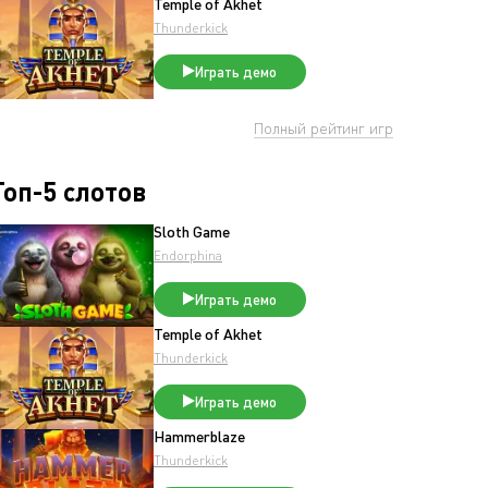
Temple of Akhet
Thunderkick
Играть демо
Полный рейтинг игр
Топ-5 слотов
Sloth Game
Endorphina
Играть демо
Temple of Akhet
Thunderkick
Играть демо
Hammerblaze
Thunderkick