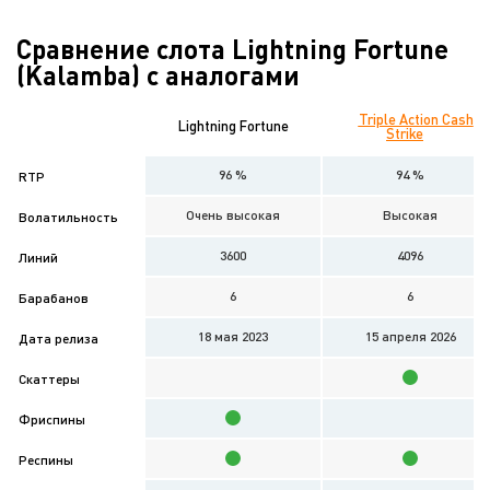
Сравнение слота Lightning Fortune
(Kalamba) с аналогами
Triple Action Cash
Lightning Fortune
Strike
96 %
94 %
RTP
Очень высокая
Высокая
Волатильность
3600
4096
Линий
6
6
Барабанов
18 мая 2023
15 апреля 2026
Дата релиза
Скаттеры
Фриспины
Респины