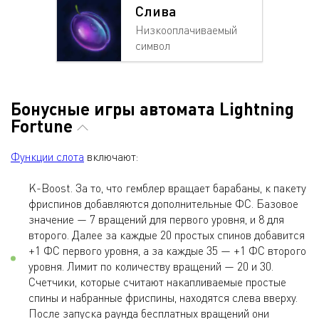
Слива
Низкооплачиваемый
символ
Бонусные игры автомата Lightning
Fortune
Функции слота
включают:
K-Boost. За то, что гемблер вращает барабаны, к пакету
фриспинов добавляются дополнительные ФС. Базовое
значение — 7 вращений для первого уровня, и 8 для
второго. Далее за каждые 20 простых спинов добавится
+1 ФС первого уровня, а за каждые 35 — +1 ФС второго
уровня. Лимит по количеству вращений — 20 и 30.
Счетчики, которые считают накапливаемые простые
спины и набранные фриспины, находятся слева вверху.
После запуска раунда бесплатных вращений они