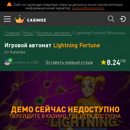
Сайт не проводит азартные игры на деньги и носит исключительно
информационный характер.
support@casinoz.biz
Главная
Игры
Игровые автоматы
Lightning Fortune (Молниеносн
Игровой автомат
Lightning Fortune
от Kalamba
8.24
/10
Оставить первый отзыв
Доступно из США
ДЕМО СЕЙЧАС НЕДОСТУПНО
ПЕРЕЙДИТЕ В КАЗИНО, ГДЕ ИГРА ДОСТУПНА