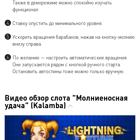
Также в деморежиме можно спокойно изучать
функционал.
Ставку опустить до минимального уровня.
Ускорить вращения барабанов, нажав на кнопку-молнию
внизу справа.
По желанию — настроить автоматические вращения.
Они запускаются рядом с кнопкой ручного старта.
Остановить автоспины тоже можно только вручную.
Видео обзор слота "Молниеносная
удача" (Kalamba)