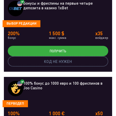
Бонусы и фриспины на первые четыре
депозита в казино 1xBet
ВЫБОР РЕДАКЦИИ
200%
1 500 $
x35
бонус
макс. сумма
вейджер
ПОЛУЧИТЬ
КОД НЕ НУЖЕН
100% бонус до 1000 евро и 100 фриспинов в
Joo Casino
ПЕРВОДЕП
100%
1 000 €
x50