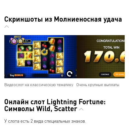
Скриншоты из Молниеносная удача
Видеослот на классическую тематику
Очень крупные выплаты
Онлайн слот Lightning Fortune:
Символы Wild, Scatter
У слота есть 2 вида специальных знаков.