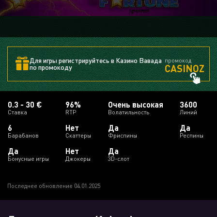
Для игры регистрируйтесь в Казино Вавада
промокод
CASINOZ
по промокоду
0.3 - 30 €
96%
Очень высокая
3600
Ставка
RTP
Волатильность
Линий
6
Нет
Да
Да
Барабанов
Скаттеры
Фриспины
Респины
Да
Нет
Да
Бонусные игры
Джокеры
3D-слот
Последнее обновление 04.01.2025