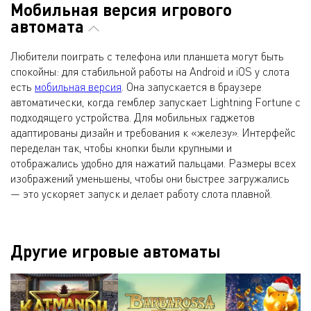
Мобильная версия игрового
автомата
Любители поиграть с телефона или планшета могут быть
спокойны: для стабильной работы на Android и iOS у слота
есть
мобильная версия
. Она запускается в браузере
автоматически, когда гемблер запускает Lightning Fortune с
подходящего устройства. Для мобильных гаджетов
адаптированы дизайн и требования к «железу». Интерфейс
переделан так, чтобы кнопки были крупными и
отображались удобно для нажатий пальцами. Размеры всех
изображений уменьшены, чтобы они быстрее загружались
— это ускоряет запуск и делает работу слота плавной.
Другие игровые автоматы