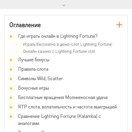
Прогрессивный джекпот
Нет
Количество барабанов
6
Оглавление
Количество линий
3600
Джокеры
Где играть онлайн в Lightning Fortune?
Нет
Играть бесплатно в демо-слот Lightning Fortune
Скаттер
Нет
Онлайн казино с Lightning Fortune slot
Игра по равным шансам
Нет
Лучшие бонусы
Бонусные игры
Bonus Game, Multiplier, Extra Free Spins,
Правила слота
K-Cash, BuyBonus, K-Boost
Символы Wild, Scatter
Волатильность
Очень высокая
Бонусные игры
3D слот
Да
Бесплатные вращения Молниеносная удача
Респины
Да
RTP слота, волатильность и частота выигрышей
Фриспины
Да
Сравнение Lightning Fortune (Kalamba) с
Прогрессивные умножения
Да
аналогами
Ставка на линию
0.3 - 30