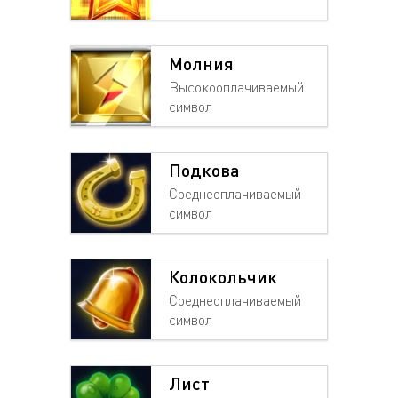
Молния
Высокооплачиваемый
символ
Подкова
Среднеоплачиваемый
символ
Колокольчик
Среднеоплачиваемый
символ
Лист