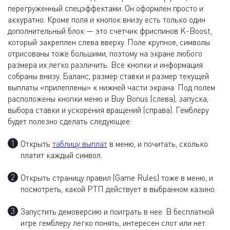
перегруженный спецэффектами. Он оформлен просто и
аккуратно. Кроме поля и кнопок внизу есть только один
дополнительный блок — это счетчик фриспинов K-Boost,
который закреплен слева вверху. Поле крупное, символы
отрисованы тоже большими, поэтому на экране любого
размера их легко различить. Все кнопки и информация
собраны внизу. Баланс, размер ставки и размер текущей
выплаты «прилеплены» к нижней части экрана. Под полем
расположены кнопки меню и Buy Bonus (слева), запуска,
выбора ставки и ускорения вращений (справа). Гемблеру
будет полезно сделать следующее:
Открыть
таблицу выплат
в меню, и почитать, сколько
платит каждый символ.
Открыть страницу правил (Game Rules) тоже в меню, и
посмотреть, какой РТП действует в выбранном казино.
Запустить демоверсию и поиграть в нее. В бесплатной
игре гемблеру легко понять, интересен слот или нет.