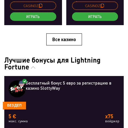
CASINOZ
CASINOZ
ИГРАТЬ
ИГРАТЬ
Все казино
Лучшие бонусы для Lightning
Fortune
Бесплатный бонус 5 евро за регистрацию в
казино SlottyWay
БЕЗДЕП
5 €
x75
макс. сумма
вейджер