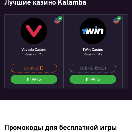
Лучшие казино Kalamba
Vavada Casino
1Win Casino
Рейтинг 9.8
Рейтинг 8.2
CASINOZ
КОД НЕ НУЖЕН
ИГРАТЬ
ИГРАТЬ
Промокоды для бесплатной игры