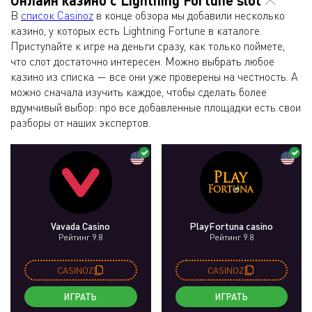
В
список Casinoz
в конце обзора мы добавили несколько
казино, у которых есть Lightning Fortune в каталоге.
Приступайте к игре на деньги сразу, как только поймете,
что слот достаточно интересен. Можно выбрать любое
казино из списка — все они уже проверены на честность. А
можно сначала изучить каждое, чтобы сделать более
вдумчивый выбор: про все добавленные площадки есть свои
разборы от наших экспертов.
Vavada Casino
PlayFortuna casino
Рейтинг 9.8
Рейтинг 9.8
CASINOZ
CASINOZ
ИГРАТЬ
ИГРАТЬ