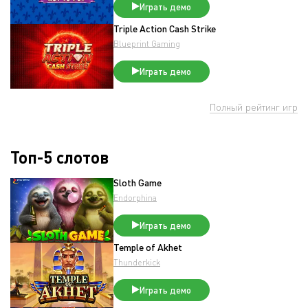
Играть демо
Triple Action Cash Strike
Blueprint Gaming
Играть демо
Полный рейтинг игр
Топ-5 слотов
Sloth Game
Endorphina
Играть демо
Temple of Akhet
Thunderkick
Играть демо