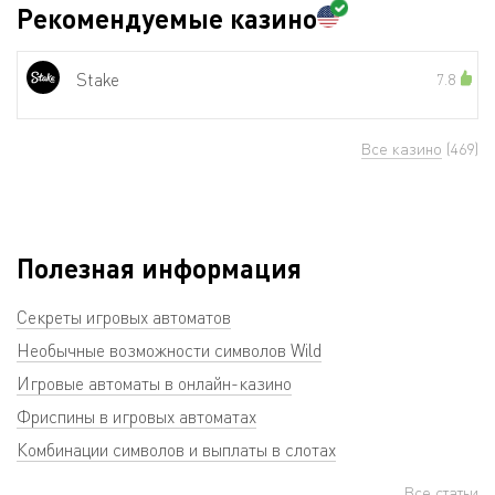
Рекомендуемые казино
Stake
7.8
Все казино
(469)
Полезная информация
Секреты игровых автоматов
Необычные возможности символов Wild
Игровые автоматы в онлайн-казино
Фриспины в игровых автоматах
Комбинации символов и выплаты в слотах
Все статьи