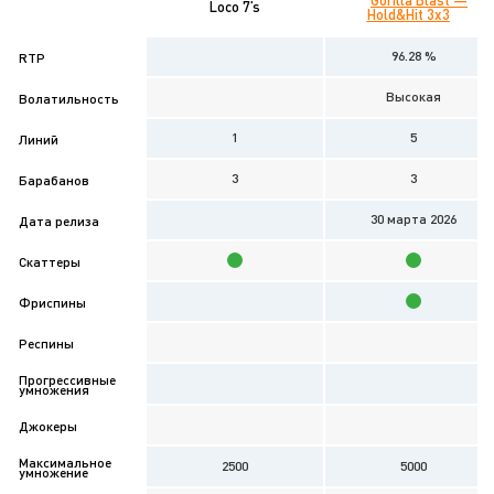
Loco 7’s
Hold&Hit 3x3
96.28 %
RTP
Высокая
Волатильность
1
5
Линий
3
3
Барабанов
30 мартa 2026
Дата релиза
Cкаттеры
Фриспины
Респины
Прогрессивные
умножения
Джокеры
Максимальное
2500
5000
умножение