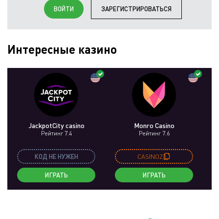
ВОЙТИ
ЗАРЕГИСТРИРОВАТЬСЯ
Интересные казино
JackpotCity casino
Monro Casino
Рейтинг 7.4
Рейтинг 7.6
КОД НЕ НУЖЕН
CASINOZ
ИГРАТЬ
ИГРАТЬ