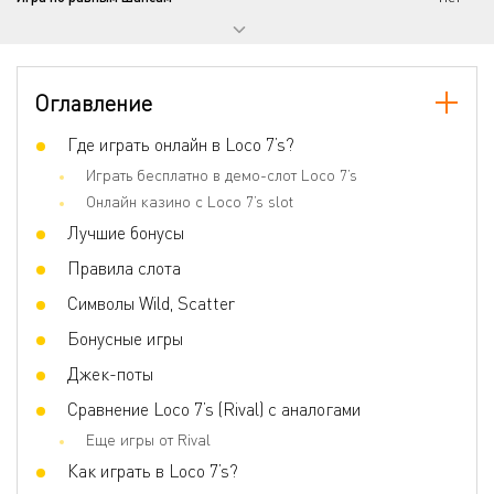
Бонусные игры
No
Ставка на линию
0.01 - 10
Оглавление
Где играть онлайн в Loco 7’s?
Играть бесплатно в демо-слот Loco 7’s
Онлайн казино с Loco 7’s slot
Лучшие бонусы
Правила слота
Символы Wild, Scatter
Бонусные игры
Джек-поты
Сравнение Loco 7’s (Rival) с аналогами
Еще игры от Rival
Как играть в Loco 7’s?