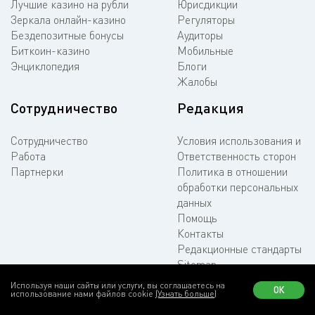
Лучшие казино на рубли
Юрисдикции
Зеркала онлайн-казино
Регуляторы
Бездепозитные бонусы
Аудиторы
Биткоин-казино
Мобильные
Энциклопедия
Блоги
Жалобы
Сотрудничество
Редакция
Сотрудничество
Условия использования и
Работа
Ответственность сторон
Партнерки
Политика в отношении
обработки персональных
данных
Помощь
Контакты
Редакционные стандарты
Sitemap
Используя наши сайты или услуги, вы соглашаетесь на
ОК
использование нами файлов cookie
(Узнать больше)