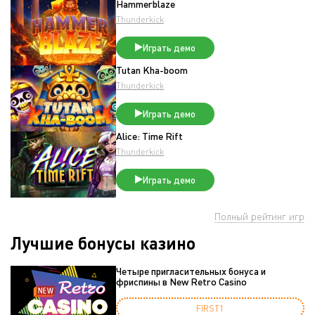
Hammerblaze
Thunderkick
Играть демо
Tutan Kha-boom
Thunderkick
Играть демо
Alice: Time Rift
Thunderkick
Играть демо
Полный рейтинг игр
Лучшие бонусы казино
Четыре пригласительных бонуса и
фриспины в New Retro Casino
FIRST1