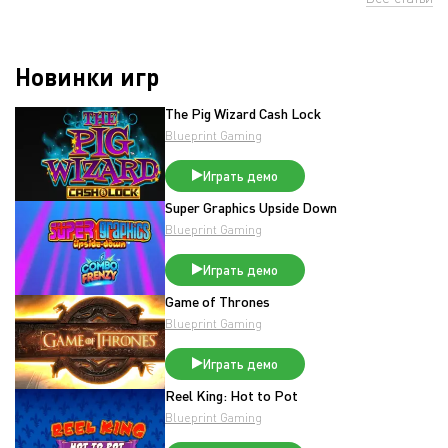
Новинки игр
The Pig Wizard Cash Lock
Blueprint Gaming
Играть демо
Super Graphics Upside Down
Blueprint Gaming
Играть демо
Game of Thrones
Blueprint Gaming
Играть демо
Reel King: Hot to Pot
Blueprint Gaming