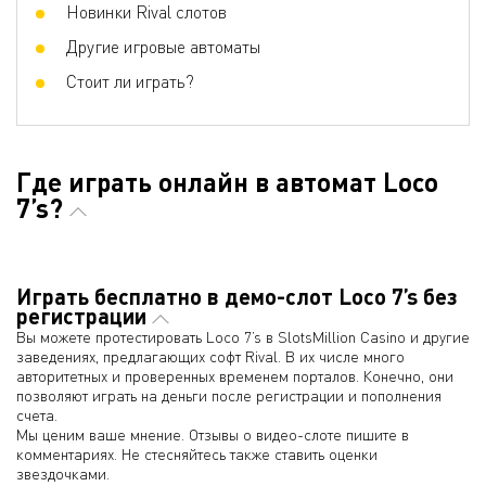
Новинки Rival слотов
Другие игровые автоматы
Стоит ли играть?
Где играть онлайн в автомат Loco
7’s?
Играть бесплатно в демо-слот Loco 7’s без
регистрации
Вы можете протестировать Loco 7’s в SlotsMillion Casino и другие
заведениях, предлагающих софт Rival. В их числе много
авторитетных и проверенных временем порталов. Конечно, они
позволяют играть на деньги после регистрации и пополнения
счета.
Мы ценим ваше мнение. Отзывы о видео-слоте пишите в
комментариях. Не стесняйтесь также ставить оценки
звездочками.