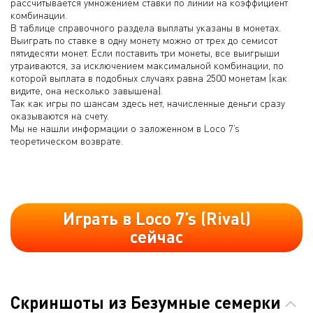
рассчитывается умножением ставки по линии на коэффициент
комбинации.
В таблице справочного раздела выплаты указаны в монетах.
Выиграть по ставке в одну монету можно от трех до семисот
пятидесяти монет. Если поставить три монеты, все выигрыши
утраиваются, за исключением максимальной комбинации, по
которой выплата в подобных случаях равна 2500 монетам (как
видите, она несколько завышена).
Так как игры по шансам здесь нет, начисленные деньги сразу
оказываются на счету.
Мы не нашли информации о заложенном в Loco 7’s
теоретическом возврате.
Играть в Loco 7’s (Rival)
сейчас
Скриншоты из Безумные семерки