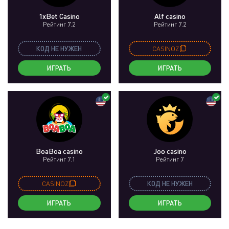
1xBet Casino
Alf casino
Рейтинг 7.2
Рейтинг 7.2
КОД НЕ НУЖЕН
CASINOZ
ИГРАТЬ
ИГРАТЬ
BoaBoa casino
Joo casino
Рейтинг 7.1
Рейтинг 7
CASINOZ
КОД НЕ НУЖЕН
ИГРАТЬ
ИГРАТЬ