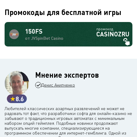
Промокоды для бесплатной игры
промокод
150FS
CASINOZRU
от JVSpinBet Casino
Мнение экспертов
Денис Анипченко
8.6
Любителей классических азартных развлечений не может не
радовать тот факт, что разработчики софта для онлайн-казино не
забывают о традиционных игровых автоматах с минимальным
набором опций геймплея. Подобные новинки продолжают
выпускать многие компании, специализирующиеся на
программном обеспечении для интернет-гемблинга. Одной из