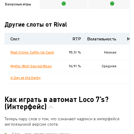
Бонусные игры
Другие слоты от Rival
Слот
RTP
Волатильность
Max
Reel Crime: Coffin Up Cash
95.31 %
Низкая
Mythic Wolf Sacred Moon
94.91 %
Средняя
A Day at the Derby
7
Как играть в автомат Loco 7’s?
(Интерфейс)
Теперь пару слов о том, что означают надписи в интерфейсе
англоязычной версии слота:
Spin – дать старт новому спину