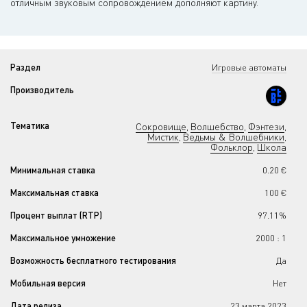
отличным звуковым сопровождением дополняют картину.
Раздел
Игровые автоматы
Производитель
Тематика
Сокровище
Волшебство
Фэнтези
,
,
,
Мистик
Ведьмы & Волшебники
,
,
Фольклор
Школа
,
Минимальная ставка
0.20 €
Максимальная ставка
100 €
Процент выплат (RTP)
97.11%
Максимальное умножение
2000 : 1
Возможность бесплатного тестирования
Да
Мобильная версия
Нет
Дата релиза
23 мартa 2023