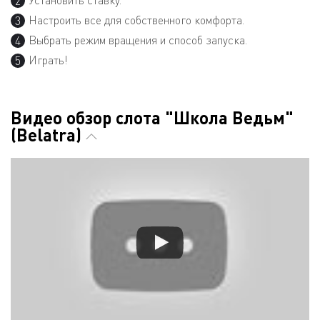
Настроить все для собственного комфорта.
Выбрать режим вращения и способ запуска.
Играть!
Видео обзор слота "Школа Ведьм"
(Belatra)