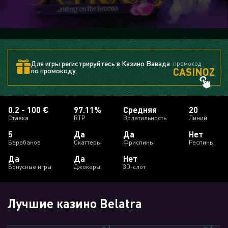
Для игры регистрируйтесь в Казино Вавада
промокод
CASINOZ
по промокоду
0.2 - 100 €
97.11%
Средняя
20
Ставка
RTP
Волатильность
Линий
5
Да
Да
Нет
Барабанов
Скаттеры
Фриспины
Респины
Да
Да
Нет
Бонусные игры
Джокеры
3D-слот
Лучшие казино Belatra