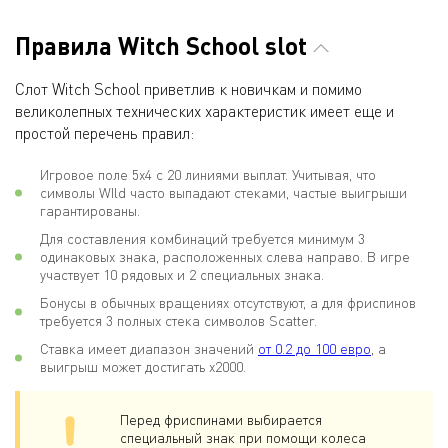
Правила Witch School slot
Слот Witch School приветлив к новичкам и помимо
великолепных технических характеристик имеет еще и
простой перечень правил:
Игровое поле 5х4 с 20 линиями выплат. Учитывая, что
символы WIld часто выпадают стеками, частые выигрыши
гарантированы.
Для составления комбинаций требуется минимум 3
одинаковых знака, расположенных слева направо. В игре
участвует 10 рядовых и 2 специальных знака.
Бонусы в обычных вращениях отсутствуют, а для фриспинов
требуется 3 полных стека символов Scatter.
Ставка имеет диапазон значений
от 0.2 до 100 евро
, а
выигрыш может достигать х2000.
Перед фриспинами выбирается
специальный знак при помощи колеса