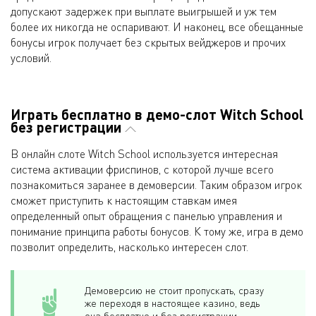
допускают задержек при выплате выигрышей и уж тем
более их никогда не оспаривают. И наконец, все обещанные
бонусы игрок получает без скрытых вейджеров и прочих
условий.
Играть бесплатно в демо-слот Witch School
без регистрации
В онлайн слоте Witch School используется интересная
система активации фриспинов, с которой лучше всего
познакомиться заранее в демоверсии. Таким образом игрок
сможет приступить к настоящим ставкам имея
определенный опыт обращения с панелью управления и
понимание принципа работы бонусов. К тому же, игра в демо
позволит определить, насколько интересен слот.
Демоверсию не стоит пропускать, сразу
же переходя в настоящее казино, ведь
она бесплатно и без регистрации