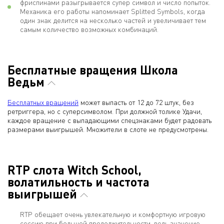
фриспинами разыгрывается супер символ и число попыток.
Механика его работы напоминает Splitted Symbols, когда
один знак делится на несколько частей и увеличивает тем
самым количество возможных комбинаций.
Бесплатные вращения Школа
Ведьм
Бесплатных вращений
может выпасть от 12 до 72 штук, без
ретриггера, но с суперсимволом. При должной толике Удачи,
каждое вращение с выпадающими спецзнаками будет радовать
размерами выигрышей. Множители в слоте не предусмотрены.
RTP слота Witch School,
волатильность и частота
выигрышей
RTP обещает очень увлекательную и комфортную игровую
сессию при большой продолжительности, ведь значение