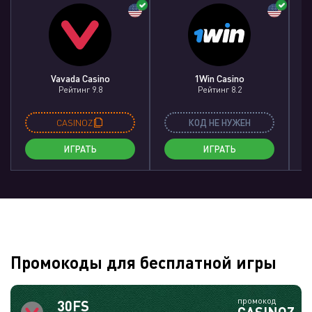
Vavada Casino
1Win Casino
Рейтинг 9.8
Рейтинг 8.2
CASINOZ
КОД НЕ НУЖЕН
ИГРАТЬ
ИГРАТЬ
Промокоды для бесплатной игры
промокод
30FS