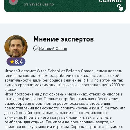
CASINOZ
от Vavada Casino
Мнение экспертов
Виталий Севан
8.4
Игровой автомат Witch School от Belatra Games нельзя назвать
типичным слотом. В нем разработчики отказались от высокой
волатильности, дали рекордное значение RTP и при этом не так
сильно срезали максимальный выигрыш, составляющий х2000 от
ставки.
Игра построена на двух основных механиках: стеках символов и
отличных фриспинах. Первые потребовались для обеспечения
разнообразия в обычном игровом режиме, а вторые для
предоставления возможности сорвать крупный куш. Я считаю, что
данный онлайн-слот является одним из заслуживающих
внимания. Играть в него могут как новички, так и опытные
гемблеры для отдыха. Геймплей не преисполнен азарта, но
придется по вкусу многим игрокам. Хорошая графика в сумме с