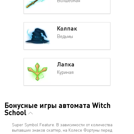
Волшебная
Колпак
Ведьмы
Лапка
Куриная
Бонусные игры автомата Witch
School
Super Symbol Feature. В зависимости от количества
выпавших знаков скаттер, на Колесе Фортуны перед