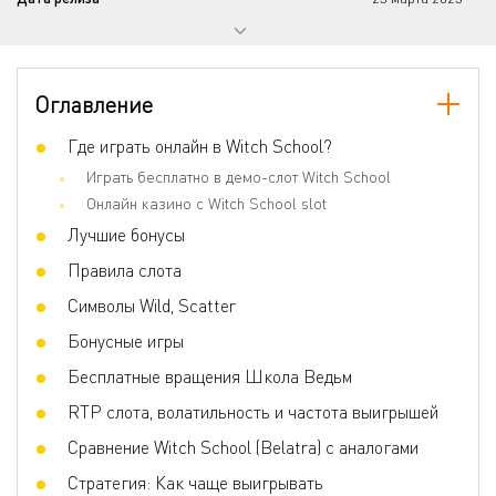
Прогрессивный джекпот
Нет
Количество барабанов
5
Оглавление
Количество линий
20
Джокеры
Где играть онлайн в Witch School?
Да
Играть бесплатно в демо-слот Witch School
Скаттер
Да
Онлайн казино с Witch School slot
Игра по равным шансам
Нет
Лучшие бонусы
Бонусные игры
Wheel of fortune, Free Spins, Bonus
Правила слота
Game, Stacked Symbols, Big Win
Символы Wild, Scatter
Волатильность
Средняя
Бонусные игры
3D слот
Нет
Бесплатные вращения Школа Ведьм
Респины
Нет
RTP слота, волатильность и частота выигрышей
Фриспины
Да
Сравнение Witch School (Belatra) с аналогами
Прогрессивные умножения
Нет
Стратегия: Как чаще выигрывать