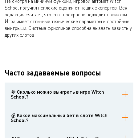
Не смотря на минимум функций, игровой автомат Witch
School получил неплохие оценки от наших экспертов. Вся
редакция считает, что слот прекрасно подходит новичкам.
Игра имеет отличные технические параметры и достойные
выигрыши. Система фриспинов способна вызвать зависть у
других слотов!
Часто задаваемые вопросы
💎 Сколько можно выиграть в игре Witch
School?
х2000 от ставки
💰 Какой максимальный бет в слоте Witch
School?
100 евро