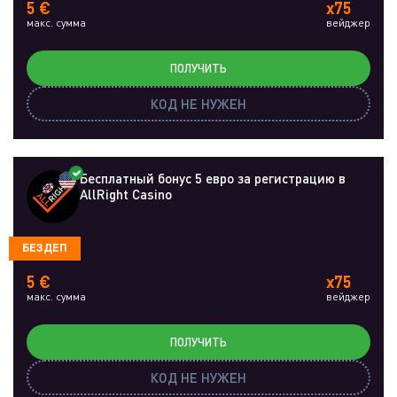
5 €
x75
макс. сумма
вейджер
ПОЛУЧИТЬ
КОД НЕ НУЖЕН
Бесплатный бонус 5 евро за регистрацию в
AllRight Casino
БЕЗДЕП
5 €
x75
макс. сумма
вейджер
ПОЛУЧИТЬ
КОД НЕ НУЖЕН