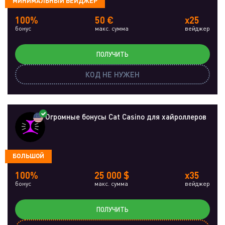
МИНИМАЛЬНЫЙ ВЕЙДЖЕР
100%
50 €
x25
бонус
макс. сумма
вейджер
ПОЛУЧИТЬ
КОД НЕ НУЖЕН
Огромные бонусы Cat Casino для хайроллеров
БОЛЬШОЙ
100%
25 000 $
x35
бонус
макс. сумма
вейджер
ПОЛУЧИТЬ