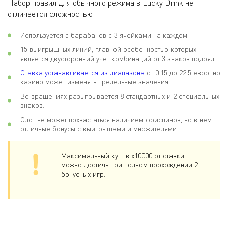
Набор правил для обычного режима в Lucky Drink не
отличается сложностью:
Используется 5 барабанов с 3 ячейками на каждом.
15 выигрышных линий, главной особенностью которых
является двусторонний учет комбинаций от 3 знаков подряд.
Ставка устанавливается из диапазона
от 0.15 до 22.5 евро, но
казино может изменять предельные значения.
Во вращениях разыгрывается 8 стандартных и 2 специальных
знаков.
Слот не может похвастаться наличием фриспинов, но в нем
отличные бонусы с выигрышами и множителями.
Максимальный куш в х10000 от ставки
можно достичь при полном прохождении 2
бонусных игр.