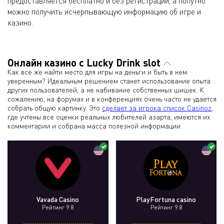
предоставляется бесплатно и без регистрации, а попутно
можно получить исчерпывающую информацию об игре и
казино.
Онлайн казино с Lucky Drink slot
Как все же найти место для игры на деньги и быть в нем
уверенным? Идеальным решением станет использование опыта
других пользователей, а не набивание собственных шишек. К
сожалению, на форумах и в конференциях очень часто не удается
собрать общую картинку. Это
сделает за игрока список Casinoz
,
где учтены все оценки реальных любителей азарта, имеются их
комментарии и собрана масса полезной информации.
Vavada Casino
PlayFortuna casino
Рейтинг 9.8
Рейтинг 9.8