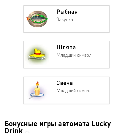
Рыбная
Закуска
Шляпа
Младший символ
Свеча
Младший символ
Бонусные игры автомата Lucky
Drink