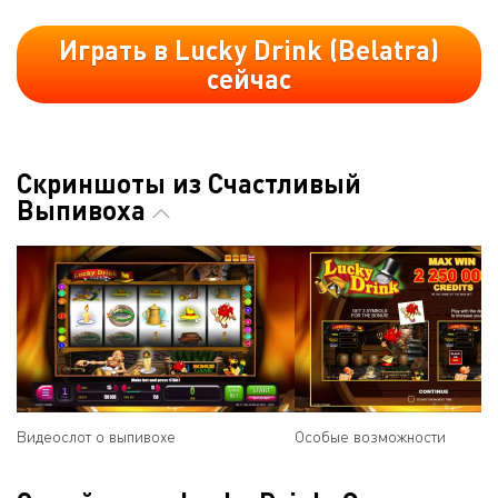
Играть в Lucky Drink (Belatra)
сейчас
Скриншоты из Счастливый
Выпивоха
Видеослот о выпивохе
Особые возможности