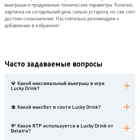
выигрыши и продуманные технические параметры. Конечно,
картинка на сегодняшний день сильно устарела, но сам слот
достоин ознакомления. Настоятельно рекомендуем к
добавлению в избранное!
Часто задаваемые вопросы
💎 Какой максимальный выигрыш в игре
Lucky Drink?
х10000 от ставки
💲 Какой максбет в слоте Lucky Drink?
22.5 евро
💸 Какое RTP используется в Lucky Drink от
Belatra?