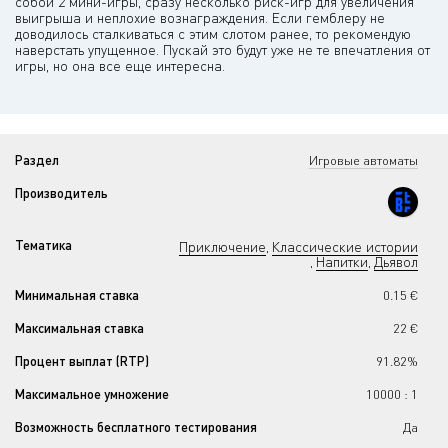
собой 2 мини-игры, сразу несколько риск-игр для увеличения
выигрыша и неплохие вознаграждения. Если гемблеру не
доводилось сталкиваться с этим слотом ранее, то рекомендую
наверстать упущенное. Пускай это будут уже не те впечатления от
игры, но она все еще интересна.
Раздел
Игровые автоматы
Производитель
Тематика
Приключение
Классические истории
,
Напитки
Дьявол
,
,
Минимальная ставка
0.15 €
Максимальная ставка
22 €
Процент выплат (RTP)
91.82%
Максимальное умножение
10000 : 1
Возможность бесплатного тестирования
Да