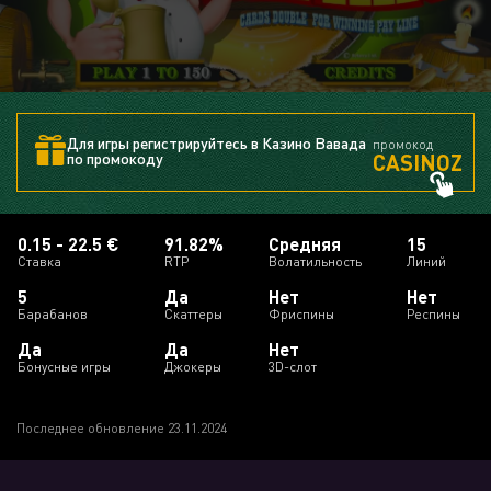
Для игры регистрируйтесь в Казино Вавада
промокод
CASINOZ
по промокоду
0.15 - 22.5 €
91.82%
Средняя
15
Ставка
RTP
Волатильность
Линий
5
Да
Нет
Нет
Барабанов
Скаттеры
Фриспины
Респины
Да
Да
Нет
Бонусные игры
Джокеры
3D-слот
Последнее обновление 23.11.2024