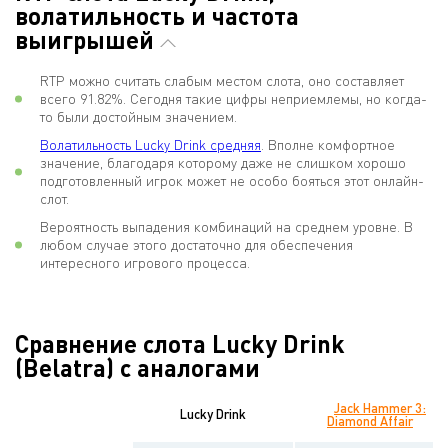
волатильность и частота
выигрышей
RTP можно считать слабым местом слота, оно составляет
всего 91.82%. Сегодня такие цифры неприемлемы, но когда-
то были достойным значением.
Волатильность Lucky Drink средняя
. Вполне комфортное
значение, благодаря которому даже не слишком хорошо
подготовленный игрок может не особо бояться этот онлайн-
слот.
Вероятность выпадения комбинаций на среднем уровне. В
любом случае этого достаточно для обеспечения
интересного игрового процесса.
Сравнение слота Lucky Drink
(Belatra) с аналогами
Jack Hammer 3:
Lucky Drink
Diamond Affair