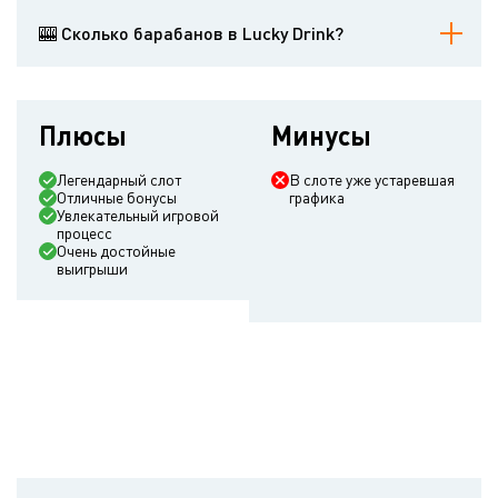
91.82%
🎰 Сколько барабанов в Lucky Drink?
В Чертях 5 барабанов
Плюсы
Минусы
Легендарный слот
В слоте уже устаревшая
Отличные бонусы
графика
Увлекательный игровой
процесс
Очень достойные
выигрыши