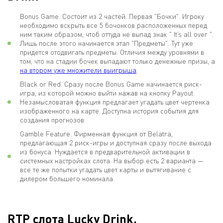
Bonus Game. Состоит из 2 частей. Первая "Бочки". Игроку
необходимо вскрыть все 5 бочонков расположенных перед
ним таким образом, чтоб оттуда не выпад знак " It’s all over ".
Лишь после этого начинается этап "Предметы". Тут уже
придется отодвигать предметы. Отличия между уровнями в
том, что на стадии бочек выпадают только денежные призы, а
на втором уже множители выигрыша
.
Black or Red. Сразу после Bonus Game начинается риск-
игра, из которой можно выйти нажав на кнопку Payout.
Незамысловатая функция предлагает угадать цвет чертенка
изображенного на карте. Доступна история события для
создания прогнозов.
Gamble Feature. Фирменная функция от Belatra,
предлагающая 2 риск-игры и доступная сразу после выхода
из бонуса. Нуждается в предварительной активации в
системных настройках слота. На выбор есть 2 варианта —
все те же попытки угадать цвет карты и вытягивание с
дилером большего номинала.
RTP слота Lucky Drink,