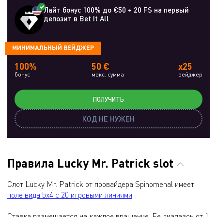
Лайт бонус 100% до €50 + 20 FS на первый
депозит в Bet It All
МИНИМАЛЬНЫЙ ВЕЙДЖЕР
100%
50 €
x25
бонус
макс. сумма
вейджер
ПОЛУЧИТЬ
КОД НЕ НУЖЕН
Правила Lucky Mr. Patrick slot
Слот Lucky Mr. Patrick от провайдера Spinomenal имеет
поле вида 5х4 с 20 игровыми линиями
.
Ставка размещается на каждое вращение. Ее диапазон от 1