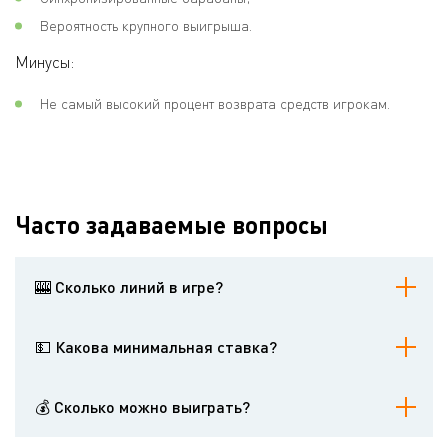
Вероятность крупного выигрыша.
Минусы:
Не самый высокий процент возврата средств игрокам.
Часто задаваемые вопросы
🎰 Сколько линий в игре?
В игре 20 линий.
💵 Какова минимальная ставка?
Минбет равен 1 центу.
💰 Сколько можно выиграть?
Максимальный выигрыш равен 1000 ставок.