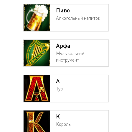
Пиво
Алкогольный напиток
Арфа
Музыкальный
инструмент
A
Туз
K
Король