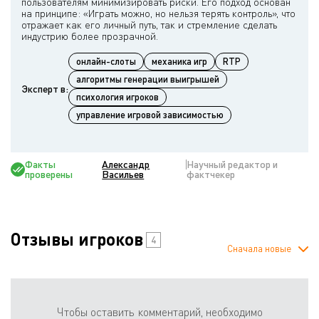
пользователям минимизировать риски. Его подход основан
на принципе: «Играть можно, но нельзя терять контроль», что
отражает как его личный путь, так и стремление сделать
онлайн-слоты
механика игр
RTP
алгоритмы генерации выигрышей
Эксперт в:
психология игроков
управление игровой зависимостью
Факты
Александр
Научный редактор и
проверены
Васильев
фактчекер
Отзывы игроков
4
Сначала новые
Чтобы оставить комментарий, необходимо