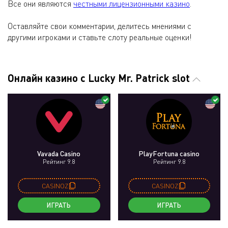
Все они являются
честными лицензионными казино
.
Оставляйте свои комментарии, делитесь мнениями с
другими игроками и ставьте слоту реальные оценки!
Онлайн казино с Lucky Mr. Patrick slot
Vavada Casino
PlayFortuna casino
Рейтинг 9.8
Рейтинг 9.8
CASINOZ
CASINOZ
ИГРАТЬ
ИГРАТЬ