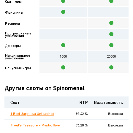
Cкаттеры
Фриспины
Респины
Прогрессивные
умножения
Джокеры
Максимальное
1000
20000
умножение
Бонусные игры
Другие слоты от Spinomenal
Слот
RTP
Волатильность
1 Reel Jarptitsa Unleashed
95.42 %
Высокая
Trout’s Treasure – Mystic River
96.20 %
Высокая