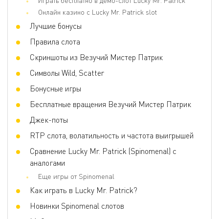
Играть бесплатно в демо-слот Lucky Mr. Patrick
Скаттер
Да
Онлайн казино с Lucky Mr. Patrick slot
Игра по равным шансам
Нет
Лучшие бонусы
Бонусные игры
Free Spins, Buy Feature, Synced Reels
Правила слота
Волатильность
Средняя
Скриншоты из Везучий Мистер Патрик
3D слот
Нет
Символы Wild, Scatter
Респины
Нет
Бонусные игры
Фриспины
Да
Бесплатные вращения Везучий Мистер Патрик
Прогрессивные умножения
Нет
Джек-поты
Ставка на линию
0.01 - 0.5
RTP слота, волатильность и частота выигрышей
Сравнение Lucky Mr. Patrick (Spinomenal) с
аналогами
Еще игры от Spinomenal
Как играть в Lucky Mr. Patrick?
Новинки Spinomenal слотов