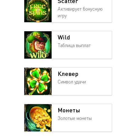
Scatter
Активирует бонусную
игру
Wild
Таблица выплат
Клевер
Символ удачи
Монеты
Золотые монеты