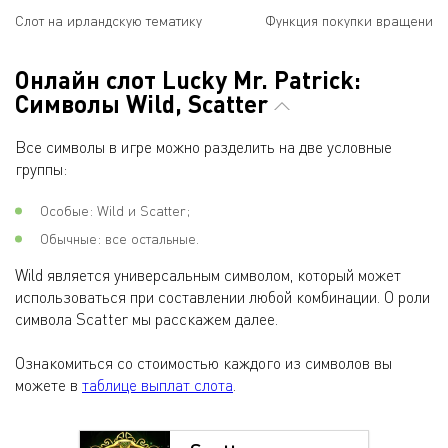
Слот на ирландскую тематику
Функция покупки вращений
Онлайн слот Lucky Mr. Patrick:
Символы Wild, Scatter
Все символы в игре можно разделить на две условные
группы:
Особые: Wild и Scatter;
Обычные: все остальные.
Wild является универсальным символом, который может
использоваться при составлении любой комбинации. О роли
символа Scatter мы расскажем далее.
Ознакомиться со стоимостью каждого из символов вы
можете в
таблице выплат слота
.