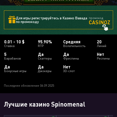
Для игры регистрируйтесь в Казино Вавада
промокод
CASINOZ
по промокоду
0.01 - 10 $
95.90%
Средняя
20
Ставка
RTP
Волатильность
Линий
5
Да
Да
Нет
Барабанов
Cкаттеры
Фриспины
Респины
Да
Да
Нет
Бонусные игры
Джокеры
3D-слот
Последнее обновление 06.09.2025
Лучшие казино Spinomenal