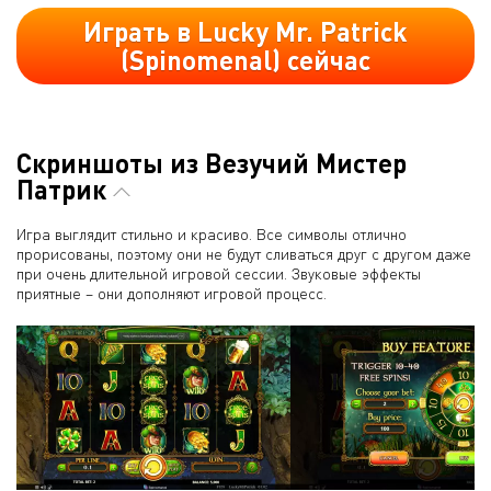
Играть в Lucky Mr. Patrick
(Spinomenal) сейчас
Скриншоты из Везучий Мистер
Патрик
Игра выглядит стильно и красиво. Все символы отлично
прорисованы, поэтому они не будут сливаться друг с другом даже
при очень длительной игровой сессии. Звуковые эффекты
приятные – они дополняют игровой процесс.