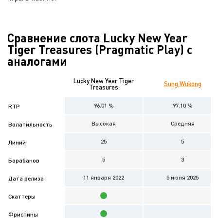
Сравнение слота Lucky New Year
Tiger Treasures (Pragmatic Play) с
аналогами
Lucky New Year Tiger
Sung Wukong
Treasures
96.01 %
97.10 %
RTP
Высокая
Средняя
Волатильность
25
5
Линий
5
3
Барабанов
11 января 2022
5 июня 2025
Дата релиза
Скаттеры
Фриспины