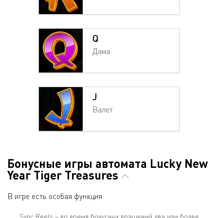
Q
Дама
J
Валет
Бонусные игры автомата Lucky New
Year Tiger Treasures
В игре есть особая функция:
Sync Reels – во время бонусных вращений два или более