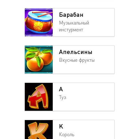
Барабан
Музыкальный
инстурмент
Апельсины
Вкусные фрукты
A
Туз
K
Король