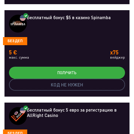
Бесплатный бонус $5 в казино Spinamba
БЕЗДЕП
5 €
x75
макс. сумма
вейджер
ПОЛУЧИТЬ
КОД НЕ НУЖЕН
Бесплатный бонус 5 евро за регистрацию в
AllRight Casino
БЕЗДЕП