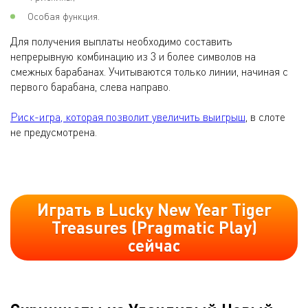
Особая функция.
Для получения выплаты необходимо составить
непрерывную комбинацию из 3 и более символов на
смежных барабанах. Учитываются только линии, начиная с
первого барабана, слева направо.
Риск-игра, которая позволит увеличить выигрыш
, в слоте
не предусмотрена.
Играть в Lucky New Year Tiger
Treasures (Pragmatic Play)
сейчас