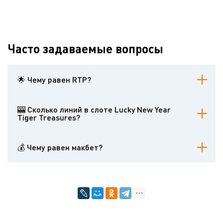
Часто задаваемые вопросы
🌟 Чему равен RTP?
RTP Lucky New Year Tiger Treasures равен 96.01%.
🎰 Сколько линий в слоте Lucky New Year
Tiger Treasures?
В игре 25 линий.
💰 Чему равен макбет?
Максимальная ставка равна 250 долларам.