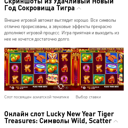
Скриншоты из Удачливый Новый
Год Сокровища Тигра
Внешне игровой автомат выглядит хорошо. Все символы
отлично прорисованы, а звуковые эффекты прекрасно
дополняют игровой процесс. Игра приятная и выходить из
нее не хочется достаточно долго.
Слот посвящен азиатской тематике
Выбор ставки
Онлайн слот Lucky New Year Tiger
Treasures: Символы Wild, Scatter