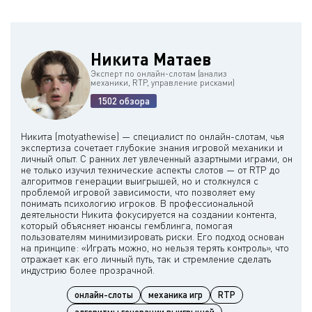
Никита Матаев
Эксперт по онлайн-слотам (анализ
механики, RTP, управление рисками)
1502 обзора
Никита (motyathewise) — специалист по онлайн-слотам, чья
экспертиза сочетает глубокие знания игровой механики и
личный опыт. С ранних лет увлеченный азартными играми, он
не только изучил технические аспекты слотов — от RTP до
алгоритмов генерации выигрышей, но и столкнулся с
проблемой игровой зависимости, что позволяет ему
понимать психологию игроков. В профессиональной
деятельности Никита фокусируется на создании контента,
который объясняет нюансы гемблинга, помогая
пользователям минимизировать риски. Его подход основан
на принципе: «Играть можно, но нельзя терять контроль», что
отражает как его личный путь, так и стремление сделать
онлайн-слоты
механика игр
RTP