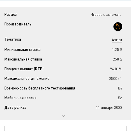
Раздел
Игровые автоматы
Производитель
Тематика
Азиат
Минимальная ставка
1.25 $
Максимальная ставка
250 $
Процент выплат (RTP)
96.01%
Максимальное умножение
2500 : 1
Возможность бесплатного тестирования
Да
Мобильная версия
Да
Дата релиза
11 января 2022
Прогрессивный джекпот
Нет
Количество барабанов
5