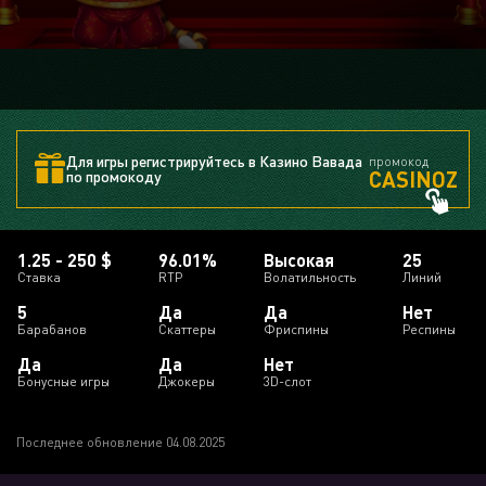
Для игры регистрируйтесь в Казино Вавада
промокод
CASINOZ
по промокоду
1.25 - 250 $
96.01%
Высокая
25
Ставка
RTP
Волатильность
Линий
5
Да
Да
Нет
Барабанов
Скаттеры
Фриспины
Респины
Да
Да
Нет
Бонусные игры
Джокеры
3D-слот
Последнее обновление 04.08.2025