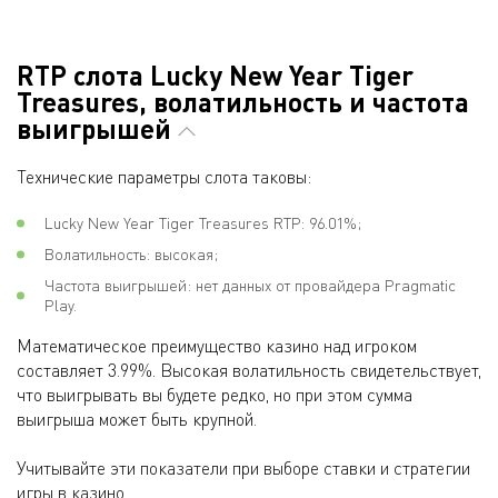
RTP слота Lucky New Year Tiger
Treasures, волатильность и частота
выигрышей
Технические параметры слота таковы:
Lucky New Year Tiger Treasures RTP: 96.01%;
Волатильность: высокая;
Частота выигрышей: нет данных от провайдера Pragmatic
Play.
Математическое преимущество казино над игроком
составляет 3.99%. Высокая волатильность свидетельствует,
что выигрывать вы будете редко, но при этом сумма
выигрыша может быть крупной.
Учитывайте эти показатели при выборе ставки и стратегии
игры в казино.