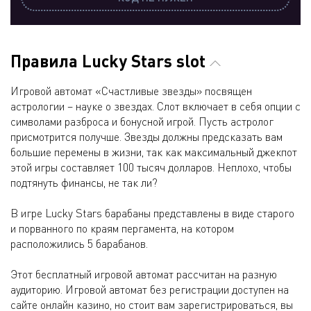
Правила Lucky Stars slot
Игровой автомат «Счастливые звезды» посвящен
астрологии – науке о звездах. Слот включает в себя опции с
символами разброса и бонусной игрой. Пусть астролог
присмотрится получше. Звезды должны предсказать вам
большие перемены в жизни, так как максимальный джекпот
этой игры составляет 100 тысяч долларов. Неплохо, чтобы
подтянуть финансы, не так ли?
В игре Lucky Stars барабаны представлены в виде старого
и порванного по краям пергамента, на котором
расположились 5 барабанов.
Этот бесплатный игровой автомат рассчитан на разную
аудиторию. Игровой автомат без регистрации доступен на
сайте онлайн казино, но стоит вам зарегистрироваться, вы