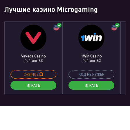
Лучшие казино Microgaming
Vavada Casino
1Win Casino
Рейтинг 9.8
Рейтинг 8.2
CASINOZ
КОД НЕ НУЖЕН
ИГРАТЬ
ИГРАТЬ