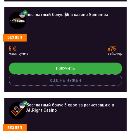
Бесплатный бонус $5 в казино Spinamba
БЕЗДЕП
5 €
x75
макс. сумма
вейджер
ПОЛУЧИТЬ
КОД НЕ НУЖЕН
Бесплатный бонус 5 евро за регистрацию в
AllRight Casino
БЕЗДЕП