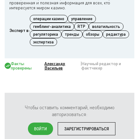
проверенная и полезная информация для всех, кто
операции казино
управление
гемблинг-аналитика
RTP
волатильность
Эксперт в:
регуляторика
тренды
обзоры
редактура
экспертиза
Факты
Александр
Научный редактор и
проверены
Васильев
фактчекер
Чтобы оставить комментарий, необходимо
авторизоваться:
ВОЙТИ
ЗАРЕГИСТРИРОВАТЬСЯ