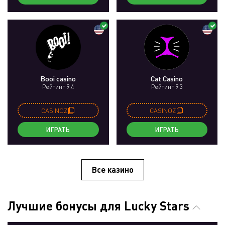
Booi casino
Cat Casino
Рейтинг 9.4
Рейтинг 9.3
CASINOZ
CASINOZ
ИГРАТЬ
ИГРАТЬ
Все казино
Лучшие бонусы для Lucky Stars