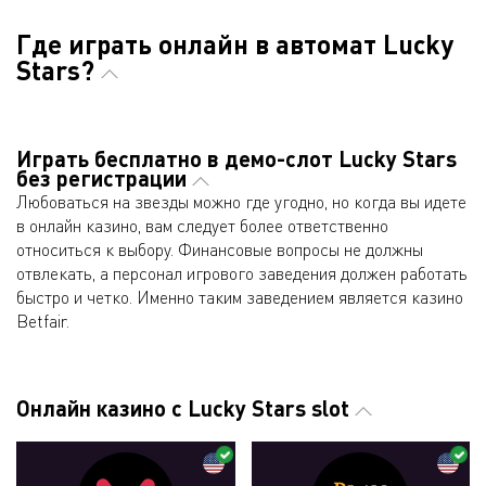
Где играть онлайн в автомат Lucky
Stars?
Играть бесплатно в демо-слот Lucky Stars
без регистрации
Любоваться на звезды можно где угодно, но когда вы идете
в онлайн казино, вам следует более ответственно
относиться к выбору. Финансовые вопросы не должны
отвлекать, а персонал игрового заведения должен работать
быстро и четко. Именно таким заведением является казино
Betfair.
Онлайн казино с Lucky Stars slot