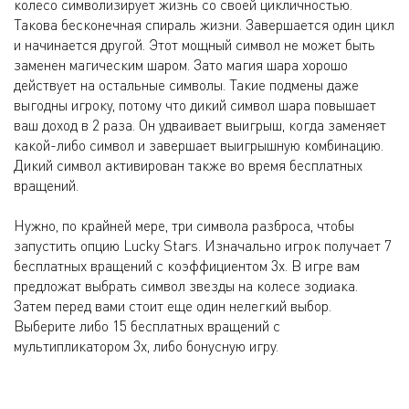
колесо символизирует жизнь со своей цикличностью.
Такова бесконечная спираль жизни. Завершается один цикл
и начинается другой. Этот мощный символ не может быть
заменен магическим шаром. Зато магия шара хорошо
действует на остальные символы. Такие подмены даже
выгодны игроку, потому что дикий символ шара повышает
ваш доход в 2 раза. Он удваивает выигрыш, когда заменяет
какой-либо символ и завершает выигрышную комбинацию.
Дикий символ активирован также во время бесплатных
вращений.
Нужно, по крайней мере, три символа разброса, чтобы
запустить опцию Lucky Stars. Изначально игрок получает 7
бесплатных вращений с коэффициентом 3х. В игре вам
предложат выбрать символ звезды на колесе зодиака.
Затем перед вами стоит еще один нелегкий выбор.
Выберите либо 15 бесплатных вращений с
мультипликатором 3x, либо бонусную игру.