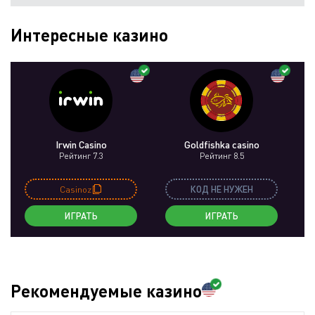
Интересные казино
Irwin Casino
Goldfishka casino
Рейтинг 7.3
Рейтинг 8.5
Casinoz
КОД НЕ НУЖЕН
ИГРАТЬ
ИГРАТЬ
Рекомендуемые казино