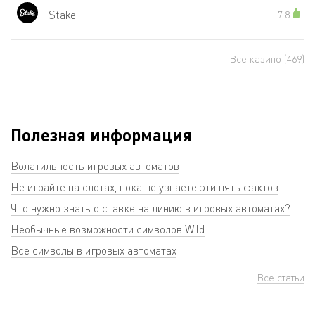
Stake
7.8
Все казино
(469)
Полезная информация
Волатильность игровых автоматов
Не играйте на слотах, пока не узнаете эти пять фактов
Что нужно знать о ставке на линию в игровых автоматах?
Необычные возможности символов Wild
Все символы в игровых автоматах
Все статьи