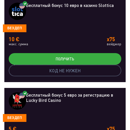
Бесплатный бонус 10 евро в казино Slottica
БЕЗДЕП
10 €
x75
макс. сумма
вейджер
ПОЛУЧИТЬ
КОД НЕ НУЖЕН
Бесплатный бонус 5 евро за регистрацию в
Lucky Bird Casino
БЕЗДЕП
5 €
x75