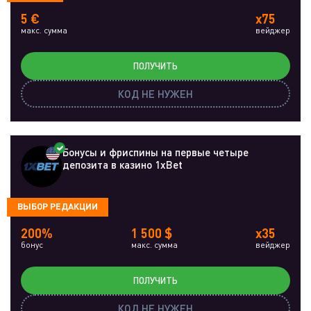
5 €
x75
макс. сумма
вейджер
ПОЛУЧИТЬ
КОД НЕ НУЖЕН
Бонусы и фриспины на первые четыре
депозита в казино 1xBet
ВЫБОР РЕДАКЦИИ
200%
1 500 $
x35
бонус
макс. сумма
вейджер
ПОЛУЧИТЬ
КОД НЕ НУЖЕН