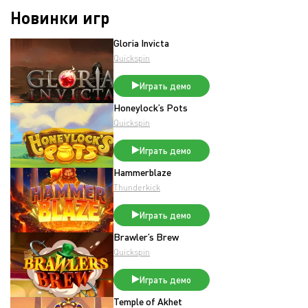
Новинки игр
Gloria Invicta
Quickspin
Играть демо
Honeylock’s Pots
Quickspin
Играть демо
Hammerblaze
Thunderkick
Играть демо
Brawler’s Brew
Quickspin
Играть демо
Temple of Akhet