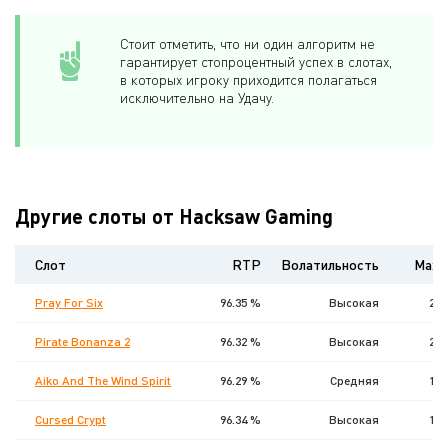
Стоит отметить, что ни один алгоритм не
гарантирует стопроцентный успех в слотах,
в которых игроку приходится полагаться
исключительно на Удачу.
Другие слоты от Hacksaw Gaming
Слот
RTP
Волатильность
Maxw
Pray For Six
96.35 %
Высокая
200
Pirate Bonanza 2
96.32 %
Высокая
200
Aiko And The Wind Spirit
96.29 %
Средняя
100
Cursed Crypt
96.34 %
Высокая
100