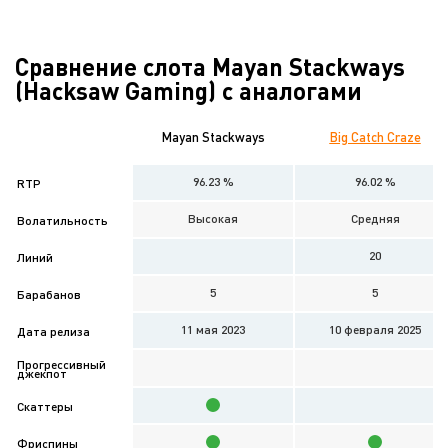
Сравнение слота Mayan Stackways
(Hacksaw Gaming) с аналогами
Mayan Stackways
Big Catch Craze
96.23 %
96.02 %
RTP
Высокая
Средняя
Волатильность
20
Линий
5
5
Барабанов
11 мая 2023
10 февраля 2025
Дата релиза
Прогрессивный
джекпот
Скаттеры
Фриспины