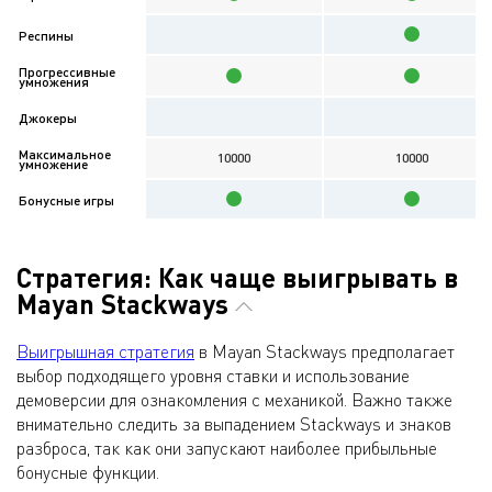
Респины
Прогрессивные
умножения
Джокеры
Максимальное
10000
10000
умножение
Бонусные игры
Стратегия: Как чаще выигрывать в
Mayan Stackways
Выигрышная стратегия
в Mayan Stackways предполагает
выбор подходящего уровня ставки и использование
демоверсии для ознакомления с механикой. Важно также
внимательно следить за выпадением Stackways и знаков
разброса, так как они запускают наиболее прибыльные
бонусные функции.