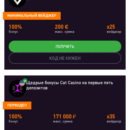
МИНИМАЛЬНЫЙ ВЕЙДЖЕР
100%
200 €
x25
бонус
макс. сумма
вейджер
ПОЛУЧИТЬ
КОД НЕ НУЖЕН
Щедрые бонусы Cat Casino на первые пять
депозитов
ПЕРВОДЕП
100%
171 000 ₽
x35
бонус
макс. сумма
вейджер