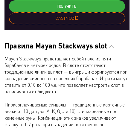
ПОЛУЧИТЬ
CASINOZ
Правила Mayan Stackways slot
Mayan Stackways представляет собой поле из пяти
барабанов и четырех рядов, В слоте отсутствуют
традиционные линии выплат — выигрыши формируются при
совпадении символов на соседних барабанах. Игроки могут
ставить от 0,10 до 100 у.е, что позволяет настроить слот в
зависимости от бюджета.
Низкооплачиваемые символы — традиционные карточные
знаки от 10 до туза (A, K, Q, J и 10), стилизованные под
каменные руны. Комбинации этих знаков увеличивают
ставку от 0,7 раза при выпадении пяти символов.