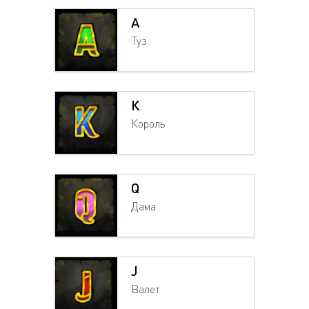
А
Туз
К
Король
Q
Дама
J
Валет