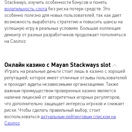
Stackways, изучить особенности бонусов и понять
волатильность слота
без риска потери средств. Это
особенно полезно для новых пользователей, так как дает
возможность выработать стратегию и повысить шансы на
успешную игру в реальных условиях. Большая коллекция
демоигр от разных разработчиков продолжает пополняться
на Casinoz.
Онлайн казино с Mayan Stackways slot
Играть на реальные деньги стоит лишь в казино с хорошей
репутацией, которое имеет отличные отзывы пользователей
и проходит аудиты независимыми организациями. Также
важным преимуществом проверенных казино является
наличие лицензий от авторитетных игорных регуляторов,
что дополнительно защищает интересы игроков и снижает
риски. Чтобы сделать правильный выбор, стоит
воспользоваться
актуальным рейтинговым списком на
Casinoz
.