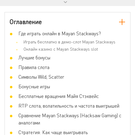
Прогрессивный джекпот
Нет
Количество барабанов
5
Оглавление
Джокеры
Нет
Скаттер
Где играть онлайн в Mayan Stackways?
Да
Играть бесплатно в демо-слот Mayan Stackways
Игра по равным шансам
Нет
Онлайн казино с Mayan Stackways slot
Бонусные игры
Free Spins, Stacked Symbols, Multiplier,
Coin Collector, Stacked Wins, Coin Bonus,
Лучшие бонусы
Buy Feature, Stackways
Правила слота
Волатильность
Высокая
Символы Wild, Scatter
3D слот
Да
Бонусные игры
Респины
Нет
Бесплатные вращения Майя Стэквейс
Фриспины
Да
RTP слота, волатильность и частота выигрышей
Прогрессивные умножения
Да
Сравнение Mayan Stackways (Hacksaw Gaming) с
аналогами
Стратегия: Как чаще выигрывать