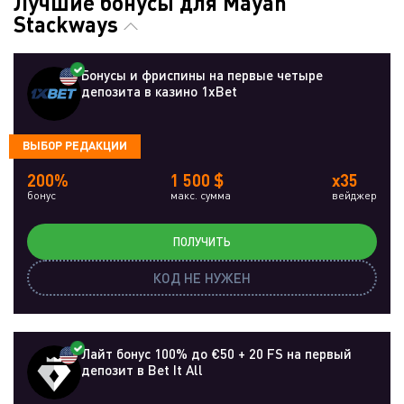
Лучшие бонусы для Mayan
Stackways
Бонусы и фриспины на первые четыре
депозита в казино 1xBet
ВЫБОР РЕДАКЦИИ
200%
1 500 $
x35
бонус
макс. сумма
вейджер
ПОЛУЧИТЬ
КОД НЕ НУЖЕН
Лайт бонус 100% до €50 + 20 FS на первый
депозит в Bet It All