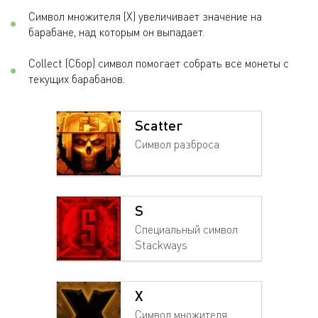
Символ множителя (X) увеличивает значение на
барабане, над которым он выпадает.
Collect (Сбор) символ помогает собрать все монеты с
текущих барабанов.
Scatter
Символ разброса
S
Специальный символ
Stackways
Х
Символ множителя