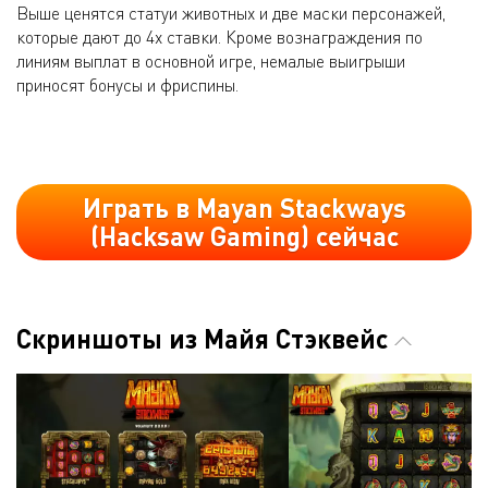
Выше ценятся статуи животных и две маски персонажей,
которые дают до 4x ставки. Кроме вознаграждения по
линиям выплат в основной игре, немалые выигрыши
приносят бонусы и фриспины.
Играть в Mayan Stackways
(Hacksaw Gaming) сейчас
Скриншоты из Майя Стэквейс