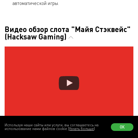
автоматической игры.
Видео обзор слота "Майя Стэквейс"
(Hacksaw Gaming)
Используя наши сайты или услуги, вы соглашаетесь на
ОК
использование нами файлов cookie
(Узнать больше)
Новинки Hacksaw Gaming слотов