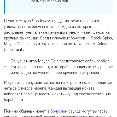
возможных вариантов.
В слоте Mayan Stackways предусмотрено несколько
увлекательных бонусных игр, каждая из которых
раскрывает уникальные механики и увеличивает шансы на
крупные выигрыши. Среди ключевых бонусов — Stack Spins,
Mayan Gold Bonus и эксклюзивная возможность A Golden
Opportunity.
Бонусная игра Mayan Gold представляет собой особую
функцию сбора монет, в которой накапливаются древние
монеты для получения более крупных выигрышей.
Mayan Gold запускается, когда на игровом поле появляется
четыре символа черепа. Каждая выпавшая монета
добавляет свою ценность к счетчику над соответствующим
барабаном.
Помимо обычных монет, в
бонусном раунде
могут выпасть
символы множителей, которые умножают текущее значение