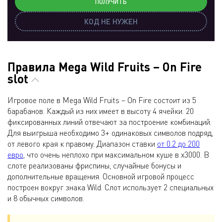
ПОЛУЧИТЬ
КОД НЕ НУЖЕН
Правила Mega Wild Fruits – On Fire
slot
Игровое поле в Mega Wild Fruits – On Fire состоит из 5
барабанов. Каждый из них имеет в высоту 4 ячейки. 20
фиксированных линий отвечают за построение комбинаций.
Для выигрыша необходимо 3+ одинаковых символов подряд,
от левого края к правому. Диапазон ставки
от 0.2 до 200
евро
, что очень неплохо при максимальном куше в х3000. В
слоте реализованы фриспины, случайные бонусы и
дополнительные вращения. Основной игровой процесс
построен вокруг знака Wild. Слот использует 2 специальных
и 8 обычных символов.