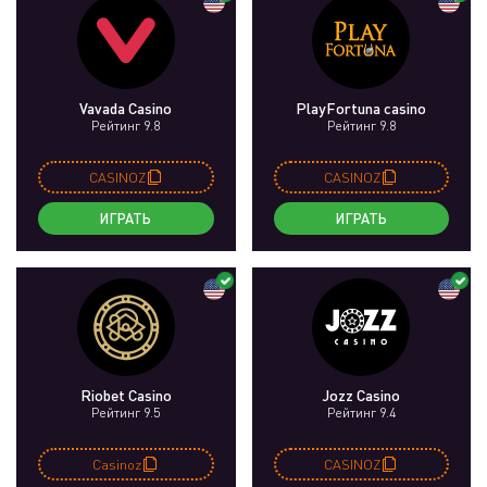
Vavada Casino
PlayFortuna casino
Рейтинг 9.8
Рейтинг 9.8
CASINOZ
CASINOZ
ИГРАТЬ
ИГРАТЬ
Riobet Casino
Jozz Casino
Рейтинг 9.5
Рейтинг 9.4
Casinoz
CASINOZ