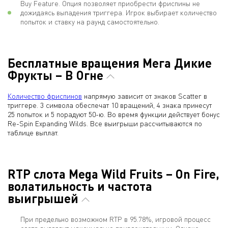
Buy Feature. Опция позволяет приобрести фриспины не
дожидаясь выпадения триггера. Игрок выбирает количество
попыток и ставку на раунд самостоятельно.
Бесплатные вращения Мега Дикие
Фрукты – В Огне
Количество фриспинов
напрямую зависит от знаков Scatter в
триггере. 3 символа обеспечат 10 вращений, 4 знака принесут
25 попыток и 5 порадуют 50-ю. Во время функции действует бонус
Re-Spin Expanding Wilds. Все выигрыши рассчитываются по
таблице выплат.
RTP слота Mega Wild Fruits – On Fire,
волатильность и частота
выигрышей
При предельно возможном RTP в 95.78%, игровой процесс