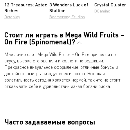
12 Treasures: Aztec
3 Wonders Luck of
Crystal Clusters
Riches
Stallion
BGaming
Octoplay
Boomerang Studios
Стоит ли играть в Mega Wild Fruits –
On Fire (Spinomenal)?
Мне лично слот Mega Wild Fruits – On Fire пришелся по
вкусу, высоко его оценили и коллеги по редакции.
Прекрасное визуальное оформление, отличные бонусы и
достойные выигрыши ждут всех игроков. Высокая
волатильность сегодня является нормой, так что не стоит
отказывать себе в удовольствии из-за боязни риска.
Часто задаваемые вопросы