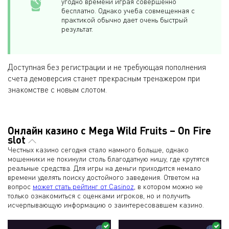
угодно времени играя совершенно
бесплатно. Однако учеба совмещенная с
практикой обычно дает очень быстрый
результат.
Доступная без регистрации и не требующая пополнения
счета демоверсия станет прекрасным тренажером при
знакомстве с новым слотом.
Онлайн казино с Mega Wild Fruits – On Fire
slot
Честных казино сегодня стало намного больше, однако
мошенники не покинули столь благодатную нишу, где крутятся
реальные средства. Для игры на деньги приходится немало
времени уделять поиску достойного заведения. Ответом на
вопрос
может стать рейтинг от Casinoz
, в котором можно не
только ознакомиться с оценками игроков, но и получить
исчерпывающую информацию о заинтересовавшем казино.