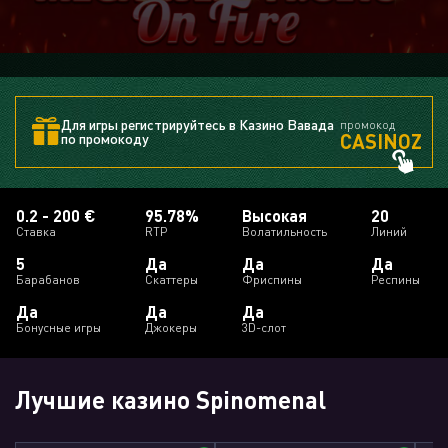
Для игры регистрируйтесь в Казино Вавада
промокод
CASINOZ
по промокоду
0.2 - 200 €
95.78%
Высокая
20
Ставка
RTP
Волатильность
Линий
5
Да
Да
Да
Барабанов
Скаттеры
Фриспины
Респины
Да
Да
Да
Бонусные игры
Джокеры
3D-слот
Лучшие казино Spinomenal