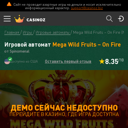
Сайт не проводит азартные игры на деньги и носит исключительно
информационный характер.
support@casinoz.biz
Главная
Игры
Игровые автоматы
Mega Wild Fruits – On Fire (М
Игровой автомат
Mega Wild Fruits – On Fire
от Spinomenal
8.35
/10
Оставить первый отзыв
Доступно из США
ДЕМО СЕЙЧАС НЕДОСТУПНО
ПЕРЕЙДИТЕ В КАЗИНО, ГДЕ ИГРА ДОСТУПНА