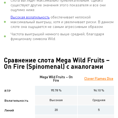
слота выглядит максимально привлекательным. Однако
существуют другие значения этого показателя и все они
ощутимо ниже.
Высокая волатильность
обеспечивает неплохой
максимальный выигрыш, хотя и увеличивает риски. В данном
слоте она ощущается не самым агрессивным образом.
Частота выигрышей немного выше средней, благодаря
функционалу символа Wild.
Сравнение слота Mega Wild Fruits –
On Fire (Spinomenal) с аналогами
Mega Wild Fruits – On
Clover Flames Dice
Fire
95.78 %
96.10 %
RTP
Высокая
Средняя
Волатильность
20
5
Линий