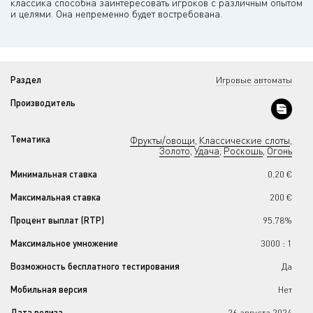
классика способна заинтересовать игроков с различным опытом
и целями. Она непременно будет востребована.
Раздел
Игровые автоматы
Производитель
Тематика
Фрукты/овощи
Классические слоты
,
,
Золото
Удача
Роскошь
Огонь
,
,
,
Минимальная ставка
0.20 €
Максимальная ставка
200 €
Процент выплат (RTP)
95.78%
Максимальное умножение
3000 : 1
Возможность бесплатного тестирования
Да
Мобильная версия
Нет
Дата релиза
26 августа 2024