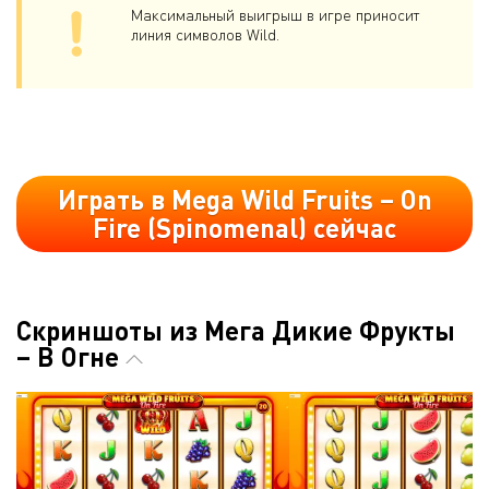
Максимальный выигрыш в игре приносит
линия символов Wild.
Играть в Mega Wild Fruits – On
Fire (Spinomenal) сейчас
Скриншоты из Мега Дикие Фрукты
– В Огне