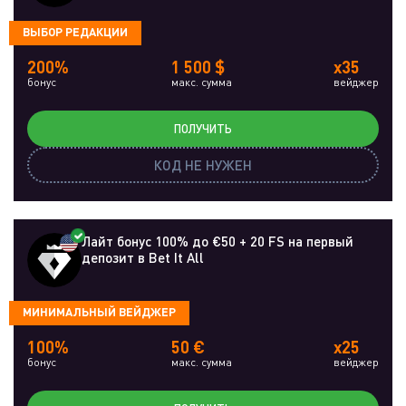
ВЫБОР РЕДАКЦИИ
200%
1 500 $
x35
бонус
макс. сумма
вейджер
ПОЛУЧИТЬ
КОД НЕ НУЖЕН
Лайт бонус 100% до €50 + 20 FS на первый
депозит в Bet It All
МИНИМАЛЬНЫЙ ВЕЙДЖЕР
100%
50 €
x25
бонус
макс. сумма
вейджер