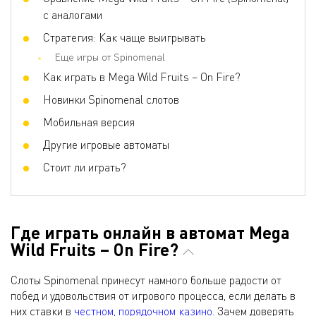
с аналогами
Стратегия: Как чаще выигрывать
Еще игры от Spinomenal
Как играть в Mega Wild Fruits – On Fire?
Новинки Spinomenal слотов
Мобильная версия
Другие игровые автоматы
Стоит ли играть?
Где играть онлайн в автомат Mega
Wild Fruits – On Fire?
Слоты Spinomenal принесут намного больше радости от
побед и удовольствия от игрового процесса, если делать в
них ставки в
честном, порядочном казино
. Зачем доверять