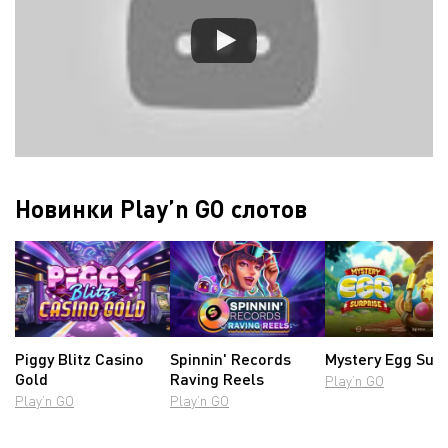
Новинки Play’n GO слотов
Piggy Blitz Casino
Spinnin' Records
Mystery Egg Surp
Gold
Raving Reels
Play’n GO
Play’n GO
Play’n GO