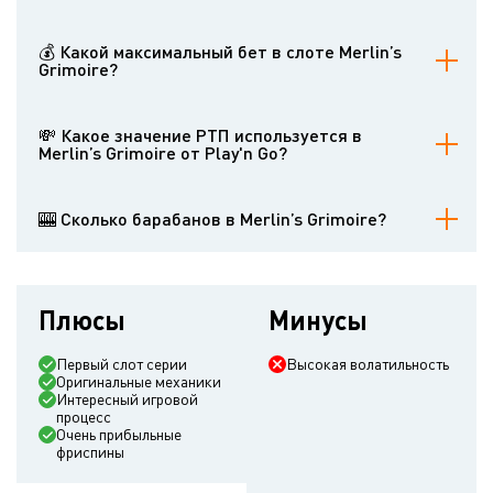
х35000 от ставки
💰 Какой максимальный бет в слоте Merlin’s
Grimoire?
Стандартные 100 у.е.
💸 Какое значение РТП используется в
Merlin’s Grimoire от Play'n Go?
94.2% в большинстве случаев
🎰 Сколько барабанов в Merlin’s Grimoire?
5 барабанов
Плюсы
Минусы
Первый слот серии
Высокая волатильность
Оригинальные механики
Интересный игровой
процесс
Очень прибыльные
фриспины