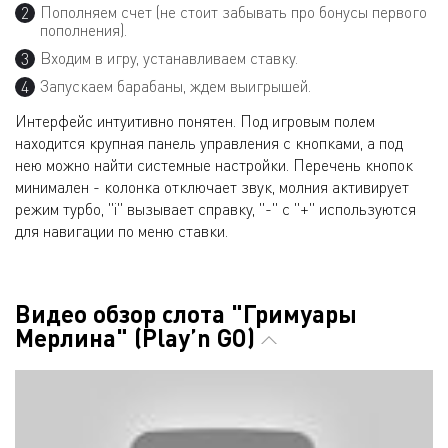
Пополняем счет (не стоит забывать про бонусы первого
пополнения).
Входим в игру, устанавливаем ставку.
Запускаем барабаны, ждем выигрышей.
Интерфейс интуитивно понятен. Под игровым полем
находится крупная панель управления с кнопками, а под
нею можно найти системные настройки. Перечень кнопок
минимален - колонка отключает звук, молния активирует
режим турбо, "i" вызывает справку, "-" c "+" используются
для навигации по меню ставки.
Видео обзор слота "Гримуары
Мерлина" (Play’n GO)