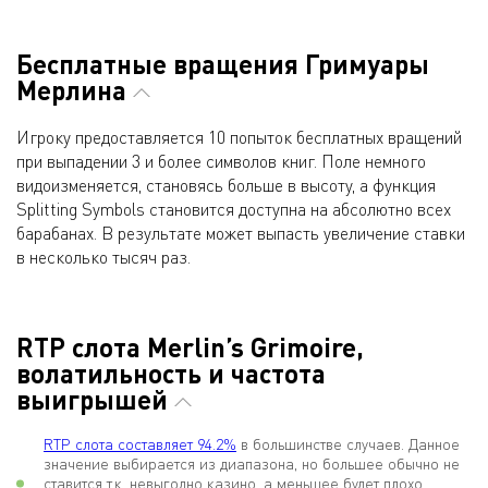
Бесплатные вращения Гримуары
Мерлина
Игроку предоставляется 10 попыток бесплатных вращений
при выпадении 3 и более символов книг. Поле немного
видоизменяется, становясь больше в высоту, а функция
Splitting Symbols становится доступна на абсолютно всех
барабанах. В результате может выпасть увеличение ставки
в несколько тысяч раз.
RTP слота Merlin’s Grimoire,
волатильность и частота
выигрышей
RTP слота составляет 94.2%
в большинстве случаев. Данное
значение выбирается из диапазона, но большее обычно не
ставится т.к. невыгодно казино, а меньшее будет плохо