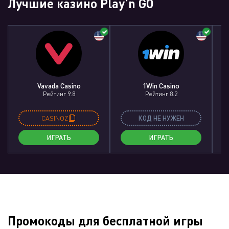
Лучшие казино Play’n GO
Vavada Casino
1Win Casino
Рейтинг 9.8
Рейтинг 8.2
CASINOZ
КОД НЕ НУЖЕН
ИГРАТЬ
ИГРАТЬ
Промокоды для бесплатной игры