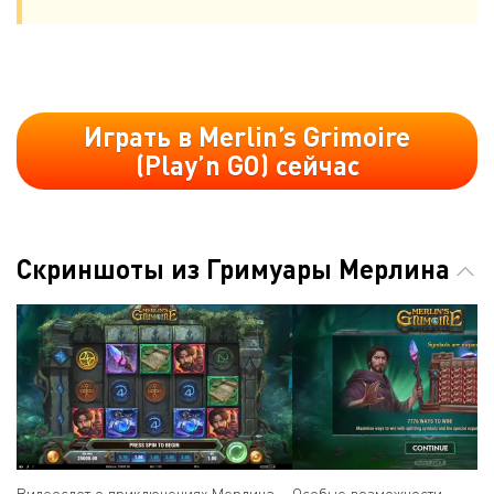
Играть в Merlin’s Grimoire
(Play’n GO) сейчас
Скриншоты из Гримуары Мерлина
Видеослот о приключениях Мерлина
Особые возможности