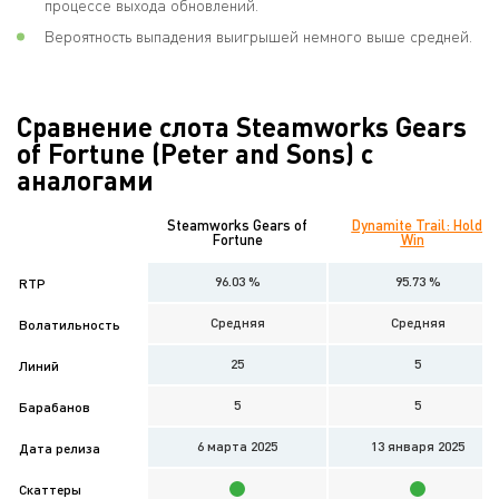
процессе выхода обновлений.
Вероятность выпадения выигрышей немного выше средней.
Сравнение слота Steamworks Gears
of Fortune (Peter and Sons) с
аналогами
Steamworks Gears of
Dynamite Trail: Hold &
Fortune
Win
96.03 %
95.73 %
RTP
Средняя
Средняя
Волатильность
25
5
Линий
5
5
Барабанов
6 мартa 2025
13 января 2025
Дата релиза
Cкаттеры