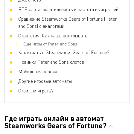
Фриспины
Нет
RTP слота, волатильность и частота выигрышей
Прогрессивные умножения
Да
Сравнение Steamworks Gears of Fortune (Peter
and Sons) с аналогами
Стратегия: Как чаще выигрывать
Еще игры от Peter and Sons
Как играть в Steamworks Gears of Fortune?
Новинки Peter and Sons слотов
Мобильная версия
Другие игровые автоматы
Стоит ли играть?
Где играть онлайн в автомат
Steamworks Gears of Fortune?