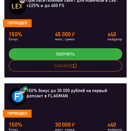
Пригласительный пакет для новичков в Lex:
+225% и до 400 FS
ПЕРВОДЕП
150%
45 000 ₽
x40
бонус
макс. сумма
вейджер
ПОЛУЧИТЬ
CASINOZ
150% бонус до 30 000 рублей на первый
депозит в FLAGMAN
ПЕРВОДЕП
150%
30 000 ₽
x40
бонус
макс. сумма
вейджер