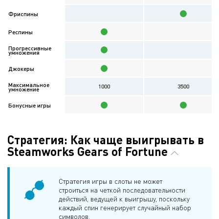
Фриспины
Респины
Прогрессивные
умножения
Джокеры
Максимальное
1000
3500
умножение
Бонусные игры
Стратегия: Как чаще выигрывать в
Steamworks Gears of Fortune
Стратегия игры в слоты не может
строиться на четкой последовательности
действий, ведущей к выигрышу, поскольку
каждый спин генерирует случайный набор
символов.