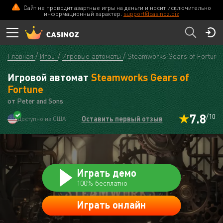
Сайт не проводит азартные игры на деньги и носит исключительно
CASINOZ
ПЕРЕЙТИ
информационный характер.
support@casinoz.biz
Главная
Игры
Игровые автоматы
Steamworks Gears of Fortune
Игровой автомат
Steamworks Gears of
Fortune
от Peter and Sons
7.8
/10
Оставить первый отзыв
Доступно из США
Играть демо
100% бесплатно
Играть онлайн