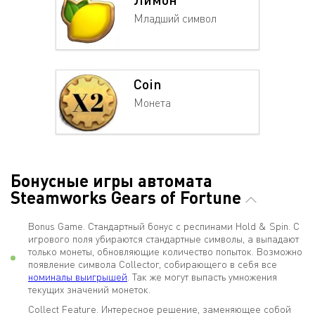
Младший символ
Coin
Монета
Бонусные игры автомата
Steamworks Gears of Fortune
Bonus Game. Стандартный бонус с респинами Hold & Spin. С
игрового поля убираются стандартные символы, а выпадают
только монеты, обновляющие количество попыток. Возможно
появление символа Collector, собирающего в себя все
номиналы выигрышей
. Так же могут выпасть умножения
текущих значений монеток.
Collect Feature. Интересное решение, заменяющее собой