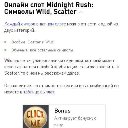
Онлайн слот Midnight Rush:
Символы Wild, Scatter
Каждый символ в данном слоте
можно отнести к одной из
двух категорий:
Особые: Scatter и Wild;
Обычные: все остальные символы.
Wild является универсальным символом, который может
использоваться в любой комбинации. Если же говорить от
Scatter, то о нем мы расскажем далее.
Ознакомиться со стоимостью тех или иных комбинаций вы
можете в
таблице выплат
.
Bonus
Активирует бонусную
игру