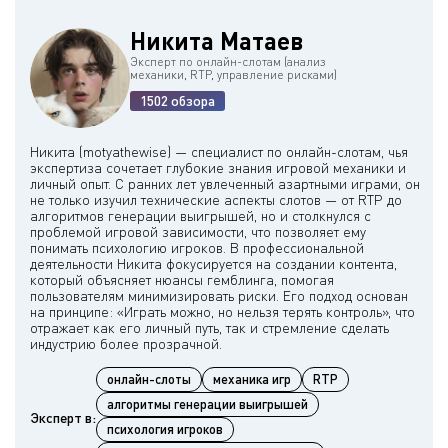
Никита Матаев
Эксперт по онлайн-слотам (анализ
механики, RTP, управление рисками)
1502 обзора
Никита (motyathewise) — специалист по онлайн-слотам, чья
экспертиза сочетает глубокие знания игровой механики и
личный опыт. С ранних лет увлеченный азартными играми, он
не только изучил технические аспекты слотов — от RTP до
алгоритмов генерации выигрышей, но и столкнулся с
проблемой игровой зависимости, что позволяет ему
понимать психологию игроков. В профессиональной
деятельности Никита фокусируется на создании контента,
который объясняет нюансы гемблинга, помогая
пользователям минимизировать риски. Его подход основан
на принципе: «Играть можно, но нельзя терять контроль», что
отражает как его личный путь, так и стремление сделать
онлайн-слоты
механика игр
RTP
алгоритмы генерации выигрышей
Эксперт в:
психология игроков