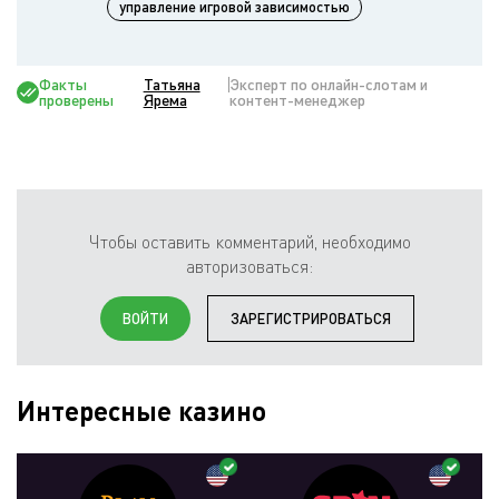
управление игровой зависимостью
Факты
Татьяна
Эксперт по онлайн-слотам и
проверены
Ярема
контент-менеджер
Чтобы оставить комментарий, необходимо
авторизоваться:
ВОЙТИ
ЗАРЕГИСТРИРОВАТЬСЯ
Интересные казино