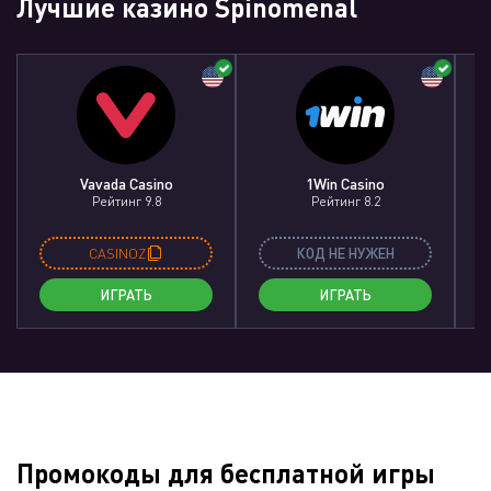
Лучшие казино Spinomenal
Vavada Casino
1Win Casino
Рейтинг 9.8
Рейтинг 8.2
CASINOZ
КОД НЕ НУЖЕН
ИГРАТЬ
ИГРАТЬ
Промокоды для бесплатной игры