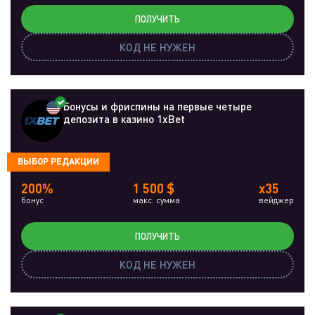
ПОЛУЧИТЬ
КОД НЕ НУЖЕН
Бонусы и фриспины на первые четыре
депозита в казино 1xBet
ВЫБОР РЕДАКЦИИ
200%
1 500 $
x35
бонус
макс. сумма
вейджер
ПОЛУЧИТЬ
КОД НЕ НУЖЕН