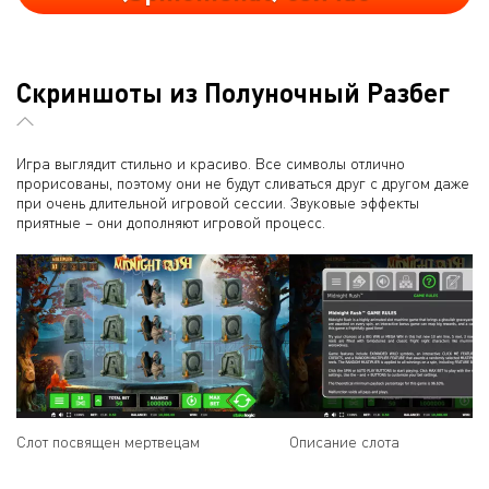
Скриншоты из Полуночный Разбег
Игра выглядит стильно и красиво. Все символы отлично
прорисованы, поэтому они не будут сливаться друг с другом даже
при очень длительной игровой сессии. Звуковые эффекты
приятные – они дополняют игровой процесс.
Слот посвящен мертвецам
Описание слота