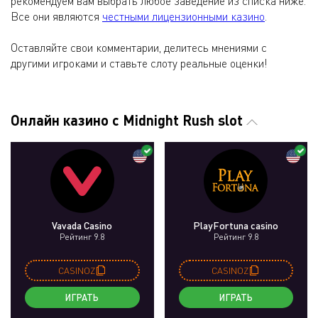
рекомендуем вам выбрать любое заведение из списка ниже.
Все они являются
честными лицензионными казино
.
Оставляйте свои комментарии, делитесь мнениями с
другими игроками и ставьте слоту реальные оценки!
Онлайн казино с Midnight Rush slot
Vavada Casino
PlayFortuna casino
Рейтинг 9.8
Рейтинг 9.8
CASINOZ
CASINOZ
ИГРАТЬ
ИГРАТЬ