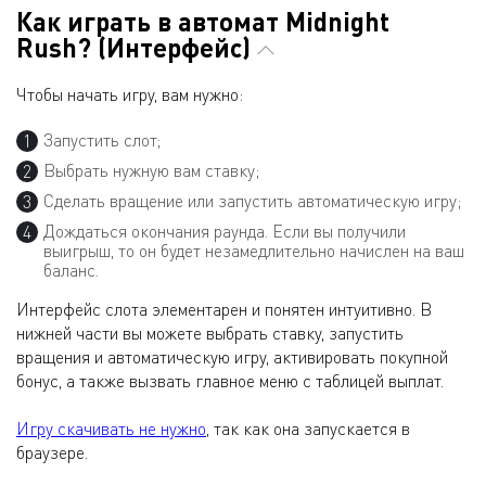
Как играть в автомат Midnight
Rush? (Интерфейс)
Чтобы начать игру, вам нужно:
Запустить слот;
Выбрать нужную вам ставку;
Сделать вращение или запустить автоматическую игру;
Дождаться окончания раунда. Если вы получили
выигрыш, то он будет незамедлительно начислен на ваш
баланс.
Интерфейс слота элементарен и понятен интуитивно. В
нижней части вы можете выбрать ставку, запустить
вращения и автоматическую игру, активировать покупной
бонус, а также вызвать главное меню с таблицей выплат.
Игру скачивать не нужно
, так как она запускается в
браузере.