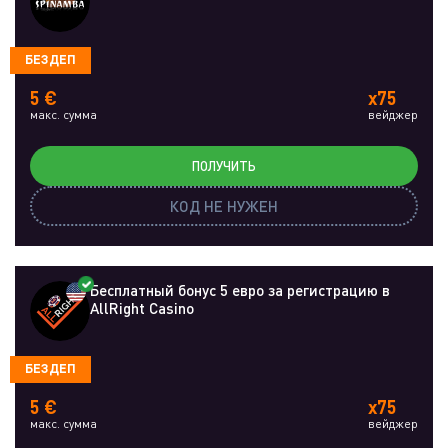
БЕЗДЕП
5 €
x75
макс. сумма
вейджер
ПОЛУЧИТЬ
КОД НЕ НУЖЕН
Бесплатный бонус 5 евро за регистрацию в
AllRight Casino
БЕЗДЕП
5 €
x75
макс. сумма
вейджер