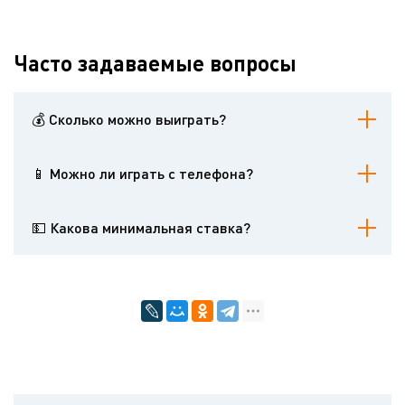
Часто задаваемые вопросы
💰 Сколько можно выиграть?
Максимальный выигрыш равен 2400 ставкам.
📱 Можно ли играть с телефона?
Да, слот имеет мобильную версию.
💵 Какова минимальная ставка?
Минбет равен 10 центам.