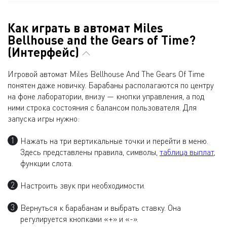
Как играть в автомат Miles
Bellhouse and the Gears of Time?
(Интерфейс)
Игровой автомат Miles Bellhouse And The Gears Of Time
понятен даже новичку. Барабаны располагаются по центру
на фоне лаборатории, внизу — кнопки управления, а под
ними строка состояния с балансом пользователя. Для
запуска игры нужно:
Нажать на три вертикальные точки и перейти в меню.
Здесь представлены правила, символы,
таблица выплат
,
функции слота.
Настроить звук при необходимости.
Вернуться к барабанам и выбрать ставку. Она
регулируется кнопками «+» и «-».