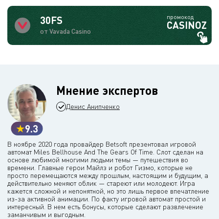
промокод
30FS
CASINOZ
от Vavada Casino
Мнение экспертов
Денис Анипченко
9.3
В ноябре 2020 года провайдер Betsoft презентовал игровой
автомат Miles Bellhouse And The Gears Of Time. Слот сделан на
основе любимой многими людьми темы — путешествия во
времени. Главные герои Майлз и робот Гизмо, которые не
просто перемещаются между прошлым, настоящим и будущим, а
действительно меняют облик — стареют или молодеют. Игра
кажется сложной и непонятной, но это лишь первое впечатление
из-за активной анимации. По факту игровой автомат простой и
интересный. В нем есть бонусы, которые сделают развлечение
заманчивым и выгодным.