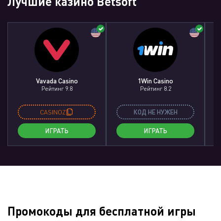
Лучшие казино Betsoft
Vavada Casino
1Win Casino
Рейтинг 9.8
Рейтинг 8.2
CASINOZ
КОД НЕ НУЖЕН
ИГРАТЬ
ИГРАТЬ
Промокоды для бесплатной игры