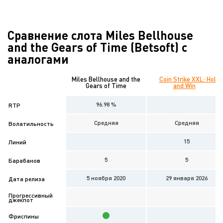
Сравнение слота Miles Bellhouse
and the Gears of Time (Betsoft) с
аналогами
Miles Bellhouse and the
Coin Strike XXL: Hold
Gears of Time
and Win
96.98 %
RTP
Средняя
Средняя
Волатильность
15
Линий
5
5
Барабанов
5 ноября 2020
29 января 2026
Дата релиза
Прогрессивный
джекпот
Фриспины