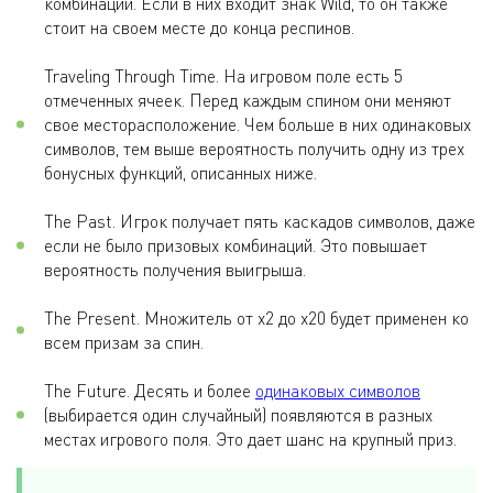
комбинации. Если в них входит знак Wild, то он также
стоит на своем месте до конца респинов.
Traveling Through Time. На игровом поле есть 5
отмеченных ячеек. Перед каждым спином они меняют
свое месторасположение. Чем больше в них одинаковых
символов, тем выше вероятность получить одну из трех
бонусных функций, описанных ниже.
The Past. Игрок получает пять каскадов символов, даже
если не было призовых комбинаций. Это повышает
вероятность получения выигрыша.
The Present. Множитель от х2 до х20 будет применен ко
всем призам за спин.
The Future. Десять и более
одинаковых символов
(выбирается один случайный) появляются в разных
местах игрового поля. Это дает шанс на крупный приз.