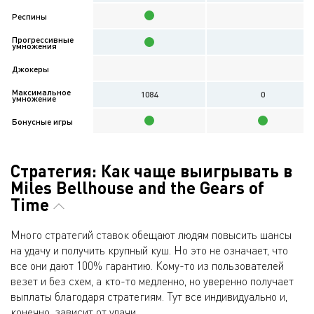
Респины
Прогрессивные
умножения
Джокеры
Максимальное
1084
0
умножение
Бонусные игры
Стратегия: Как чаще выигрывать в
Miles Bellhouse and the Gears of
Time
Много стратегий ставок обещают людям повысить шансы
на удачу и получить крупный куш. Но это не означает, что
все они дают 100% гарантию. Кому-то из пользователей
везет и без схем, а кто-то медленно, но уверенно получает
выплаты благодаря стратегиям. Тут все индивидуально и,
конечно, зависит от удачи.