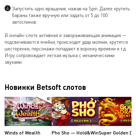
Запустить одно вращение, нажав на Spin. Далее крутить
бараны также вручную или задать от 5 до 100
автоспинов.
В онлайн-слоте активная и завораживающая анимация —
подсвечиваются ячейки, происходит удар молнии, крутятся
шестеренки, персонажи попадают в воронку времени и т.д.
Игру сопровождает легкая музыка с механическими
звуками.
Новинки Betsoft слотов
Winds of Wealth
Pho Sho — Hold&Win
Super Golden Dr