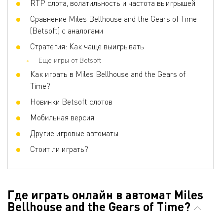
RTP слота, волатильность и частота выигрышей
Сравнение Miles Bellhouse and the Gears of Time
(Betsoft) с аналогами
Стратегия: Как чаще выигрывать
Еще игры от Betsoft
Как играть в Miles Bellhouse and the Gears of
Time?
Новинки Betsoft слотов
Мобильная версия
Другие игровые автоматы
Стоит ли играть?
Где играть онлайн в автомат Miles
Bellhouse and the Gears of Time?