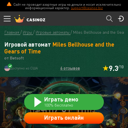
Сайт не проводит азартные игры на деньги и носит исключительно
CASINOZ
ПЕРЕЙТИ
информационный характер.
support@casinoz.biz
Главная
Игры
Игровые автоматы
Miles Bellhouse and the Gear
Игровой автомат
Miles Bellhouse and the
Gears of Time
от Betsoft
9.3
/10
6 отзывов
Доступно из США
Играть демо
100% бесплатно
Играть онлайн