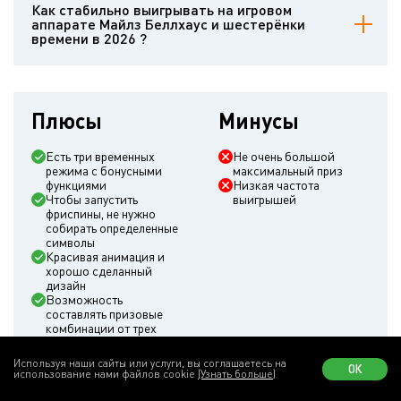
вариацию. Она стабильно действует на новых и старых девайсах.
Как стабильно выигрывать на игровом
Интерфейс мобильного автомата разработан для сенсорных
аппарате Майлз Беллхаус и шестерёнки
экранов, а правила игры остаются прежними.
времени в 2026 ?
Слоты основаны на генераторе случайных чисел, одобренном
надёжными независимыми аудиторскими органами. Результаты
спинов не получится угадать. Вы можете подключить алгоритмы
Плюсы
Минусы
ставок, но повысить возврат игроку с их помощью невозможно.
Результ будет зависеть от везения. Информация о возврате
игроку, волатильности и выплатах содержится в обзорных статьях
Есть три временных
Не очень большой
на сайте Casinoz.
режима с бонусными
максимальный приз
функциями
Низкая частота
Чтобы запустить
выигрышей
фриспины, не нужно
собирать определенные
символы
Красивая анимация и
хорошо сделанный
дизайн
Возможность
составлять призовые
комбинации от трех
одинаковых знаков
Выигрыш всегда дает
Используя наши сайты или услуги, вы соглашаетесь на
ОК
возможность увеличить
использование нами файлов cookie
(Узнать больше)
призовую цепочку при
помощи респинов