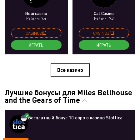
Booi casino
Cat Casino
Рейтинг 9.4
Рейтинг 9.3
CASINOZ
CASINOZ
ИГРАТЬ
ИГРАТЬ
Все казино
Лучшие бонусы для Miles Bellhouse
and the Gears of Time
Бесплатный бонус 10 евро в казино Slottica