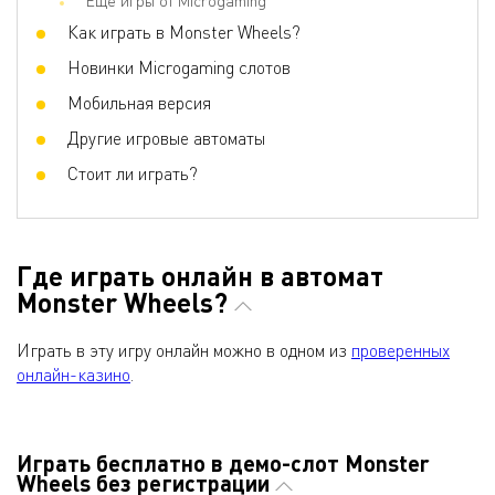
Еще игры от Microgaming
Как играть в Monster Wheels?
Новинки Microgaming слотов
Мобильная версия
Другие игровые автоматы
Стоит ли играть?
Где играть онлайн в автомат
Monster Wheels?
Играть в эту игру онлайн можно в одном из
проверенных
онлайн-казино
.
Играть бесплатно в демо-слот Monster
Wheels без регистрации