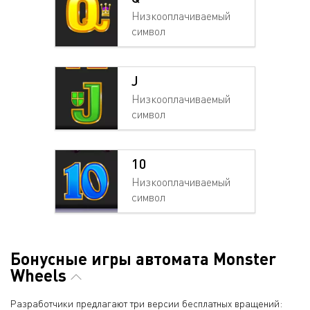
Низкооплачиваемый
символ
J
Низкооплачиваемый
символ
10
Низкооплачиваемый
символ
Бонусные игры автомата Monster
Wheels
Разработчики предлагают три версии бесплатных вращений: