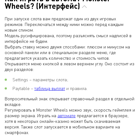
Wheels? (Интерфейс)
При запуске слота вам предложат один из двух игровых
режимов. Переключаться между ними можно перед каждым
новым спином.
Модель русифицирована, поэтому разъяснять смысл надписей в
интерфейсе не будем.
Выбрать ставку можно двумя способами: плюсом и минусом на
основной панели или в специальном разделе меню, где
предлагается указать количество и стоимость чипов.
Открывается меню кнопкой в левом верхнем углу. Оно состоит из
двух разделов:
Settings – параметры слота;
Paytable –
таблица выплат
и правила.
Вопросительный знак открывает справочный раздел в отдельной
вкладке.
Регулировать в Monster Wheels можно звук, скорость геймплея и
размер экрана. Играть на
автомате
предлагается в браузере,
хотя в некоторых онлайн-казино может быть скачиваемая
версия. Также слот запускается в мобильном варианте на
смартфонах.