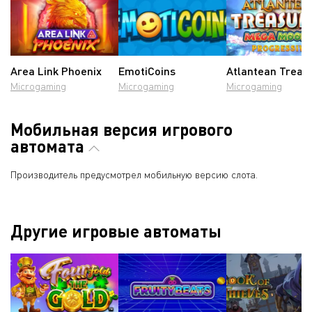
Area Link Phoenix
EmotiCoins
Atlantean Treas
Microgaming
Microgaming
Microgaming
Мобильная версия игрового
автомата
Производитель предусмотрел мобильную версию слота.
Другие игровые автоматы