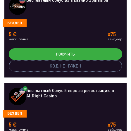
БЕЗДЕП
5 €
x75
макс. сумма
вейджер
ПОЛУЧИТЬ
КОД НЕ НУЖЕН
Бесплатный бонус 5 евро за регистрацию в
AllRight Casino
БЕЗДЕП
5 €
x75
макс. сумма
вейджер