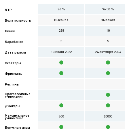
96 %
96.50 %
RTP
Высокая
Высокая
Волатильность
288
10
Линий
5
5
Барабанов
13 июля 2022
24 октября 2024
Дата релиза
Скаттеры
Фриспины
Респины
Прогрессивные
умножения
Джокеры
Максимальное
600
20000
умножение
Бонусные игры