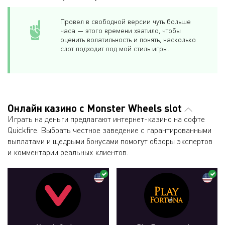
Провел в свободной версии чуть больше
часа — этого времени хватило, чтобы
оценить волатильность и понять, насколько
слот подходит под мой стиль игры.
Онлайн казино с Monster Wheels slot
Играть на деньги предлагают интернет-казино на софте
Quickfire. Выбрать честное заведение с гарантированными
выплатами и щедрыми бонусами помогут обзоры экспертов
и комментарии реальных клиентов.