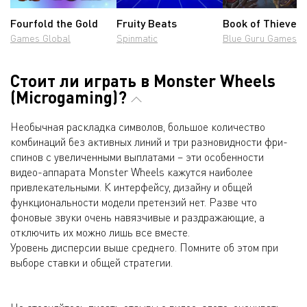
Fourfold the Gold
Fruity Beats
Book of Thieves
Games Global
Spinmatic
Blue Guru Games
Стоит ли играть в Monster Wheels
(Microgaming)?
Необычная раскладка символов, большое количество
комбинаций без активных линий и три разновидности фри-
спинов с увеличенными выплатами – эти особенности
видео-аппарата Monster Wheels кажутся наиболее
привлекательными. К интерфейсу, дизайну и общей
функциональности модели претензий нет. Разве что
фоновые звуки очень навязчивые и раздражающие, а
отключить их можно лишь все вместе.
Уровень дисперсии выше среднего. Помните об этом при
выборе ставки и общей стратегии.