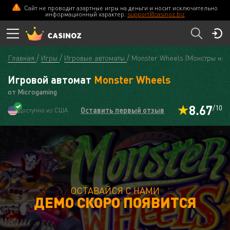
Сайт не проводит азартные игры на деньги и носит исключительно
информационный характер.
support@casinoz.biz
Главная
Игры
Игровые автоматы
Monster Wheels (Монстры на 
Игровой автомат
Monster Wheels
от Microgaming
8.67
/10
Оставить первый отзыв
Доступно из США
ОСТАВАЙСЯ С НАМИ
ДЕМО СКОРО ПОЯВИТСЯ