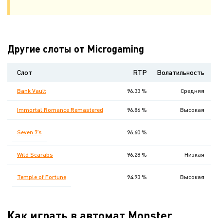
Другие слоты от Microgaming
Слот
RTP
Волатильность
Bank Vault
96.33 %
Средняя
Immortal Romance Remastered
96.86 %
Высокая
Seven 7’s
96.60 %
Wild Scarabs
96.28 %
Низкая
Temple of Fortune
94.93 %
Высокая
Как играть в автомат Monster