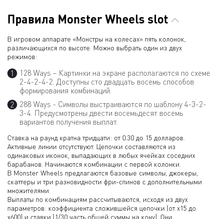
Правила Monster Wheels slot
В игровом аппарате «Монстры на колесах» пять колонок,
различающихся по высоте. Можно выбрать один из двух
режимов:
128 Ways – Картинки на экране располагаются по схеме
2-4-2-4-2. Доступны сто двадцать восемь способов
формирования комбинаций.
288 Ways - Символы выстраиваются по шаблону 4-3-2-
3-4. Предусмотрены двести восемьдесят восемь
вариантов получения выплат.
Ставка на раунд кратна тридцати: от 0.30 до 15 долларов.
Активные линии отсутствуют. Цепочки составляются из
одинаковых иконок, выпадающих в любых ячейках соседних
барабанов. Начинаются комбинации с первой колонки.
В Monster Wheels предлагаются базовые символы, джокеры,
скаттеры и три разновидности фри-спинов с дополнительными
множителями.
Выплаты по комбинациям рассчитываются, исходя из двух
параметров: коэффициента сложившейся цепочки (от х15 до
х600) и ставки (1/30 часть общей суммы на кону). Они