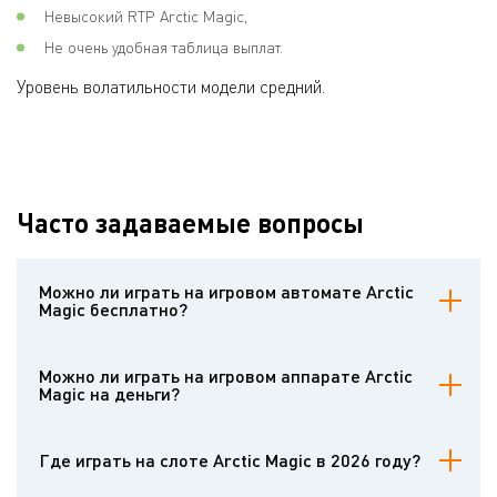
Невысокий RTP Arctic Magic,
Не очень удобная таблица выплат.
Уровень волатильности модели средний.
Часто задаваемые вопросы
Можно ли играть на игровом автомате Arctic
Magic бесплатно?
Конечно, на Casinoz можно играть на бесплатном слоте Arctic
Magic. Тренировочную версию можно открывать даже без
Можно ли играть на игровом аппарате Arctic
регистрации на сайте. Любой гость может изучить слот не рискуя
Magic на деньги?
деньгами.
Играть на слоте на деньги дают возможность популярные казино,
использующие софт данного провайдера. Чтобы делать ставки
Где играть на слоте Arctic Magic в 2026 году?
реальными деньгами на Arctic Magic, нужно зарегистрировать
аккаунт и внести средства на счёт.