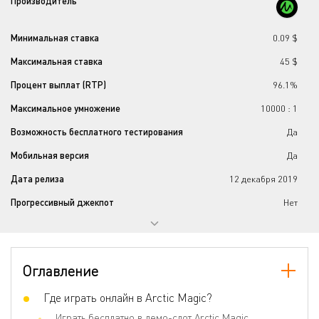
Производитель
Минимальная ставка
0.09 $
Максимальная ставка
45 $
Процент выплат (RTP)
96.1%
Максимальное умножение
10000 : 1
Возможность бесплатного тестирования
Да
Мобильная версия
Да
Дата релиза
12 декабря 2019
Прогрессивный джекпот
Нет
Количество барабанов
5
Количество линий
9
Оглавление
Джокеры
Да
Скаттер
Где играть онлайн в Arctic Magic?
Да
Играть бесплатно в демо-слот Arctic Magic