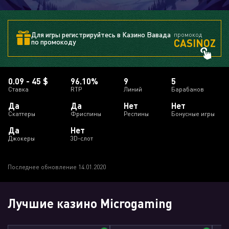
Для игры регистрируйтесь в Казино Вавада
промокод
CASINOZ
по промокоду
0.09 - 45 $
96.10%
9
5
Ставка
RTP
Линий
Барабанов
Да
Да
Нет
Нет
Скаттеры
Фриспины
Респины
Бонусные игры
Да
Нет
Джокеры
3D-слот
Последнее обновление 14.01.2020
Лучшие казино Microgaming