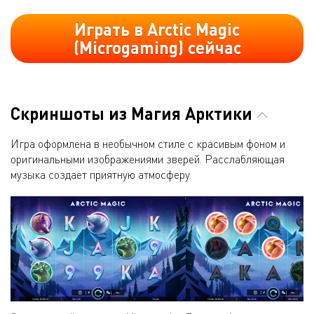
Играть в Arctic Magic
(Microgaming) сейчас
Скриншоты из Магия Арктики
Игра оформлена в необычном стиле с красивым фоном и
оригинальными изображениями зверей. Расслабляющая
музыка создает приятную атмосферу.