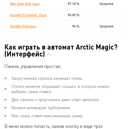
Win Sum Dim Sum
97.18 %
Средняя
Ancient Fortunes: Zeus
96.02 %
Golden Princess
96 %
Средняя
Как играть в автомат Arctic Magic?
(Интерфейс)
Панель управления простая:
Закруглённая стрелка начинает спины.
Стопки монеток открывают окошко, в котором можно
выбрать сумму ставки.
Две стрелки и треугольник дают старт автоигре.
Молния активирует турборежим.
Max сразу ставит максимальную сумму.
В меню можно попасть, нажав кнопку в виде трёх