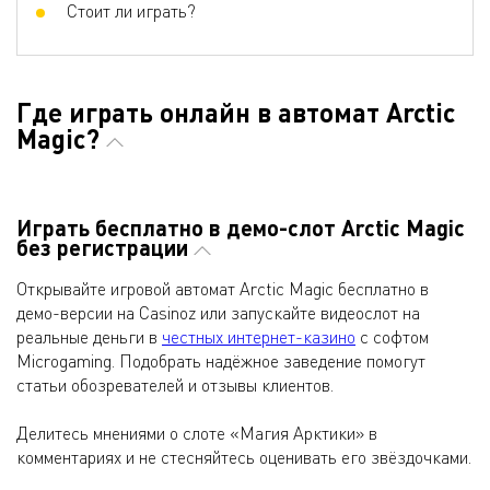
Стоит ли играть?
Где играть онлайн в автомат Arctic
Magic?
Играть бесплатно в демо-слот Arctic Magic
без регистрации
Открывайте игровой автомат Arctic Magic бесплатно в
демо-версии на Casinoz или запускайте видеослот на
реальные деньги в
честных интернет-казино
с софтом
Microgaming. Подобрать надёжное заведение помогут
статьи обозревателей и отзывы клиентов.
Делитесь мнениями о слоте «Магия Арктики» в
комментариях и не стесняйтесь оценивать его звёздочками.