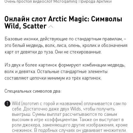
Очень простой видеослот Microgaming
Природа Арктики
Онлайн слот Arctic Magic: Символы
Wild, Scatter
Базовые иконки, действующие по стандартным правилам, –
это белый медведь, волк, лиса, олень, кролик и обозначения
карт от девятки до туза. Они не стекированные.
Из двух и более картинок формируют комбинации медведь,
волк и девятка. Остальные стандартные элементы
составляют цепочки минимум из трёх картинок.
Специальных символов два:
Wild (логотип с горой и названием) оплачивается сам по
себе. Достаточно даже двух Wilds, чтобы получить
выигрыш. Суммы выплат рассчитываются по самым
высоким в игре коэффициентам. Также он выступает в
роли джокера, заменяющего другие изображения, кроме
снежинок. В подобных случаях он удваивает множители.