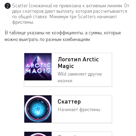
Scatter (снежинка) не привязана к активным линиям. От
двух скаттеров дают выплату, которая рассчитывается
по общей ставке. Минимум три Scatters начинают
фриспины.
В таблице указаны не коэффициенты, а суммы, которые
можно выиграть по разным комбинациям.
Логотип Arctic
Magic
Wild заменяет другие
иконки
Скаттер
Начинает фриспины