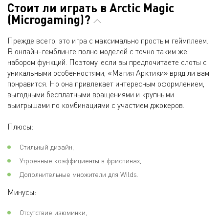
Стоит ли играть в Arctic Magic
(Microgaming)?
Прежде всего, это игра с максимально простым геймплеем.
В онлайн-гемблинге полно моделей с точно таким же
набором функций. Поэтому, если вы предпочитаете слоты с
уникальными особенностями, «Магия Арктики» вряд ли вам
понравится. Но она привлекает интересным оформлением,
выгодными бесплатными вращениями и крупными
выигрышами по комбинациями с участием джокеров.
Плюсы:
Стильный дизайн,
Утроенные коэффициенты в фриспинах,
Дополнительные множители для Wilds.
Минусы:
Отсутствие изюминки,