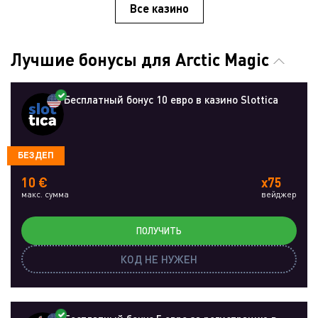
Все казино
Лучшие бонусы для Arctic Magic
Бесплатный бонус 10 евро в казино Slottica
БЕЗДЕП
10 €
x75
макс. сумма
вейджер
ПОЛУЧИТЬ
КОД НЕ НУЖЕН