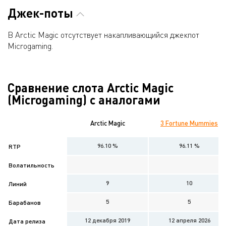
Джек-поты
В Arctic Magic отсутствует накапливающийся джекпот
Microgaming.
Сравнение слота Arctic Magic
(Microgaming) с аналогами
Arctic Magic
3 Fortune Mummies
96.10 %
96.11 %
RTP
Волатильность
9
10
Линий
5
5
Барабанов
12 декабря 2019
12 апреля 2026
Дата релиза