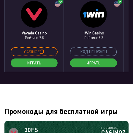
Vavada Casino
1Win Casino
Рейтинг 9.8
Рейтинг 8.2
CASINOZ
КОД НЕ НУЖЕН
ИГРАТЬ
ИГРАТЬ
Промокоды для бесплатной игры
промокод
30FS
CASINOZ