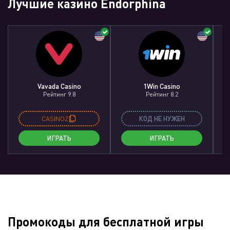
Лучшие казино Endorphina
Vavada Casino
1Win Casino
Рейтинг 9.8
Рейтинг 8.2
CASINOZ
КОД НЕ НУЖЕН
ИГРАТЬ
ИГРАТЬ
Промокоды для бесплатной игры