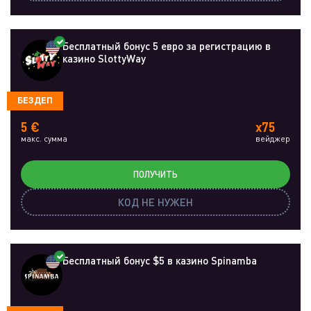
Бесплатный бонус 5 евро за регистрацию в
казино SlottyWay
БЕЗДЕП
5 €
x75
макс. сумма
вейджер
ПОЛУЧИТЬ
КОД НЕ НУЖЕН
Бесплатный бонус $5 в казино Spinamba