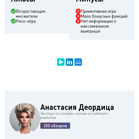
Возрастающие
Примитивная игра
множители
Мало бонусных функций
Риск-игра
Нет информации о
максимальном
выигрыше
Анастасия Деордица
Эксперт по онлайн-слотам и гемблинг-
аналитик
250 обзоров