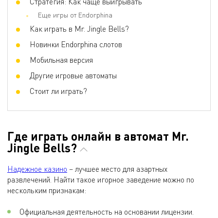
Стратегия: Как чаще выигрывать
Еще игры от Endorphina
Как играть в Mr. Jingle Bells?
Новинки Endorphina слотов
Мобильная версия
Другие игровые автоматы
Стоит ли играть?
Где играть онлайн в автомат Mr.
Jingle Bells?
Надежное казино
– лучшее место для азартных
развлечений. Найти такое игорное заведение можно по
нескольким признакам:
Официальная деятельность на основании лицензии.