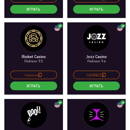
ИГРАТЬ
ИГРАТЬ
Riobet Casino
Jozz Casino
Рейтинг 9.5
Рейтинг 9.4
Casinoz
CASINOZ
ИГРАТЬ
ИГРАТЬ