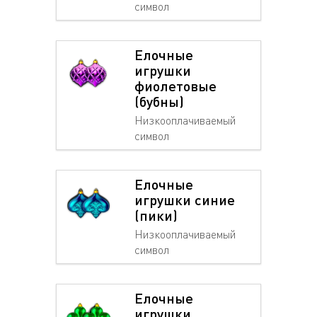
символ
Елочные
игрушки
фиолетовые
(бубны)
Низкооплачиваемый
символ
Елочные
игрушки синие
(пики)
Низкооплачиваемый
символ
Елочные
игрушки