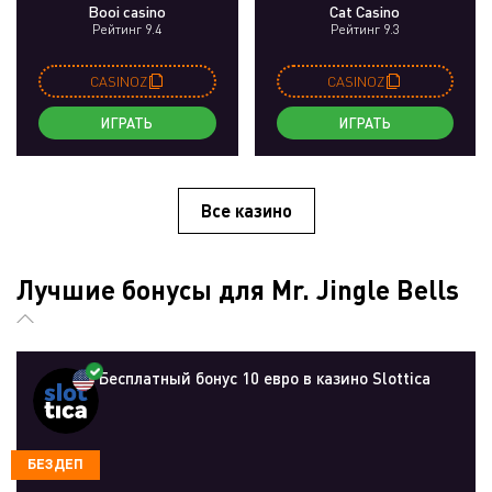
Booi casino
Cat Casino
Рейтинг 9.4
Рейтинг 9.3
CASINOZ
CASINOZ
ИГРАТЬ
ИГРАТЬ
Все казино
Лучшие бонусы для Mr. Jingle Bells
Бесплатный бонус 10 евро в казино Slottica
БЕЗДЕП