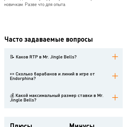
новичкам. Разве что для опыта.
Часто задаваемые вопросы
📝 Каков RTP в Mr. Jingle Bells?
Уровень возврата игроку составляет 96.01%.
🍬 Сколько барабанов и линий в игре от
Endorphina?
В онлайн-слоте предлагается 3 барабана в 3 ряда и 5
фиксированных линий выплат.
💰 Какой максимальный размер ставки в Mr.
Jingle Bells?
Игроки могут поставить максимум 200 евро.
Плюсы
Минусы