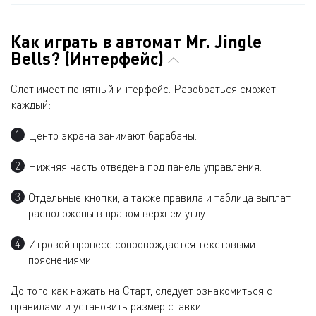
Как играть в автомат Mr. Jingle
Bells? (Интерфейс)
Слот имеет понятный интерфейс. Разобраться сможет
каждый:
Центр экрана занимают барабаны.
Нижняя часть отведена под панель управления.
Отдельные кнопки, а также правила и таблица выплат
расположены в правом верхнем углу.
Игровой процесс сопровождается текстовыми
пояснениями.
До того как нажать на Старт, следует ознакомиться с
правилами и установить размер ставки.