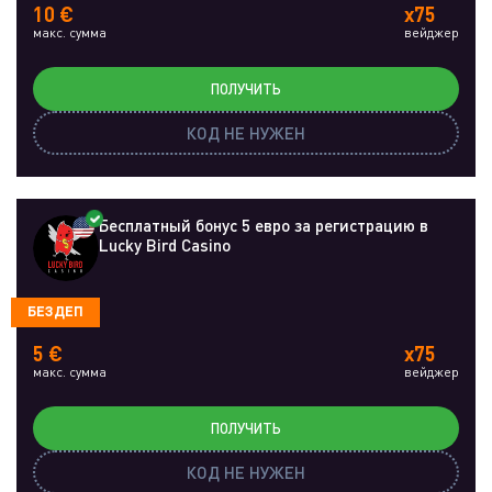
10 €
x75
макс. сумма
вейджер
ПОЛУЧИТЬ
КОД НЕ НУЖЕН
Бесплатный бонус 5 евро за регистрацию в
Lucky Bird Casino
БЕЗДЕП
5 €
x75
макс. сумма
вейджер
ПОЛУЧИТЬ
КОД НЕ НУЖЕН