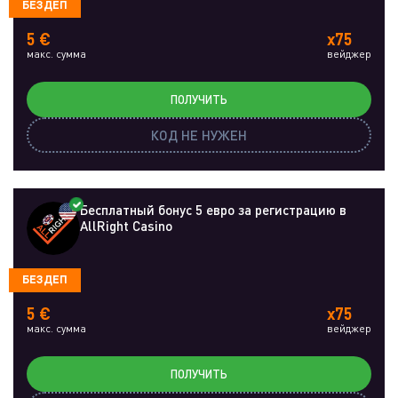
БЕЗДЕП
5 €
x75
макс. сумма
вейджер
ПОЛУЧИТЬ
КОД НЕ НУЖЕН
Бесплатный бонус 5 евро за регистрацию в
AllRight Casino
БЕЗДЕП
5 €
x75
макс. сумма
вейджер
ПОЛУЧИТЬ