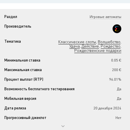
Раздел
Игровые автоматы
Производитель
Тематика
Классические слоты
Волшебство
,
,
Удача
Действие
Рождество
,
,
,
Рождественские подарки
Минимальная ставка
0.05 €
Максимальная ставка
200 €
Процент выплат (RTP)
96.01%
Возможность бесплатного тестирования
Да
Мобильная версия
Да
Дата релиза
20 декабря 2024
Прогрессивный джекпот
Нет
Количество барабанов
3