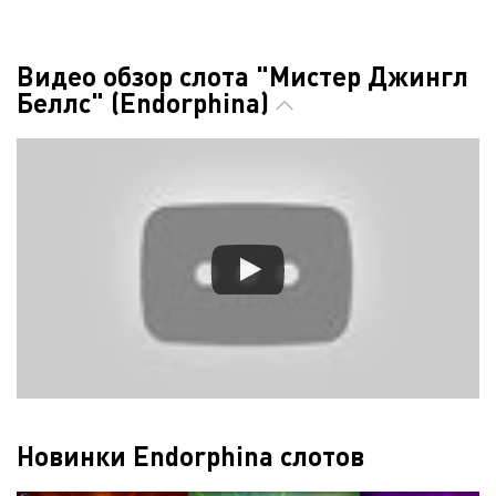
Видео обзор слота "Мистер Джингл
Беллс" (Endorphina)
Новинки Endorphina слотов