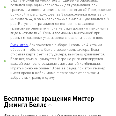
будет умножен на множитель х1. Далее на барабанах
появится еще один колокольчик для угадывания, при
правильном ответе множитель возрастет до х2. Продолжение
бонусной игры следующее: за 3 колокольчика полагается
множитель х4, а за 4 колокольчика выигрыш увеличится в 8
раз. Бонусная игра длится до тех пор, пока даются
правильные ответы или пока не будет достигнут максимум в
виде множителя х8. Суммы возможных выигрышей при
разных множителях указывается слева от игрового поля.
Риск-игра.
Заключается в выборе 1 карты из 4-х таким
образом, чтобы она была старше карты дилера. Если
открытая карта бьет карту дилера, выигрыш удваивается.
Если нет, приз аннулируется. Игра на риск активируется
каждый раз после создания выигрышной комбинации.
Играть можно не более 10 раз за раунд, при этом геймер
имеет право в любой момент отказаться от попыток и
забрать выигранную сумму.
Бесплатные вращения Мистер
Джингл Беллс
Функция бесплатных вращений в игре не реализована.