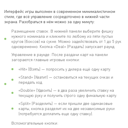
Интерфейс игры выполнен в современном минималистичном
стиле, где всё управление сосредоточено в нижней части
экрана. Разобраться в нём можно за одну минуту:
Размещение ставок: В нижней панели выберите фишку
нужного номинала и кликните по любому из пяти пустых
кругов (боксов) на сукне. Можно задействовать от 1 до 5 рук
одновременно. Кнопка «Deal» (Раздать) запускает раунд.
Управление в раунде: После раздачи карт на панели
загораются главные игровые кнопки:
«Hit» (Взять) — попросить у дилера ещё одну карту.
«Stand» (Хватит) — остановиться на текущих очках и
передать ход.
«Double» (Удвоить) — в два раза увеличить ставку на
текущую руку и получить строго одну финальную карту.
«Split» (Разделить) — если пришли две одинаковые
карты, кнопка разделит их на две независимые руки
(потребуется доплатить еще одну ставку).
Вспомогательные кнопки: