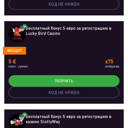
КОД НЕ НУЖЕН
Бесплатный бонус 5 евро за регистрацию в
Lucky Bird Casino
БЕЗДЕП
5 €
x75
макс. сумма
вейджер
ПОЛУЧИТЬ
КОД НЕ НУЖЕН
Бесплатный бонус 5 евро за регистрацию в
казино SlottyWay