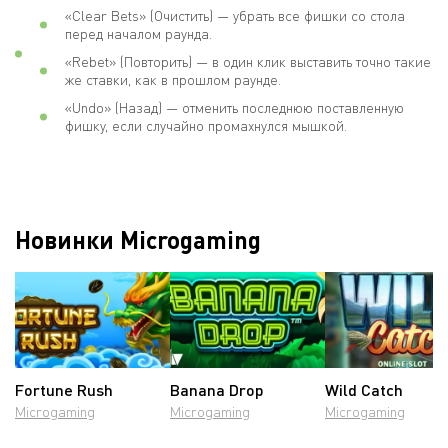
«Clear Bets» (Очистить) — убрать все фишки со стола
перед началом раунда.
«Rebet» (Повторить) — в один клик выставить точно такие
же ставки, как в прошлом раунде.
«Undo» (Назад) — отменить последнюю поставленную
фишку, если случайно промахнулся мышкой.
Новинки Microgaming
Fortune Rush
Banana Drop
Wild Catch
Microgaming
Microgaming
Microgaming