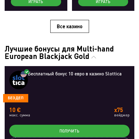
ИГРАТЬ
ИГРАТЬ
Все казино
Лучшие бонусы для Multi-hand
European Blackjack Gold
Бесплатный бонус 10 евро в казино Slottica
БЕЗДЕП
10 €
x75
макс. сумма
вейджер
ПОЛУЧИТЬ