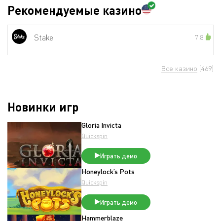
Рекомендуемые казино
Stake
7.8
Все казино
(469)
Новинки игр
Gloria Invicta
Quickspin
Играть демо
Honeylock’s Pots
Quickspin
Играть демо
Hammerblaze