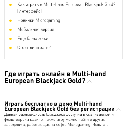
Как играть в Multi-hand European Blackjack Gold?
(Интерфейс)
Новинки Microgaming
Мобильная версия
Еще блэкджеки
Стоит ли играть?
Где играть онлайн в Multi-hand
European Blackjack Gold?
Играть бесплатно в демо Multi-hand
European Blackjack Gold без регистрации
Данная разновидность блэкджека доступна в скачиваемой и
флеш-версии казино. Также игру можно найти в других
заведениях, работающих на софте Microgaming. Испытать