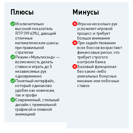
будет сдано строго по одной дополнительной карте. При этом
комбинация из разделенного туза и 10-очковой карты будет
Плюсы
Минусы
считаться просто как 21 очко, а не как «натуральный блэкджек»
Исключительно
Игра на несколько рук
высокий показатель
усложняет игровой
RTP (99.63%), дающий
процесс и требует
отличные
больше внимания
математические шансы
При задействовании
при правильной
всех боксов возрастают
стратегии
финансовые риски, что
Режим «Мультихэнд» —
требует строгого
возможность делать
контроля банка
ставки и играть до 5
Базовый функционал
независимых рук
без каких-либо
одновременно
уникальных бонусных
Понятный интерфейс,
механик или побочных
который одинаково
ставок
удобен как новичкам,
так и профи
Современный, стильный
дизайн с премиальной
графикой и плавной
анимацией