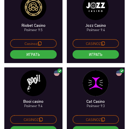
Riobet Casino
Jozz Casino
Рейтинг 9.5
Рейтинг 9.4
Casinoz
CASINOZ
ИГРАТЬ
ИГРАТЬ
Booi casino
Cat Casino
Рейтинг 9.4
Рейтинг 9.3
CASINOZ
CASINOZ