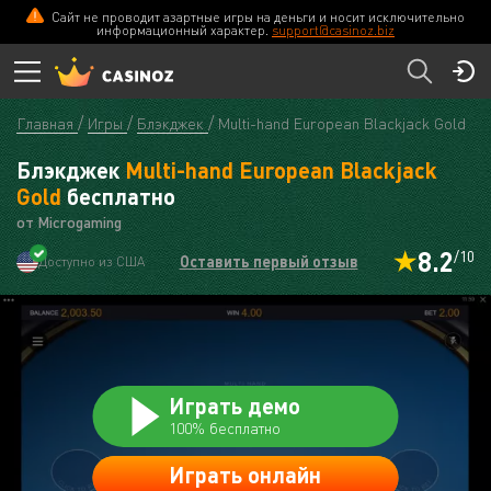
Сайт не проводит азартные игры на деньги и носит исключительно
CASINOZ
ПЕРЕЙТИ
информационный характер.
support@casinoz.biz
Главная
Игры
Блэкджек
Multi-hand European Blackjack Gold
Блэкджек
Multi-hand European Blackjack
Gold
бесплатно
от Microgaming
8.2
/10
Оставить первый отзыв
Доступно из США
Играть демо
100% бесплатно
Играть онлайн