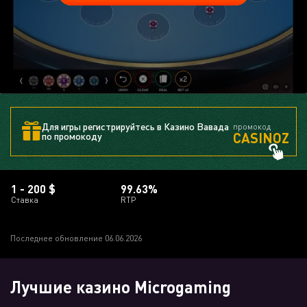
Для игры регистрируйтесь в Казино Вавада
промокод
CASINOZ
по промокоду
1 - 200 $
99.63%
Ставка
RTP
Последнее обновление 06.06.2026
Лучшие казино Microgaming