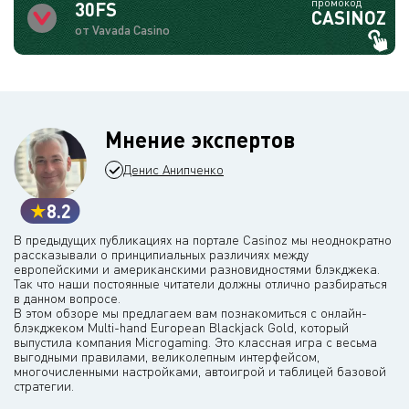
промокод
30FS
CASINOZ
от Vavada Casino
Мнение экспертов
Денис Анипченко
8.2
В предыдущих публикациях на портале Casinoz мы неоднократно
рассказывали о принципиальных различиях между
европейскими и американскими разновидностями блэкджека.
Так что наши постоянные читатели должны отлично разбираться
в данном вопросе.
В этом обзоре мы предлагаем вам познакомиться с онлайн-
блэкджеком Multi-hand European Blackjack Gold, который
выпустила компания Microgaming. Это классная игра с весьма
выгодными правилами, великолепным интерфейсом,
многочисленными настройками, автоигрой и таблицей базовой
стратегии.