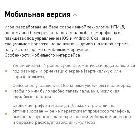
Мобильная версия
Игра разработана на базе современной технологии HTML5,
поэтому она безупречно работает на любых смартфонах и
планшетах под управлением iOS и Android. Скачивать
специальное приложение не нужно — демка и платная версия
запускаются прямо в мобильном браузере.
Особенности мобильного интерфейса:
Умный дизайн: Игровое сукно автоматически подстраивается
под размеры и ориентацию экрана (вертикальную или
горизонтальную).
Сенсорное управление: Все кнопки увеличены в размерах,
чтобы по ним было удобно тапать пальцами, исключая
случайные нажатия.
Экономия трафика и заряда: Движок игры отлично
оптимизирован — он не перегружает процессор телефона,
быстро загружается даже при слабом мобильном интернете
и бережно расходует заряд аккумулятора.