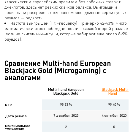
классическим европейским правилам без побочных ставок и
джекпотов, здесь нет резких скачков баланса. Выигрыши и
проигрыши распределяются равномерно, длинные серии пустых
раундов — редкость.
Частота выигрышей (Hit Frequency): Примерно 42-43%. Чисто
математически игрок побеждает почти в каждой второй раздаче
(если не считать ничьи/пуши, которые забирают еще около 8-9%
раундов).
Сравнение Multi-hand European
Blackjack Gold (Microgaming) с
аналогами
Multi-hand European
Blackjack Multi-
Blackjack Gold
Hand
99.63 %
99.40 %
RTP
7 декабря 2023
4 октября 2020
Дата релиза
Максимальное
2
0
умножение