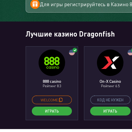
Для игры регистрируйтесь в Казино 
Лучшие казино Dragonfish
888 casino
On-X Casino
Рейтинг 8.3
Рейтинг 6.5
WELCOME
КОД НЕ НУЖЕН
ИГРАТЬ
ИГРАТЬ