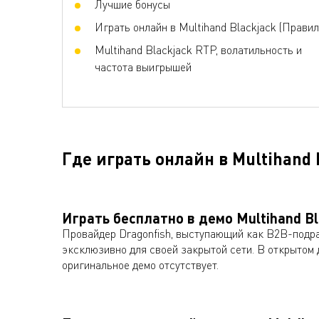
Лучшие бонусы
Играть онлайн в Multihand Blackjack (Правил
Multihand Blackjack RTP, волатильность и
частота выигрышей
Где играть онлайн в Multihand
Играть бесплатно в демо Multihand B
Провайдер Dragonfish, выступающий как B2B-подра
эксклюзивно для своей закрытой сети. В открытом 
оригинальное демо отсутствует.