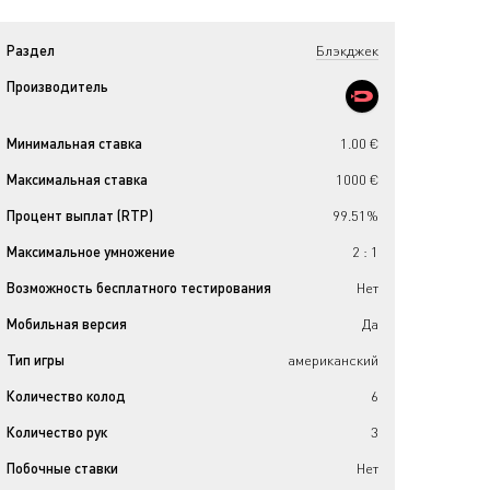
Раздел
Блэкджек
Производитель
Минимальная ставка
1.00 €
Максимальная ставка
1000 €
Процент выплат (RTP)
99.51%
Максимальное умножение
2 : 1
Возможность бесплатного тестирования
Нет
Мобильная версия
Да
Тип игры
американский
Количество колод
6
Количество рук
3
Побочные ставки
Нет