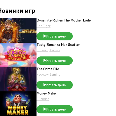
Новинки игр
Dynamite Riches The Mother Lode
Red Tiger
Играть демо
Tasty Bonanza Max Scatter
Booming Games
Играть демо
The Crime File
Hacksaw Gaming
Играть демо
Money Maker
BGaming
Играть демо