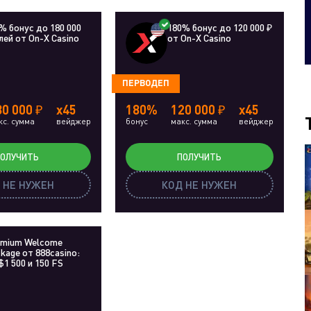
% бонус до 180 000
180% бонус до 120 000 ₽
лей от On-X Casino
от On-X Casino
ПЕРВОДЕП
80 000 ₽
x45
180%
120 000 ₽
x45
кс. сумма
вейджер
бонус
макс. сумма
вейджер
ОЛУЧИТЬ
ПОЛУЧИТЬ
 НЕ НУЖЕН
КОД НЕ НУЖЕН
mium Welcome
kage от 888casino:
$1 500 и 150 FS