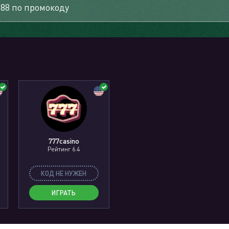
888 по промокоду
777casino
Рейтинг 6.4
КОД НЕ НУЖЕН
ИГРАТЬ