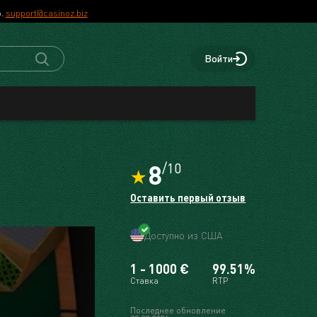
р.
support@casinoz.biz
Войти
8
/10
Оставить первый отзыв
Доступно из США
1 - 1000 €
99.51%
Ставка
RTP
Последнее обновление