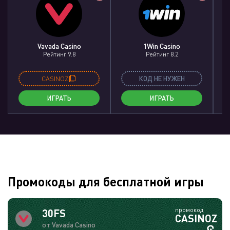
Vavada Casino
1Win Casino
Рейтинг 9.8
Рейтинг 8.2
CASINOZ
КОД НЕ НУЖЕН
ИГРАТЬ
ИГРАТЬ
Промокоды для бесплатной игры
промокод
30FS
CASINOZ
от Vavada Casino