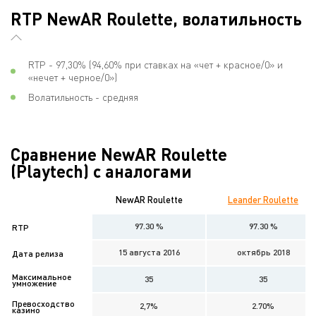
RTP NewAR Roulette, волатильность
RTP - 97,30% (94,60% при ставках на «чет + красное/0» и
«нечет + черное/0»)
Волатильность - средняя
Сравнение NewAR Roulette
(Playtech) с аналогами
NewAR Roulette
Leander Roulette
97.30 %
97.30 %
RTP
15 августа 2016
октябрь 2018
Дата релиза
Максимальное
35
35
умножение
Превосходство
2,7%
2.70%
казино