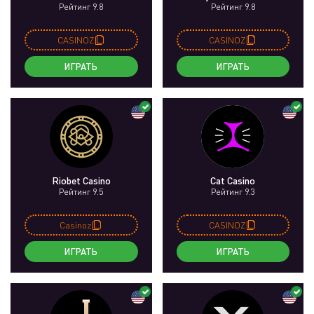
Рейтинг 9.8
Рейтинг 9.8
CASINOZ
CASINOZ
ИГРАТЬ
ИГРАТЬ
Riobet Casino
Cat Casino
Рейтинг 9.5
Рейтинг 9.3
Casinoz
CASINOZ
ИГРАТЬ
ИГРАТЬ