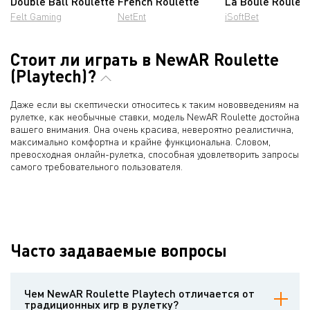
Double Ball Roulette
French Roulette
La Boule Roulet
Felt Gaming
NetEnt
iSoftBet
Стоит ли играть в NewAR Roulette
(Playtech)?
Даже если вы скептически относитесь к таким нововведениям на
рулетке, как необычные ставки, модель NewAR Roulette достойна
вашего внимания. Она очень красива, невероятно реалистична,
максимально комфортна и крайне функциональна. Словом,
превосходная онлайн-рулетка, способная удовлетворить запросы
самого требовательного пользователя.
Часто задаваемые вопросы
Чем NewAR Roulette Playtech отличается от
традиционных игр в рулетку?