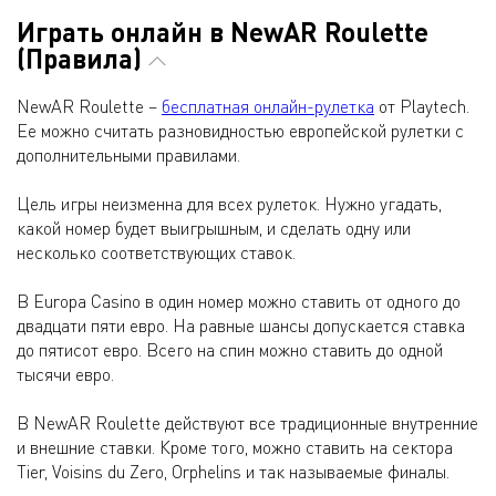
Играть онлайн в NewAR Roulette
(Правила)
NewAR Roulette –
бесплатная онлайн-рулетка
от Playtech.
Ее можно считать разновидностью европейской рулетки с
дополнительными правилами.
Цель игры неизменна для всех рулеток. Нужно угадать,
какой номер будет выигрышным, и сделать одну или
несколько соответствующих ставок.
В Europa Casino в один номер можно ставить от одного до
двадцати пяти евро. На равные шансы допускается ставка
до пятисот евро. Всего на спин можно ставить до одной
тысячи евро.
В NewAR Roulette действуют все традиционные внутренние
и внешние ставки. Кроме того, можно ставить на сектора
Tier, Voisins du Zero, Orphelins и так называемые финалы.