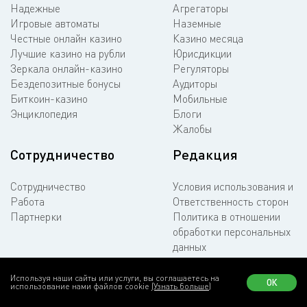
Надежные
Агрегаторы
Игровые автоматы
Наземные
Честные онлайн казино
Казино месяца
Лучшие казино на рубли
Юрисдикции
Зеркала онлайн-казино
Регуляторы
Бездепозитные бонусы
Аудиторы
Биткоин-казино
Мобильные
Энциклопедия
Блоги
Жалобы
Сотрудничество
Редакция
Сотрудничество
Условия использования и
Работа
Ответственность сторон
Партнерки
Политика в отношении
обработки персональных
данных
Помощь
Контакты
Используя наши сайты или услуги, вы соглашаетесь на
ОК
использование нами файлов cookie
(Узнать больше)
Редакционные стандарты