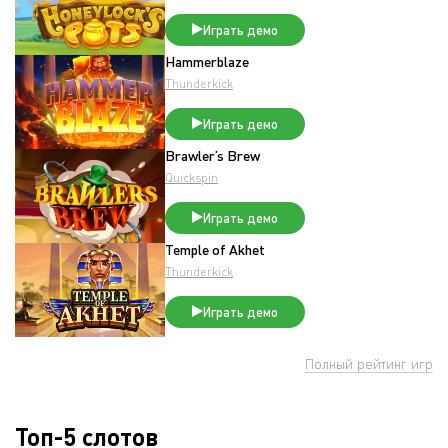
Играть демо
Hammerblaze
Thunderkick
Играть демо
Brawler’s Brew
Quickspin
Играть демо
Temple of Akhet
Thunderkick
Играть демо
Полный рейтинг игр
Топ-5 слотов