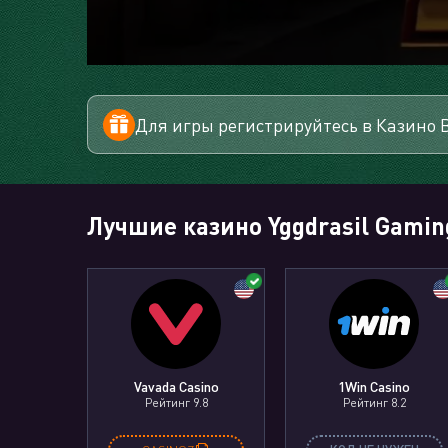
Для игры регистрируйтесь в Казино 
Лучшие казино Yggdrasil Gamin
Vavada Casino
1Win Casino
Рейтинг 9.8
Рейтинг 8.2