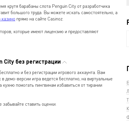
мя крутя барабаны слота Penguin City от разработчика
тавит большого труда. Вы можете искать самостоятельно, а
-казино
прямо на сайте Casinoz.
аторов, которые имеют лицензию и предоставляют
n City без регистрации
 бесплатно и без регистрации игрового аккаунта. Вам
к в демо-версии игра ведется бесплатно, на виртуальные
Б
а кухню помогать пингвинам избавиться от тирании
Л
Т
е забывайте ставить оценки.
К
Ф