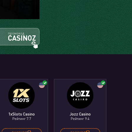
промокод
CASINOZ
1xSlots Casino
Jozz Casino
Рейтинг 7.7
Рейтинг 9.4