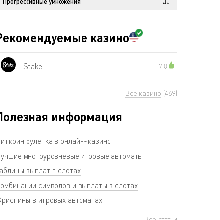
Прогрессивные умножения
Да
Рекомендуемые казино
Stake
7.8
Все казино
(469)
Полезная информация
иткоин рулетка в онлайн-казино
учшие многоуровневые игровые автоматы
аблицы выплат в слотах
омбинации символов и выплаты в слотах
риспины в игровых автоматах
Все статьи