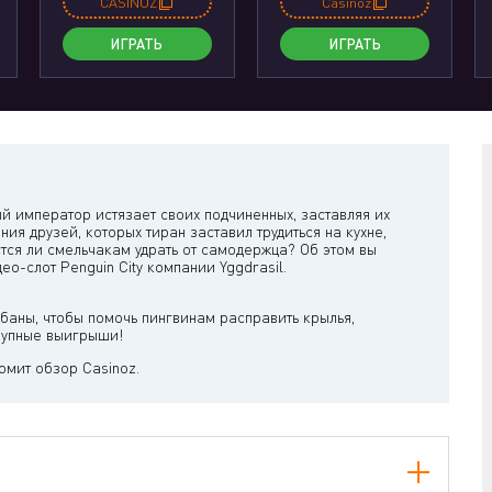
CASINOZ
Casinoz
ИГРАТЬ
ИГРАТЬ
 император истязает своих подчиненных, заставляя их
ия друзей, которых тиран заставил трудиться на кухне,
стся ли смельчакам удрать от самодержца? Об этом вы
ео-слот Penguin City компании Yggdrasil.
баны, чтобы помочь пингвинам расправить крылья,
крупные выигрыши!
омит обзор Casinoz.