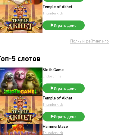
Temple of Akhet
Thunderkick
Играть демо
Полный рейтинг игр
Топ-5 слотов
Sloth Game
Endorphina
Играть демо
Temple of Akhet
Thunderkick
Играть демо
Hammerblaze
Thunderkick